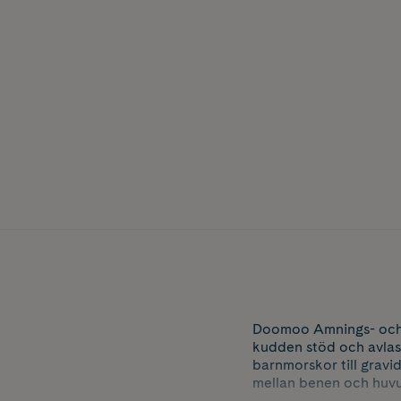
Doomoo Amnings- och 
kudden stöd och avlas
barnmorskor till grav
mellan benen och huvu