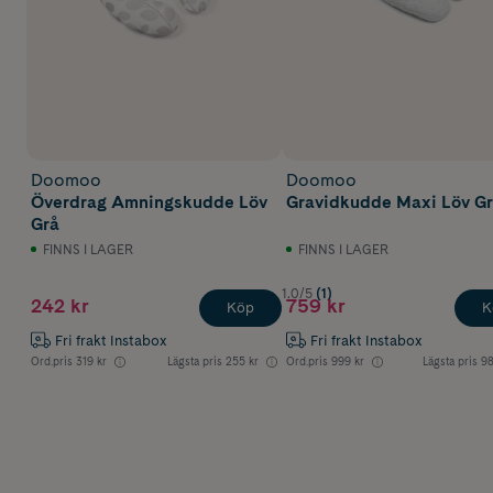
Doomoo
Doomoo
Överdrag Amningskudde Löv
Gravidkudde Maxi Löv G
Grå
FINNS I LAGER
FINNS I LAGER
1.0/5
(1)
242 kr
759 kr
Köp
K
Fri frakt Instabox
Fri frakt Instabox
Ord.pris
319 kr
Lägsta pris
255 kr
Ord.pris
999 kr
Lägsta pris
98