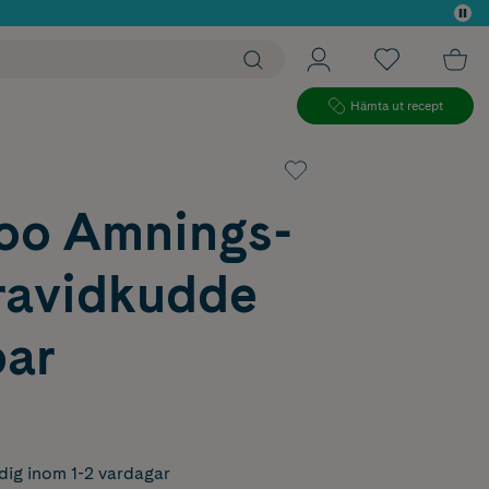
 köp*
Hämta ut recept
o Amnings-
ravidkudde
ar
dig inom 1-2 vardagar