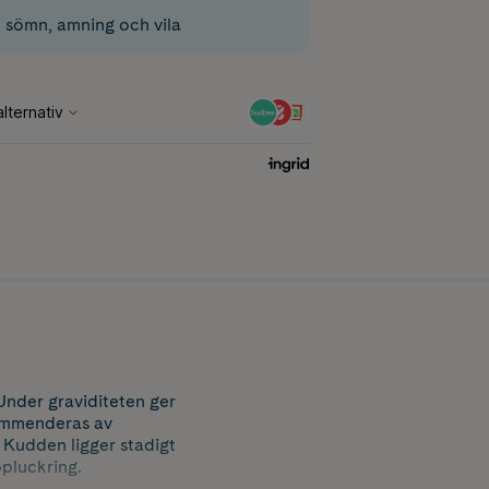
d sömn, amning och vila
nder graviditeten ger
kommenderas av
 Kudden ligger stadigt
pluckring.