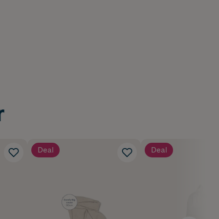
r
Deal
Deal