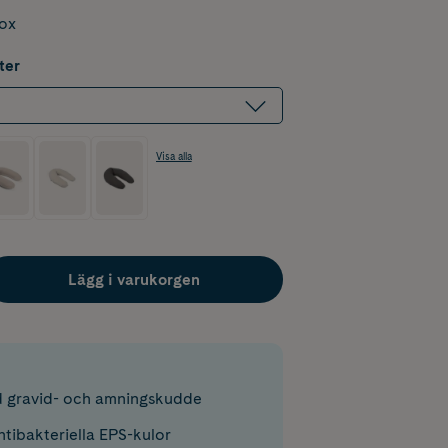
box
ter
Visa alla
Lägg i varukorgen
 gravid- och amningskudde
ntibakteriella EPS-kulor