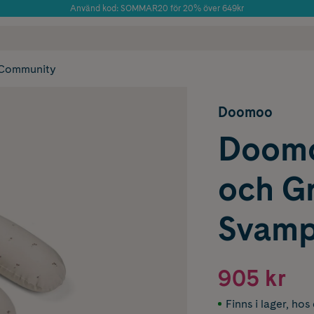
Använd kod: SOMMAR20 för 20% över 649kr
Årets Butik 2025 inom Skönhet
 frakt
✓ Rådgivning från farmaceuter & hudterapeuter
✓ Poäng på alla
Community
Doomoo
Doomo
och G
Svamp
905 kr
Finns i lager
,
hos 