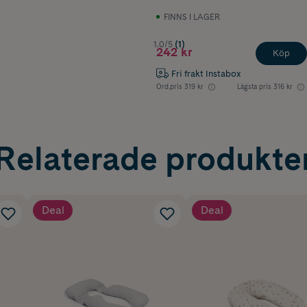
FINNS I LAGER
1.0/5
(1)
242 kr
Köp
Fri frakt Instabox
Ord.pris
319 kr
Lägsta pris
316 kr
Relaterade produkte
Deal
Deal