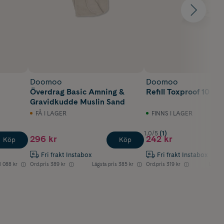
Doomoo
Doomoo
Överdrag Basic Amning &
Refill Toxproof 10 lite
Gravidkudde Muslin Sand
FÅ I LAGER
FINNS I LAGER
1.0/5
(1)
296 kr
242 kr
Köp
Köp
Fri frakt Instabox
Fri frakt Instabox
1 088 kr
Ord.pris
389 kr
Lägsta pris
385 kr
Ord.pris
319 kr
Lägsta