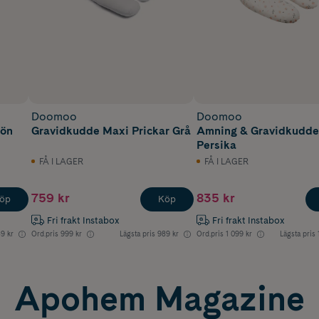
Doomoo
Doomoo
rön
Gravidkudde Maxi Prickar Grå
Amning & Gravidkudde
Persika
FÅ I LAGER
FÅ I LAGER
759 kr
835 kr
öp
Köp
Fri frakt Instabox
Fri frakt Instabox
9 kr
Ord.pris
999 kr
Lägsta pris
989 kr
Ord.pris
1 099 kr
Lägsta pris
Apohem Magazine