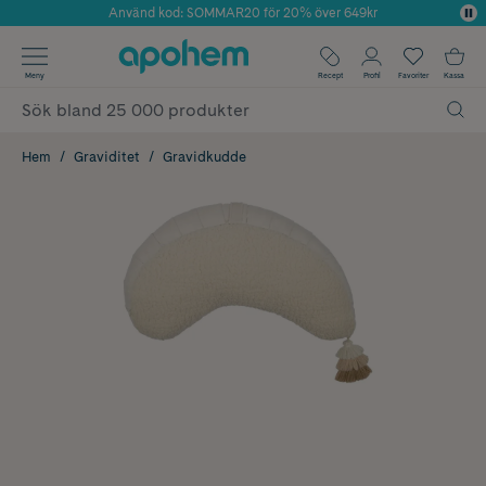
Använd kod: SOMMAR20 för 20% över 649kr
Årets Butik 2025 inom Skönhet
✓ Fri frakt
Meny
Recept
Profil
Favoriter
Kassa
✓ Rådgivning från farmaceuter & hudterapeuter
✓ Poäng på alla köp*
Hem
Graviditet
Gravidkudde