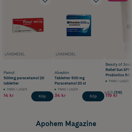
(US CPSIA 2008)
Designad och testad för hållbarhet
Testad för överensstämmelse med California Proposition 65
Testad enligt flera tygprestandastandarder
LÄKEMEDEL
LÄKEMEDEL
Beauty of Jose
Relief Sun SPF 
Pamol
Alvedon
Probiotics 50 
500mg paracetamol 20
Tabletter 500 mg
FINNS I LAGER
tabletter
Paracetamol 20 st
FINNS I LAGER
FINNS I LAGER
4.8/5
(316)
14 kr
34 kr
119 kr
Köp
Köp
Apohem Magazine