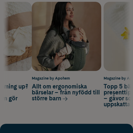
m
Magazine by Apohem
Magazine by A
coming up?
Allt om ergonomiska
Topp 5 bäs
a
bärselar – från nyfödd till
presenttips
som gör
större barn
– gåvor so
uppskatta