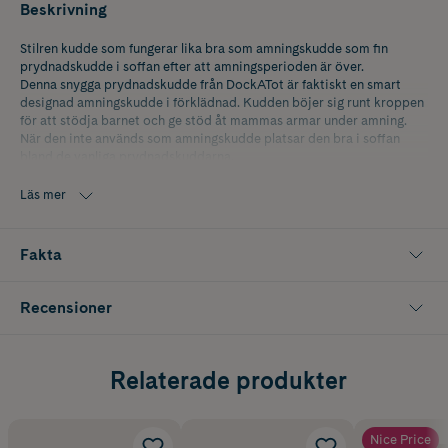
Beskrivning
Stilren kudde som fungerar lika bra som amningskudde som fin
prydnadskudde i soffan efter att amningsperioden är över.
Denna snygga prydnadskudde från DockATot är faktiskt en smart
designad amningskudde i förklädnad. Kudden böjer sig runt kroppen
för att stödja barnet och ge stöd åt mammas armar under amning.
När den inte används som amningskudde platsar den bra i soffan
bland de vanliga prydnadskuddarna.
Ger mamma och barn bra stöd vid amning
Läs mer
Underlättar anknytning mellan bebis och vårdgivare
Snygg inredningskudde
Fakta
Egenskaper
Tillverkad av mjuk, lättstädad sammet
Dold dragkedja
Recensioner
Böjd, ergonomisk form
Mått: 57 x 34 x 17 cm
Test & certifiering
Relaterade produkter
REACH-kompatibel för kemikaliesäkerhet
Ytterligare tester för förekomst av skadliga ftalater och
tungmetaller
Nice Price
Uppfyller eller överträffar produktsäkerhetsföreskrifter för barn