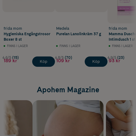
frida mom
Medela
frida mom
Hygieniska Engångstrosor
Purelan Lanolinkräm 37 g
Mamma Dusch
Boxer 8 st
Intimdusch 1 st
FINNS I LAGER
FINNS I LAGER
FINNS I LAGER
4.6/5
(15)
4.8/5
(70)
4.9/5
(23)
189 kr
109 kr
93 kr
Köp
Köp
Apohem Magazine