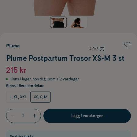
Plume
4.0/5
(7)
Plume Postpartum Trosor XS-M 3 st
215 kr
Finns i lager
,
hos dig inom 1-2 vardagar
Finns i flera storlekar
L, XL, XXL
XS, S, M
Lägg i varukorgen
Snabba fakta