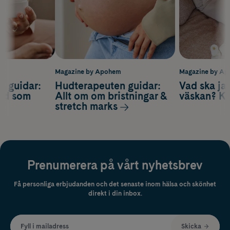
m
Magazine by Apohem
Magazine by A
n guidar:
Hudterapeuten guidar:
Vad ska ja
ård som
Allt om om bristningar &
väskan? Ko
stretch marks
Prenumerera på vårt nyhetsbrev
Få personliga erbjudanden och det senaste inom hälsa och skönhet
direkt i din inbox.
Fyll i mailadress
Skicka