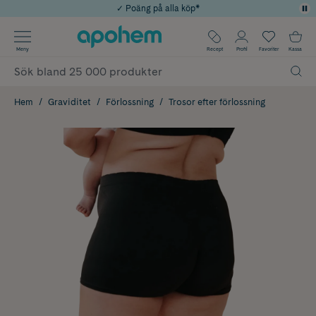
✓ Poäng på alla köp*
✓ Rådgivning från farmaceuter & hudterapeuter
Använd kod: SOMMAR20 för 20% över 649kr
Årets Butik 2025 inom Skönhet
✓ Fri frakt
Meny
Recept
Profil
Favoriter
Kassa
Hem
Graviditet
Förlossning
Trosor efter förlossning