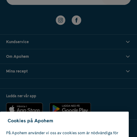
Kundservice
Om Apohem
Mina recept
Ladda ner vår app
Cookies på Apohem
På Apohem använder vi oss av cookies som är nödvändiga för
Apotek med tillstånd