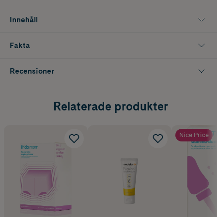
Hitta rätt storlek:
Använd din storlek före graviditeten som utgångspunkt när du ska
Innehåll
välja din storlek.
XS – M: Höftmått 75 – 135 cm
L – XXL: Höftmått 115 – 160 cm
Fakta
Recensioner
Relaterade produkter
Nice Price