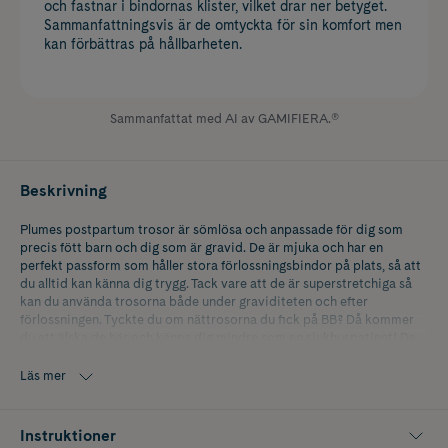
och fastnar i bindornas klister, vilket drar ner betyget.
Sammanfattningsvis är de omtyckta för sin komfort men
kan förbättras på hållbarheten.
Sammanfattat med AI av GAMIFIERA.®
Beskrivning
Plumes postpartum trosor är sömlösa och anpassade för dig som
precis fött barn och dig som är gravid. De är mjuka och har en
perfekt passform som håller stora förlossningsbindor på plats, så att
du alltid kan känna dig trygg. Tack vare att de är superstretchiga så
kan du använda trosorna både under graviditeten och efter
förlossningen. Tyckte du om nättrosorna du fick på BB? Då kommer
du att älska de här och känna dig mindre som en sjukhuspatient! De
tvättas i 60°C.
Läs mer
Förlossningstrosorna är tillverkade av polyester som andas och
känns väldigt behagligt mot huden. De är dessutom Oeko-Tex®-
märkta.
Instruktioner