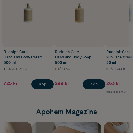
Rudolph Care
Rudolph Care
Rudolph Care
Hand and Body Cream
Hand and Body Soap
Sun Face Crea
500 ml
500 ml
50 ml
FINNS I LAGER
FÅ I LAGER
FÅ I LAGER
725 kr
299 kr
263 kr
Köp
Köp
Ord.pris
325 kr
Apohem Magazine