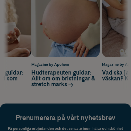
m
Magazine by Apohem
Magazine by A
n guidar:
Hudterapeuten guidar:
Vad ska ja
ård som
Allt om om bristningar &
väskan? Ko
stretch marks
Prenumerera på vårt nyhetsbrev
Få personliga erbjudanden och det senaste inom hälsa och skönhet