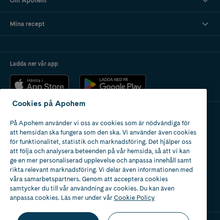
Om Apohem
Mina recept
Ladda ner vår app
Cookies på Apohem
På Apohem använder vi oss av cookies som är nödvändiga för
Apotek med tillstånd
att hemsidan ska fungera som den ska. Vi använder även cookies
av Läkemedelsverket
för funktionalitet, statistik och marknadsföring. Det hjälper oss
att följa och analysera beteenden på vår hemsida, så att vi kan
ge en mer personaliserad upplevelse och anpassa innehåll samt
rikta relevant marknadsföring. Vi delar även informationen med
våra samarbetspartners. Genom att acceptera cookies
samtycker du till vår användning av cookies. Du kan även
2024
anpassa cookies. Läs mer under vår
Cookie Policy