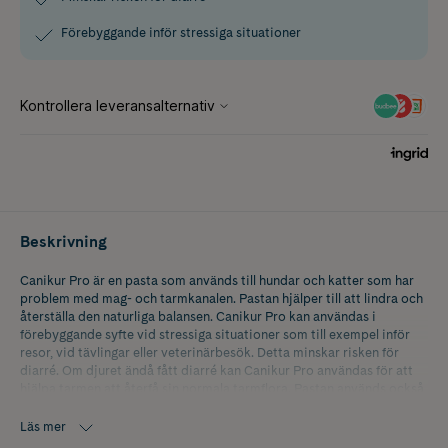
Förebyggande inför stressiga situationer
Beskrivning
Canikur Pro är en pasta som används till hundar och katter som har
problem med mag- och tarmkanalen. Pastan hjälper till att lindra och
återställa den naturliga balansen. Canikur Pro kan användas i
förebyggande syfte vid stressiga situationer som till exempel inför
resor, vid tävlingar eller veterinärbesök. Detta minskar risken för
diarré. Om djuret ändå fått diarré kan Canikur Pro användas för att
hjälpa tarmen att återfå sin normala tarmflora. Pastan används också
för att komplettera en medicinsk behandling.
Läs mer
Canikur Pro smakar gott och de flesta hundar och katter accepterar