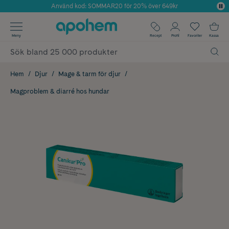
Använd kod: SOMMAR20 för 20% över 649kr
Årets Butik 2025 inom Skönhet
✓ Fri frakt
Meny
Recept
Profil
Favoriter
Kassa
✓ Rådgivning från farmaceuter & hudterapeuter
✓ Poäng på alla köp*
Hem
Djur
Mage & tarm för djur
Magproblem & diarré hos hundar