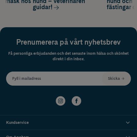
om mask hos
hund – veterinären
hund och k
guidar!
fästingar 
Prenumerera på vårt nyhetsbrev
Få personliga erbjudanden och det senaste inom hälsa och skönhet
direkt i din inbox.
Fyll i mailadress
Skicka
Kundservice