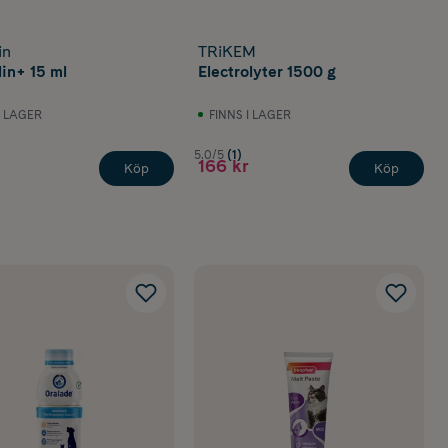
in
TRiKEM
lin+ 15 ml
Electrolyter 1500 g
I LAGER
FINNS I LAGER
5.0/5
(1)
166 kr
Köp
Köp