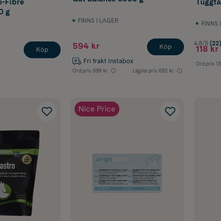
o-Fibre
Tuggtab
0 g
FINNS I LAGER
FINNS 
4.8/5
(22
594 kr
Köp
118 kr
Köp
Fri frakt Instabox
Ord.pris
13
Ord.pris
699 kr
Lägsta pris
692 kr
Nice Price