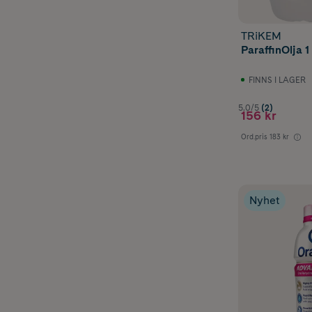
TRiKEM
ParaffinOlja 1 
FINNS I LAGER
5.0/5
(2)
156 kr
Ord.pris
183 kr
Nyhet