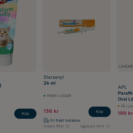
LÄKEME
Diarsanyl
24 ml
g
APL
Paraff
FINNS I LAGER
Oral L
FÅ I L
136 kr
Köp
199 kr
Köp
Fri frakt Instabox
Ord.pris
179 kr
Lägsta pris
143 kr