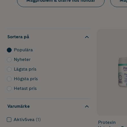
Magproblem & diarré hos hundar
Mag
Sortera på
Populära
Nyheter
Lägsta pris
Högsta pris
Hetast pris
Varumärke
AktivSvea
(1)
Protexin