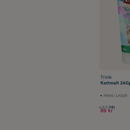
Trixie
Kattmalt 240
FINNS I LAGER
4.8/5
(18)
89 kr