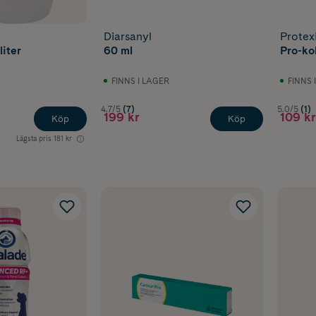
Diarsanyl
Protex
liter
60 ml
Pro-ko
FINNS I LAGER
FINNS 
4.7/5
(7)
5.0/5
(1)
199 kr
109 kr
Köp
Köp
Lägsta pris
181 kr