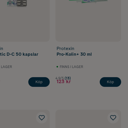
in
Protexin
tic D-C 50 kapslar
Pro-Kolin+ 30 ml
I LAGER
FINNS I LAGER
4.9/5
(13)
123 kr
Köp
Köp