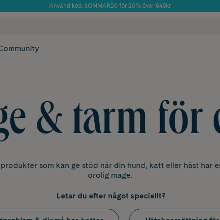
Använd kod: SOMMAR20 för 20% över 649kr
Årets Butik 2025 inom Skönhet
 frakt
✓ Rådgivning från farmaceuter & hudterapeuter
✓ Poäng på alla
Community
e & tarm för 
 produkter som kan ge stöd när din hund, katt eller häst har en
orolig mage.
Letar du efter något speciellt?