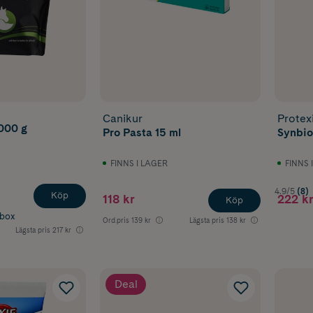
Canikur
Protex
000 g
Pro Pasta 15 ml
Synbio
FINNS I LAGER
FINNS 
4.9/5
(8)
Köp
118 kr
222 kr
Köp
abox
Ord.pris
139 kr
Lägsta pris
138 kr
Lägsta pris
217 kr
Deal