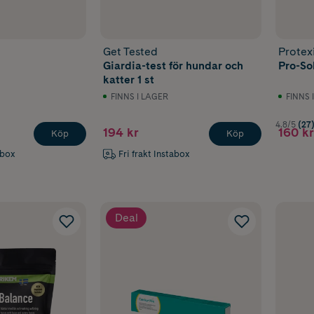
Get Tested
Protex
Giardia-test för hundar och
Pro-So
katter 1 st
FINNS I LAGER
FINNS 
4.8/5
(27
194 kr
160 kr
Köp
Köp
abox
Fri frakt Instabox
Deal