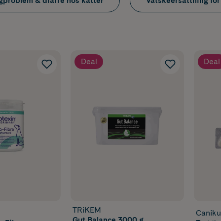
problem & diarré hos katter
Vätskeersättning för
Deal
Deal
TRiKEM
Caniku
Gut Balance 3000 g