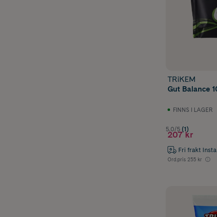
TRiKEM
Gut Balance 1
FINNS I LAGER
5.0/5
(1)
207 kr
Fri frakt Inst
Ord.pris
255 kr