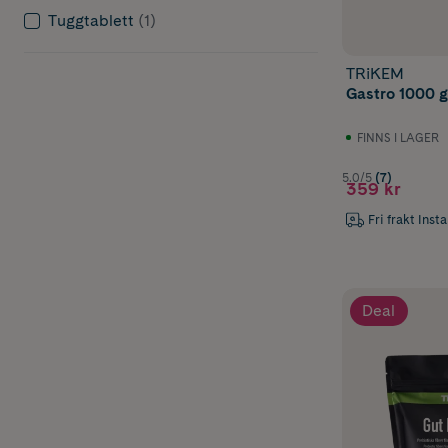
Tuggtablett
(1)
TRiKEM
Gastro 1000 g
FINNS I LAGER
5.0/5
(7)
359 kr
Fri frakt Inst
Deal