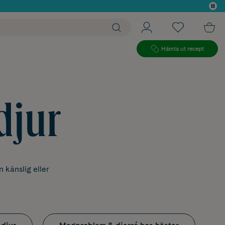
 köp*
Hämta ut recept
djur
 känslig eller