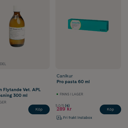
DEL
Canikur
Pro pasta 60 ml
in Flytande Vet. APL
FINNS I LAGER
ösning 300 ml
AGER
5.0/5
(4)
289 kr
Köp
Köp
Fri frakt Instabox