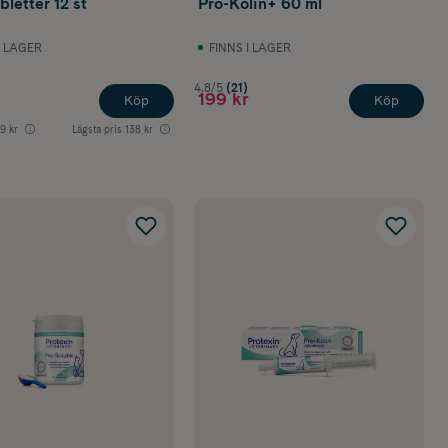
letter 12 st
Pro-Kolin+ 60 ml
I LAGER
FINNS I LAGER
)
4.8/5
(21)
199 kr
Köp
Köp
9 kr
Lägsta pris
138 kr