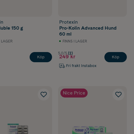
in
Protexin
luble 150 g
Pro-Kolin Advanced Hund
60 ml
I LAGER
FINNS I LAGER
)
5.0/5
(2)
249 kr
Köp
Köp
Fri frakt Instabox
Nice Price