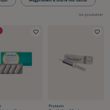
 djur
Magproblem & diarré hos hästar
44 produkter
r
Protexin