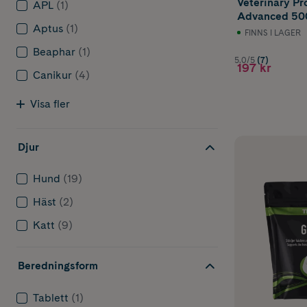
Veterinary Pr
APL
(1)
Advanced 50
Aptus
(1)
FINNS I LAGER
Beaphar
(1)
5.0/5
(7)
197 kr
Canikur
(4)
Visa fler
Djur
Hund
(19)
Häst
(2)
Katt
(9)
Beredningsform
Tablett
(1)