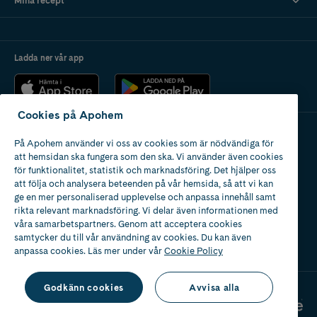
Mina recept
Ladda ner vår app
Cookies på Apohem
På Apohem använder vi oss av cookies som är nödvändiga för
Apotek med tillstånd
att hemsidan ska fungera som den ska. Vi använder även cookies
av Läkemedelsverket
för funktionalitet, statistik och marknadsföring. Det hjälper oss
att följa och analysera beteenden på vår hemsida, så att vi kan
ge en mer personaliserad upplevelse och anpassa innehåll samt
rikta relevant marknadsföring. Vi delar även informationen med
våra samarbetspartners. Genom att acceptera cookies
samtycker du till vår användning av cookies. Du kan även
2024
anpassa cookies. Läs mer under vår
Cookie Policy
Godkänn cookies
Avvisa alla