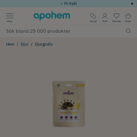
✓ Fri frakt
Använd kod: SOMMAR20 för 20% över 649kr
Årets Butik 2025 inom Skönhet
Meny
Recept
Profil
Favoriter
Kassa
✓ Rådgivning från farmaceuter & hudterapeuter
✓ Poäng på alla köp*
Hem
Djur
Djurgodis