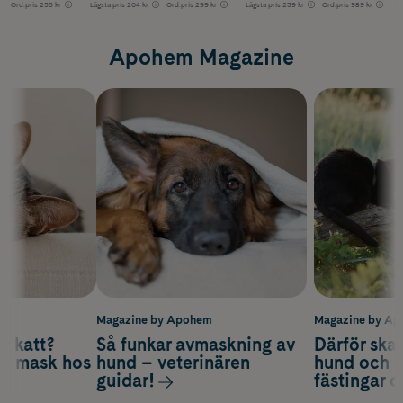
Ord.pris
255 kr
Lägsta pris
204 kr
Ord.pris
299 kr
Lägsta pris
239 kr
Ord.pris
989 kr
Apohem Magazine
m
Magazine by Apohem
Magazine by A
v katt?
Så funkar avmaskning av
Därför ska
om mask hos
hund – veterinären
hund och k
guidar!
fästingar 