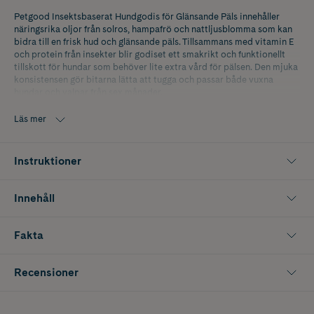
Petgood Insektsbaserat Hundgodis för Glänsande Päls innehåller
näringsrika oljor från solros, hampafrö och nattljusblomma som kan
bidra till en frisk hud och glänsande päls. Tillsammans med vitamin E
och protein från insekter blir godiset ett smakrikt och funktionellt
tillskott för hundar som behöver lite extra vård för pälsen. Den mjuka
konsistensen gör bitarna lätta att tugga och passar både vuxna
hundar och valpar från sex månader.
Läs mer
Instruktioner
Innehåll
Fakta
Recensioner