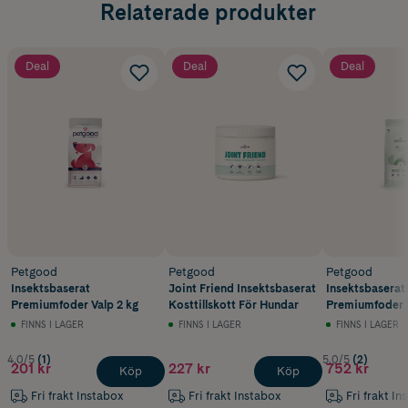
Relaterade produkter
Deal
Deal
Deal
Petgood
Petgood
Petgood
Insektsbaserat
Joint Friend Insektsbaserat
Insektsbaserat
Premiumfoder Valp 2 kg
Kosttillskott För Hundar
Premiumfoder 
12 kg
FINNS I LAGER
FINNS I LAGER
FINNS I LAGER
4.0/5
(1)
5.0/5
(2)
201 kr
227 kr
752 kr
Köp
Köp
Fri frakt Instabox
Fri frakt Instabox
Fri frakt In