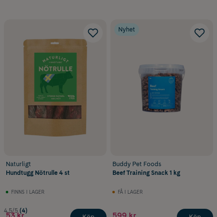
Nyhet
Naturligt
Buddy Pet Foods
Hundtugg Nötrulle 4 st
Beef Training Snack 1 kg
FINNS I LAGER
FÅ I LAGER
4.5/5
(4)
53 kr
599 kr
Köp
Köp