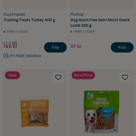
FourFriends
Profine
Training Treats Turkey 400 g
Dog Grain Free Semi Moist Snack
Lamb 200 g
FINNS I LAGER
FINNS I LAGER
4.7/5
(3)
149 kr
37 kr
Köp
Köp
Fri frakt Instabox
Deal
Nice Price