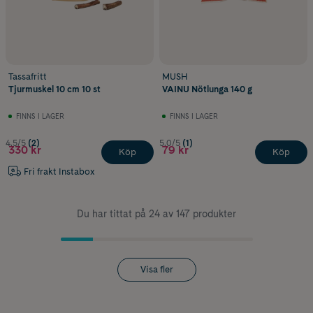
Tassafritt
MUSH
Tjurmuskel 10 cm 10 st
VAINU Nötlunga 140 g
FINNS I LAGER
FINNS I LAGER
4.5/5
(2)
5.0/5
(1)
330 kr
79 kr
Köp
Köp
Fri frakt Instabox
Du har tittat på 24 av 147 produkter
Visa fler