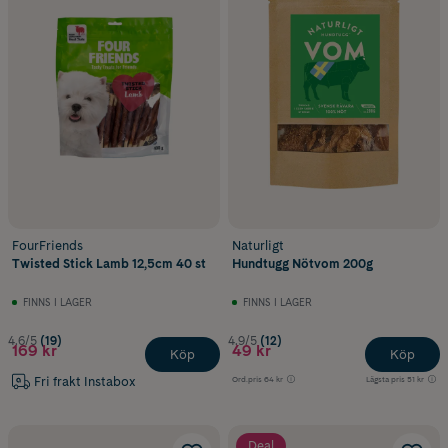
FourFriends
Naturligt
Twisted Stick Lamb 12,5cm 40 st
Hundtugg Nötvom 200g
FINNS I LAGER
FINNS I LAGER
4.6/5
(19)
4.9/5
(12)
169 kr
49 kr
Köp
Köp
Fri frakt Instabox
Ord.pris
64 kr
Lägsta pris
51 kr
Deal