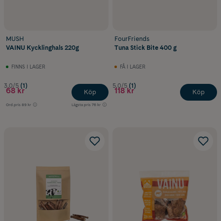
MUSH
FourFriends
VAINU Kycklinghals 220g
Tuna Stick Bite 400 g
FINNS I LAGER
FÅ I LAGER
3.0/5
(1)
5.0/5
(1)
68 kr
118 kr
Köp
Köp
Ord.pris
89 kr
Lägsta pris
76 kr