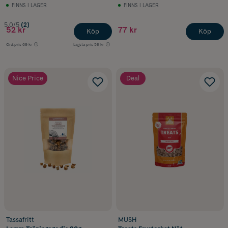
FINNS I LAGER
FINNS I LAGER
5.0/5
(2)
52 kr
77 kr
Köp
Köp
Ord.pris
69 kr
Lägsta pris
59 kr
Nice Price
Deal
Tassafritt
MUSH