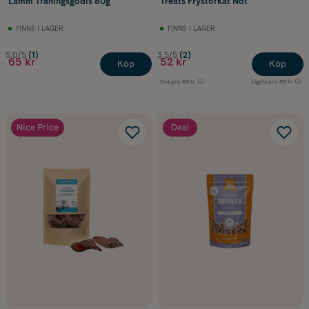
Lamm Träningsgodis 80g
Treats Frystorkat Nöt
FINNS I LAGER
FINNS I LAGER
5.0/5
(1)
3.5/5
(2)
65 kr
52 kr
Köp
Köp
Ord.pris
69 kr
Lägsta pris
59 kr
Nice Price
Deal