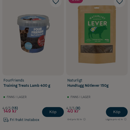
FourFriends
Naturligt
Training Treats Lamb 400 g
Hundtugg Nötlever 150g
FINNS I LAGER
FINNS I LAGER
4.6/5
(13)
4.3/5
(8)
149 kr
40 kr
Köp
Köp
Fri frakt Instabox
Ord.pris
52 kr
Lägsta pris
42 kr