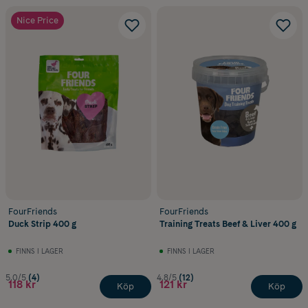
Nice Price
FourFriends
FourFriends
Duck Strip 400 g
Training Treats Beef & Liver 400 g
FINNS I LAGER
FINNS I LAGER
5.0/5
(4)
4.8/5
(12)
118 kr
121 kr
Köp
Köp