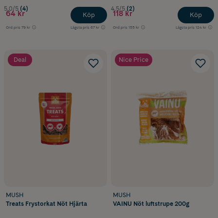
5.0/5
(4)
4.5/5
(2)
64 kr
118 kr
Köp
Köp
Ord.pris
79 kr
Lägsta pris
67 kr
Ord.pris
155 kr
Lägsta pris
124 kr
Deal
Nice Price
MUSH
MUSH
Treats Frystorkat Nöt Hjärta
VAINU Nöt luftstrupe 200g