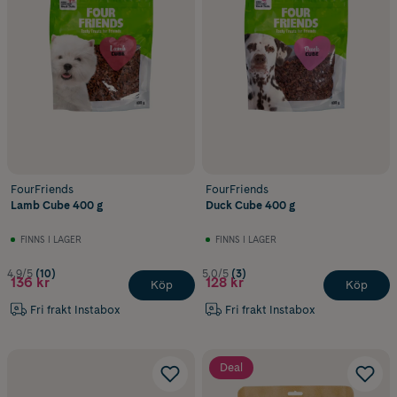
FourFriends
FourFriends
Lamb Cube 400 g
Duck Cube 400 g
FINNS I LAGER
FINNS I LAGER
4.9/5
(10)
5.0/5
(3)
136 kr
128 kr
Köp
Köp
Fri frakt Instabox
Fri frakt Instabox
Deal