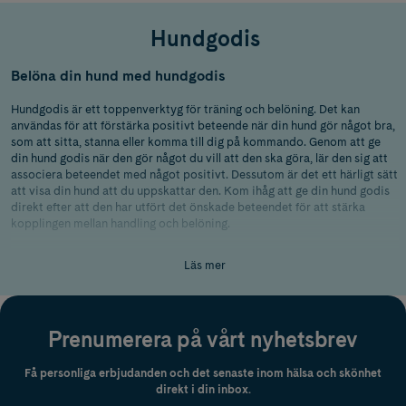
Hundgodis
Belöna din hund med hundgodis
Hundgodis är ett toppenverktyg för träning och belöning. Det kan
användas för att förstärka positivt beteende när din hund gör något bra,
som att sitta, stanna eller komma till dig på kommando. Genom att ge
din hund godis när den gör något du vill att den ska göra, lär den sig att
associera beteendet med något positivt. Dessutom är det ett härligt sätt
att visa din hund att du uppskattar den. Kom ihåg att ge din hund godis
direkt efter att den har utfört det önskade beteendet för att stärka
kopplingen mellan handling och belöning.
Hundgodis för valpar
Läs mer
Till valpar finns det speciellt hundgodis som är anpassat för deras
känsliga magar och små tänder. Valpgodis är oftast mjukare och mindre i
storlek, vilket gör det lättare för valpen att tugga och smälta. Hundgodis
Prenumerera på vårt nyhetsbrev
för valpar innehåller också näringsämnen som din lilla valp behöver för
att växa och utvecklas. Vägrar valpen att äta sitt hundgodis? Testa att
byta smak på godiset, kanske tycker den bättre om lax än om lamm!
Få personliga erbjudanden och det senaste inom hälsa och skönhet
direkt i din inbox.
Hur mycket hundgodis kan man ge sin hund per dag?