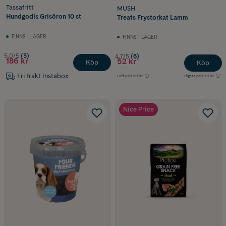
Tassafritt
MUSH
Hundgodis Grisöron 10 st
Treats Frystorkat Lamm
FINNS I LAGER
FINNS I LAGER
5.0/5
(5)
4.7/5
(6)
186 kr
52 kr
Köp
Köp
Fri frakt Instabox
Ord.pris
69 kr
Lägsta pris
59 kr
Nice Price