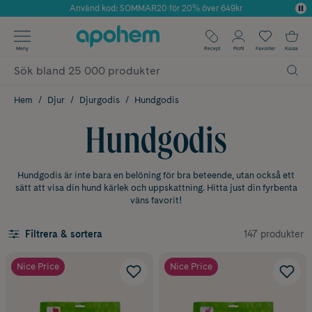
Använd kod: SOMMAR20 för 20% över 649kr
Årets Butik 2025 inom Skönhet
✓ Fri frakt
Meny
Recept
Profil
Favoriter
Kassa
✓ Rådgivning från farmaceuter & hudterapeuter
✓ Poäng på alla köp*
Hem
Djur
Djurgodis
Hundgodis
Hundgodis
Hundgodis är inte bara en belöning för bra beteende, utan också ett
sätt att visa din hund kärlek och uppskattning. Hitta just din fyrbenta
väns favorit!
147 produkter
Filtrera & sortera
Nice Price
Nice Price