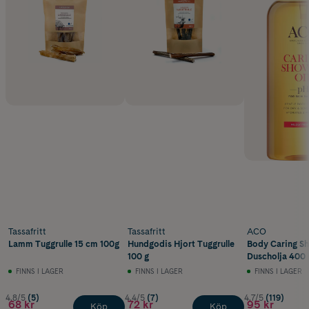
Tassafritt
Tassafritt
ACO
Lamm Tuggrulle 15 cm 100g
Hundgodis Hjort Tuggrulle
Body Caring Sh
100 g
Duscholja 400 
FINNS I LAGER
FINNS I LAGER
FINNS I LAGER
4.8/5
(5)
4.4/5
(7)
4.7/5
(119)
68 kr
72 kr
95 kr
Köp
Köp