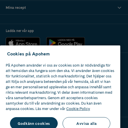
Mina recept
Ladda ner vår app
Cookies på Apohem
På Apohem använder vi oss av cookies som är nödvändiga för
Apotek med tillstånd
att hemsidan ska fungera som den ska. Vi använder även cookies
av Läkemedelsverket
för funktionalitet, statistik och marknadsföring. Det hjälper oss
att följa och analysera beteenden på vår hemsida, så att vi kan
ge en mer personaliserad upplevelse och anpassa innehåll samt
rikta relevant marknadsföring. Vi delar även informationen med
våra samarbetspartners. Genom att acceptera cookies
samtycker du till vår användning av cookies. Du kan även
2024
anpassa cookies. Läs mer under vår
Cookie Policy
Godkänn cookies
Avvisa alla