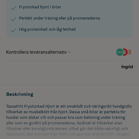
Frystorkad hjort i bitar
Perfekt under träning eller på promenaderna
Hög proteinhalt och låg fetthalt
Beskrivning
Tassafritt Frystorkad Hjort är ett smakfullt och näringsrikt hundgodis
tillverkat av muskelkött från hjort. Dessa små bitar är perfekta för
hundar som älskar vilt och passar bra som belöning under träning
eller som en godbit på promenaderna. Godiset är tillverkat utan
tillsatser eller konstgjorda ämnen, vilket gör det både naturligt och
hälsosamt. Det kommer från 100% vilt som har strövat fritt i skogen