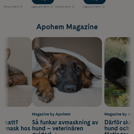
Ord.pris
89 kr
Lägsta pris
88 kr
Ord.pris
89 kr
Lägsta pris
88 kr
Apohem Magazine
m
Magazine by Apohem
Magazine by A
v katt?
Så funkar avmaskning av
Därför ska
om mask hos
hund – veterinären
hund och k