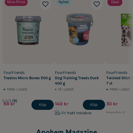
Nice Price
Nyhet
Deal
FourFriends
FourFriends
FourFriends
Treatos Micro Bones 500 g
Dog Training Treats Duck
Twisted Stick 
400 g
7 st
FINNS I LAGER
FÅ I LAGER
FINNS I LAGER
5.0/5
(5)
68 kr
149 kr
30 kr
Köp
Köp
Fri frakt Instabox
Ord.pris
39 kr
Apohem Magazine