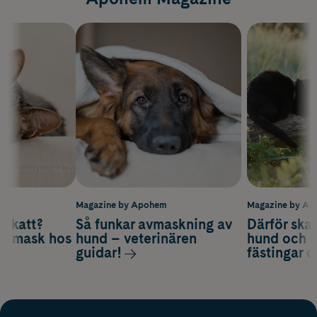
m
Magazine by Apohem
Magazine by A
v katt?
Så funkar avmaskning av
Därför ska
om mask hos
hund – veterinären
hund och k
guidar!
fästingar 