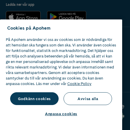
Ladda ner vår app
Cookies på Apohem
På Apohem använder vi oss av cookies som är nödvändiga för
Apotek med tillstånd
att hemsidan ska fungera som den ska. Vi använder även cookies
av Läkemedelsverket
för funktionalitet, statistik och marknadsföring. Det hjälper oss
att följa och analysera beteenden på vår hemsida, så att vi kan
ge en mer personaliserad upplevelse och anpassa innehåll samt
rikta relevant marknadsföring. Vi delar även informationen med
våra samarbetspartners. Genom att acceptera cookies
samtycker du till vår användning av cookies. Du kan även
2024
anpassa cookies. Läs mer under vår
Cookie Policy
Godkänn cookies
Avvisa alla
Anpassa cookies