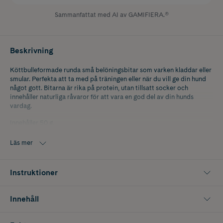
Sammanfattat med AI av GAMIFIERA.®
Beskrivning
Köttbulleformade runda små belöningsbitar som varken kladdar eller
smular. Perfekta att ta med på träningen eller när du vill ge din hund
något gott. Bitarna är rika på protein, utan tillsatt socker och
innehåller naturliga råvaror för att vara en god del av din hunds
vardag.
Innehåller 50 g.
Läs mer
Instruktioner
Innehåll