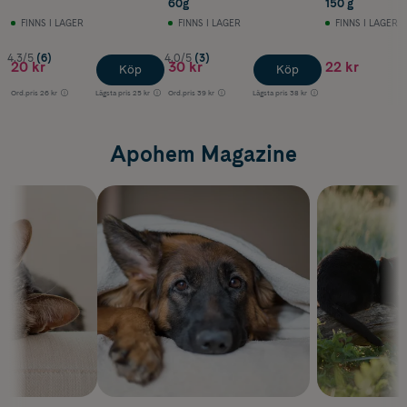
60g
150 g
FINNS I LAGER
FINNS I LAGER
FINNS I LAGER
4.3/5
(6)
4.0/5
(3)
20 kr
30 kr
22 kr
Köp
Köp
Ord.pris
26 kr
Lägsta pris
25 kr
Ord.pris
39 kr
Lägsta pris
38 kr
Apohem Magazine