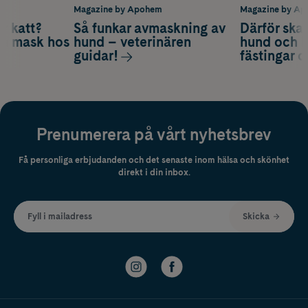
m
Magazine by Apohem
Magazine by A
v katt?
Så funkar avmaskning av
Därför ska
om mask hos
hund – veterinären
hund och k
guidar!
fästingar 
Prenumerera på vårt nyhetsbrev
Få personliga erbjudanden och det senaste inom hälsa och skönhet
direkt i din inbox.
Fyll i mailadress
Skicka