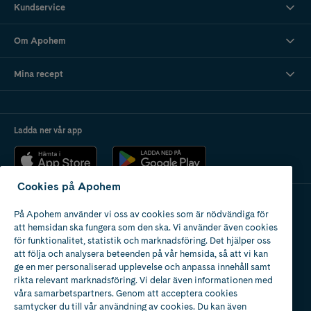
Kundservice
Om Apohem
Mina recept
Ladda ner vår app
Cookies på Apohem
På Apohem använder vi oss av cookies som är nödvändiga för
Apotek med tillstånd
att hemsidan ska fungera som den ska. Vi använder även cookies
av Läkemedelsverket
för funktionalitet, statistik och marknadsföring. Det hjälper oss
att följa och analysera beteenden på vår hemsida, så att vi kan
ge en mer personaliserad upplevelse och anpassa innehåll samt
rikta relevant marknadsföring. Vi delar även informationen med
våra samarbetspartners. Genom att acceptera cookies
samtycker du till vår användning av cookies. Du kan även
2024