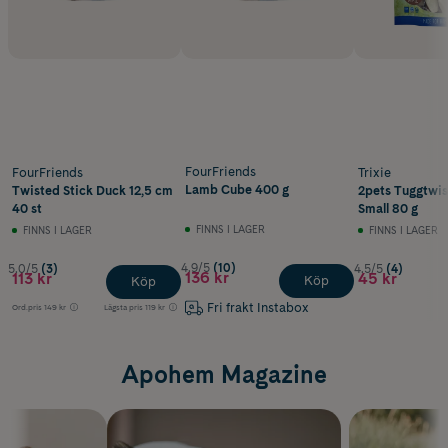
FourFriends
FourFriends
Trixie
Lamb Cube 400 g
Twisted Stick Duck 12,5 cm
2pets Tuggtwi
40 st
Small 80 g
FINNS I LAGER
FINNS I LAGER
FINNS I LAGER
4.9/5
(10)
5.0/5
(3)
4.5/5
(4)
136 kr
113 kr
45 kr
Köp
Köp
Fri frakt Instabox
Ord.pris
149 kr
Lägsta pris
119 kr
Apohem Magazine