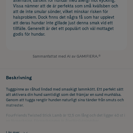
alternativ, särskilt för hundar med allergi mot kyckling.
Vissa nämner att de är perfekta som små kvällsben och
att de inte smular sönder, vilket minskar risken för
halsproblem. Dock finns det några få som har upplevt
att deras hundar inte gillade just denna smak vid ett
tillfälle. Generellt är det ett populärt och väl mottaget
godis för hundar.
Sammanfattat med AI av GAMIFIERA.®
Beskrivning
Tuggpinne av råhud lindad med smaskigt lammkött. Ett perfekt sätt
att aktivera din hund samtidigt som det främjar en sund munhälsa.
Genom att tugga rengör hunden naturligt sina tänder från smuts och
matrester.
FourFriends Twisted Stick Lamb är 12,5 cm lång och det ligger 40 st i
en förpackning. Förpackningen är återförslutningsbar.
Läs mer