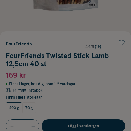
FourFriends
4.6/5
(19)
FourFriends Twisted Stick Lamb
12,5cm 40 st
169 kr
Finns i lager
,
hos dig inom 1-2 vardagar
Fri frakt Instabox
Finns i flera storlekar
400 g
70 g
Lägg i varukorgen