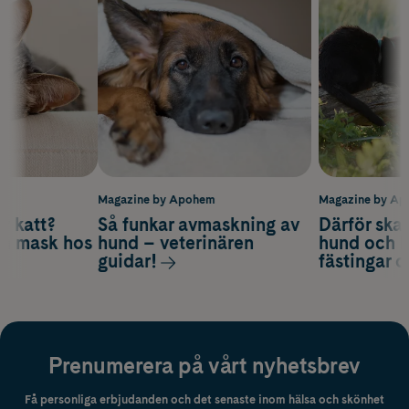
m
Magazine by Apohem
Magazine by A
v katt?
Så funkar avmaskning av
Därför ska
om mask hos
hund – veterinären
hund och k
guidar!
fästingar 
Prenumerera på vårt nyhetsbrev
Få personliga erbjudanden och det senaste inom hälsa och skönhet