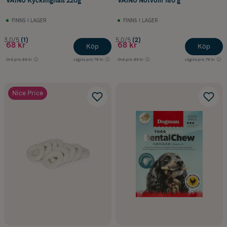
VAINU Kycklinghals 220g
VAINU Nötvom 180 g
FINNS I LAGER
FINNS I LAGER
3.0/5
(1)
5.0/5
(2)
68 kr
68 kr
Köp
Köp
Ord.pris
89 kr
Lägsta pris
76 kr
Ord.pris
89 kr
Lägsta pris
76 kr
Nice Price