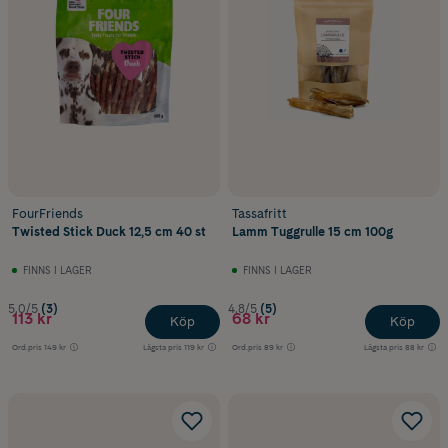
FourFriends
Tassafritt
Twisted Stick Duck 12,5 cm 40 st
Lamm Tuggrulle 15 cm 100g
FINNS I LAGER
FINNS I LAGER
5.0/5
(3)
4.8/5
(5)
113 kr
68 kr
Köp
Köp
Ord.pris
149 kr
Lägsta pris
119 kr
Ord.pris
89 kr
Lägsta pris
88 kr