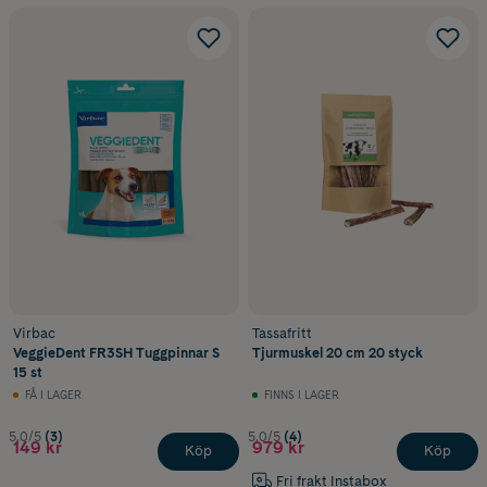
Virbac
Tassafritt
VeggieDent FR3SH Tuggpinnar S
Tjurmuskel 20 cm 20 styck
15 st
FÅ I LAGER
FINNS I LAGER
5.0/5
(3)
5.0/5
(4)
149 kr
979 kr
Köp
Köp
Fri frakt Instabox