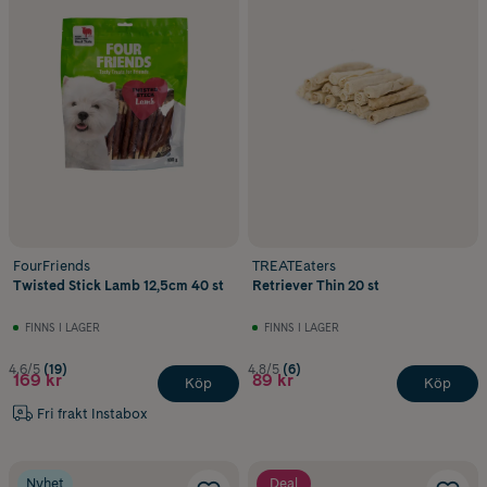
FourFriends
TREATEaters
Twisted Stick Lamb 12,5cm 40 st
Retriever Thin 20 st
FINNS I LAGER
FINNS I LAGER
4.6/5
(19)
4.8/5
(6)
169 kr
89 kr
Köp
Köp
Fri frakt Instabox
Nyhet
Deal