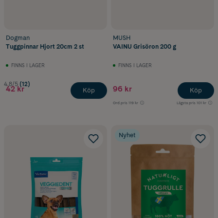
Dogman
MUSH
Tuggpinnar Hjort 20cm 2 st
VAINU Grisöron 200 g
FINNS I LAGER
FINNS I LAGER
4.8/5
(12)
42 kr
96 kr
Köp
Köp
Ord.pris
119 kr
Lägsta pris
101 kr
Nyhet