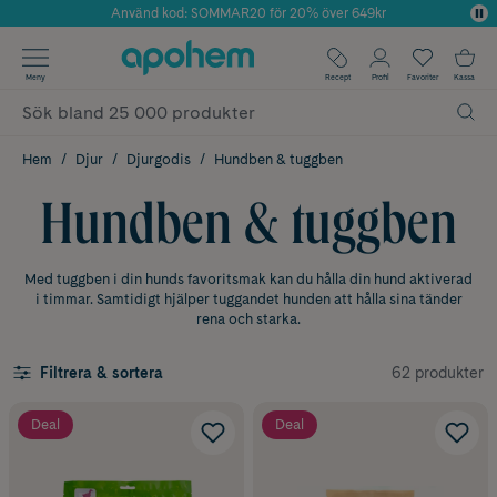
Använd kod: SOMMAR20 för 20% över 649kr
Årets Butik 2025 inom Skönhet
✓ Fri frakt
Meny
Recept
Profil
Favoriter
Kassa
✓ Rådgivning från farmaceuter & hudterapeuter
✓ Poäng på alla köp*
Hem
Djur
Djurgodis
Hundben & tuggben
Hundben & tuggben
Med tuggben i din hunds favoritsmak kan du hålla din hund aktiverad
i timmar. Samtidigt hjälper tuggandet hunden att hålla sina tänder
rena och starka.
62 produkter
Filtrera & sortera
Deal
Deal