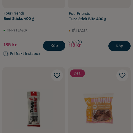
FourFriends
FourFriends
Beef Sticks 400 g
Tuna Stick Bite 400 g
FINNS I LAGER
FÅ I LAGER
5.0/5
(1)
135 kr
118 kr
Köp
Köp
Fri frakt Instabox
Deal