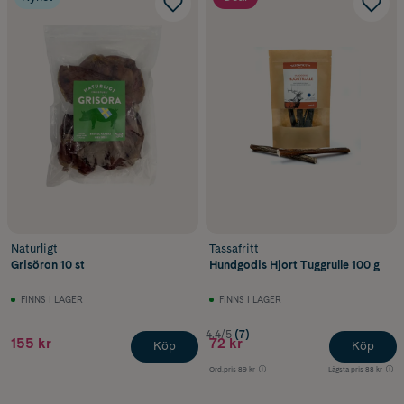
Naturligt
Tassafritt
Grisöron 10 st
Hundgodis Hjort Tuggrulle 100 g
FINNS I LAGER
FINNS I LAGER
4.4/5
(7)
155 kr
72 kr
Köp
Köp
Ord.pris
89 kr
Lägsta pris
88 kr