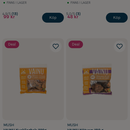
FINNS I LAGER
FINNS I LAGER
4.9/5
(13)
5.0/5
(3)
99 kr
48 kr
Köp
Köp
Deal
Deal
MUSH
MUSH