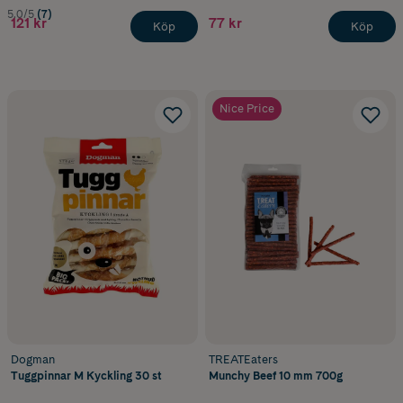
5.0/5
(7)
121 kr
77 kr
Köp
Köp
Nice Price
Dogman
TREATEaters
Tuggpinnar M Kyckling 30 st
Munchy Beef 10 mm 700g