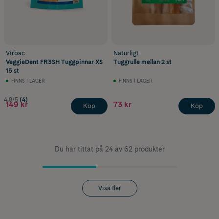
Virbac
Naturligt
VeggieDent FR3SH Tuggpinnar XS
Tuggrulle mellan 2 st
15 st
FINNS I LAGER
FINNS I LAGER
4.8/5
(4)
149 kr
73 kr
Köp
Köp
Du har tittat på 24 av 62 produkter
Visa fler