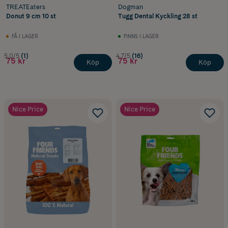
TREATEaters
Dogman
Donut 9 cm 10 st
Tugg Dental Kyckling 28 st
FÅ I LAGER
FINNS I LAGER
5.0/5
(1)
4.7/5
(16)
75 kr
75 kr
Köp
Köp
Nice Price
Nice Price