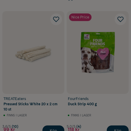
Nice Price
TREATEaters
FourFriends
Pressed Sticks White 20 x 2 cm
Duck Strip 400 g
10 st
FINNS I LAGER
FINNS I LAGER
3.6/5
(10)
5.0/5
(4)
99 kr
118 kr
Köp
Köp