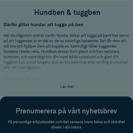
Hundben & tuggben
Därför gillar hundar att tugga på ben
Har du någonsin undrat varför hundar älskar att tugga på ben? Det beror
på att tuggandet är en del av deras naturliga beteende. Det får dem att
må bra och hjälper dem att koppla av. Samtidigt håller tuggandet
hundens tänder rena. Hundben skaver bort plack och kan reducera
tandsten, och samtidigt blir din hund både sysselsatt och glad. Ett
tuggben kan också fungera som en bra belöning efter en lång promenad
eller ett träningspass.
Hundben till valp
Läs mer
Har du en liten valp hemma? Då har du kanske märkt att den gärna tuggar
på både det ena och det andra. Ett tuggben är perfekt för att minska
risken att den gnager på något du inte vill att den ska tugga på, som
möbler eller skor. Men tänk på att valpar har känsliga tänder som
Prenumerera på vårt nyhetsbrev
fortfarande utvecklas, så se till att ge dem tuggben som är speciellt
framtagna för valpar. Sådana tuggben är oftast mjukare och lättare att
tugga, vilket är perfekt för små valptänder. Välj ett tuggben som är lagom
Få personliga erbjudanden och det senaste inom hälsa och skönhet
stort för din valp. Det ska vara lätt att tugga men inte så litet att det
direkt i din inbox.
utgör en kvävningsrisk. Håll alltid uppsikt över din hund när du har gett