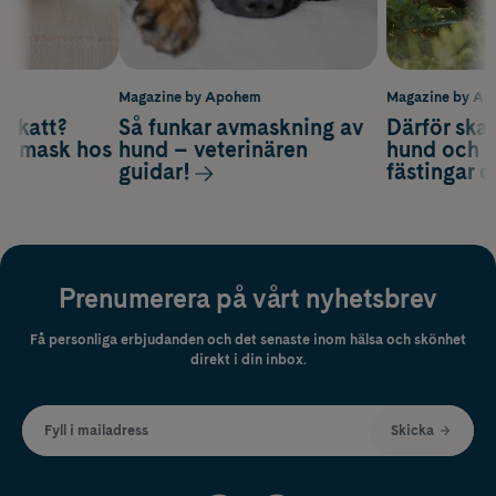
m
Magazine by Apohem
Magazine by A
v katt?
Så funkar avmaskning av
Därför ska
om mask hos
hund – veterinären
hund och k
guidar!
fästingar 
Prenumerera på vårt nyhetsbrev
Få personliga erbjudanden och det senaste inom hälsa och skönhet
direkt i din inbox.
Fyll i mailadress
Skicka