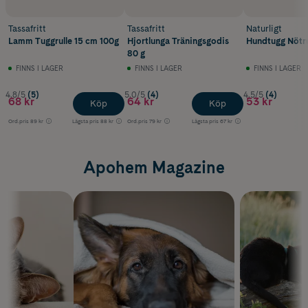
Tassafritt
Tassafritt
Naturligt
Lamm Tuggrulle 15 cm 100g
Hjortlunga Träningsgodis
Hundtugg Nötrul
80 g
FINNS I LAGER
FINNS I LAGER
FINNS I LAGER
4.8/5
(5)
5.0/5
(4)
4.5/5
(4)
68 kr
64 kr
53 kr
Köp
Köp
Ord.pris
89 kr
Lägsta pris
88 kr
Ord.pris
79 kr
Lägsta pris
67 kr
Apohem Magazine