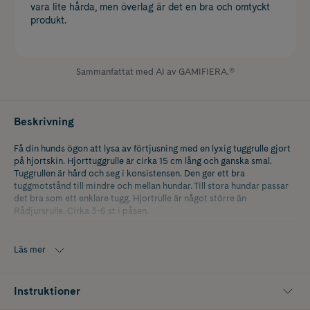
vara lite hårda, men överlag är det en bra och omtyckt
produkt.
Sammanfattat med AI av GAMIFIERA.®
Beskrivning
Få din hunds ögon att lysa av förtjusning med en lyxig tuggrulle gjort
på hjortskin. Hjorttuggrulle är cirka 15 cm lång och ganska smal.
Tuggrullen är hård och seg i konsistensen. Den ger ett bra
tuggmotstånd till mindre och mellan hundar. Till stora hundar passar
det bra som ett enklare tugg. Hjortrulle är något större än
Rådjursrulle. Cirka 3-6 st i påsen.
Från 100% vilda djur som strövat fritt i skogen. Inga tillsatser.
Läs mer
Instruktioner