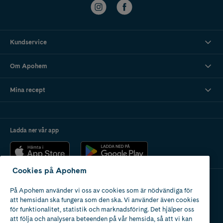
Kundservice
Om Apohem
Mina recept
Ladda ner vår app
Cookies på Apohem
På Apohem använder vi oss av cookies som är nödvändiga för
Apotek med tillstånd
att hemsidan ska fungera som den ska. Vi använder även cookies
av Läkemedelsverket
för funktionalitet, statistik och marknadsföring. Det hjälper oss
att följa och analysera beteenden på vår hemsida, så att vi kan