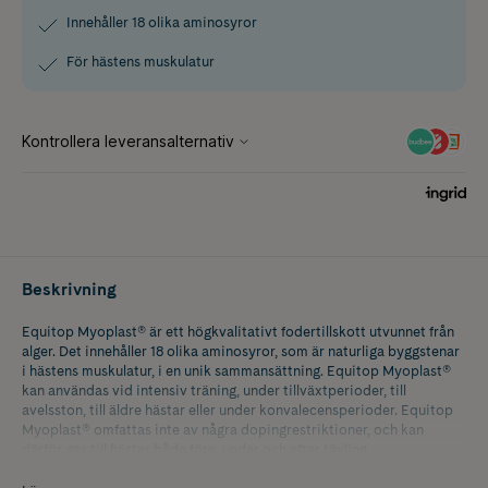
Innehåller 18 olika aminosyror
För hästens muskulatur
Beskrivning
Equitop Myoplast® är ett högkvalitativt fodertillskott utvunnet från
alger. Det innehåller 18 olika aminosyror, som är naturliga byggstenar
i hästens muskulatur, i en unik sammansättning. Equitop Myoplast®
kan användas vid intensiv träning, under tillväxtperioder, till
avelsston, till äldre hästar eller under konvalecensperioder. Equitop
Myoplast® omfattas inte av några dopingrestriktioner, och kan
därför ges till hästar både före, under och efter tävling.