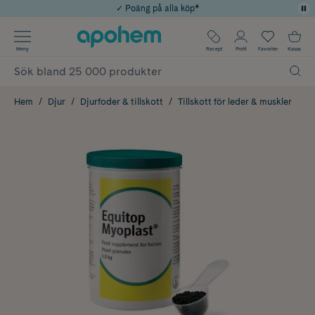
✓ Poäng på alla köp*
✓ Rådgivning från farmaceuter & hudterapeuter
Använd kod: SOMMAR20 för 20% över 649kr
Årets Butik 2025 inom Skönhet
✓ Fri frakt
Meny
Recept
Profil
Favoriter
Kassa
Hem
Djur
Djurfoder & tillskott
Tillskott för leder & muskler