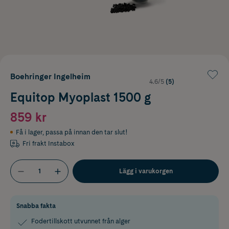
Boehringer Ingelheim
4.6/5
(5)
Equitop Myoplast 1500 g
859 kr
Få i lager
,
passa på innan den tar slut!
Fri frakt Instabox
Lägg i varukorgen
Snabba fakta
Fodertillskott utvunnet från alger