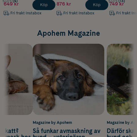
5.0/5
(4)
5.0/5
(13)
649 kr
876 kr
749 kr
Köp
Köp
Fri frakt Instabox
Fri frakt Instabox
Fri frakt In
Apohem Magazine
m
Magazine by Apohem
Magazine by A
v katt?
Så funkar avmaskning av
Därför ska
om mask hos
hund – veterinären
hund och k