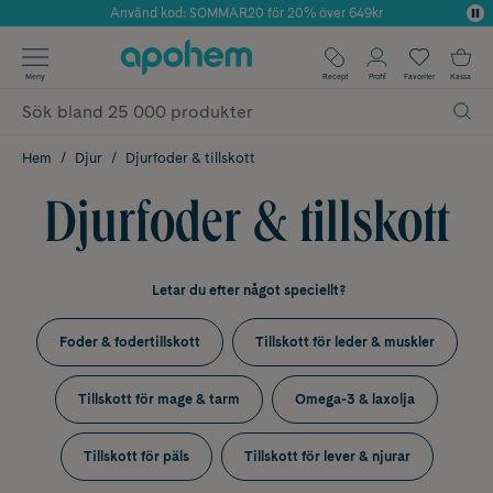
Använd kod: SOMMAR20 för 20% över 649kr
Årets Butik 2025 inom Skönhet
✓ Fri frakt
Meny
Recept
Profil
Favoriter
Kassa
✓ Rådgivning från farmaceuter & hudterapeuter
✓ Poäng på alla köp*
Hem
Djur
Djurfoder & tillskott
Djurfoder & tillskott
Letar du efter något speciellt?
Foder & fodertillskott
Tillskott för leder & muskler
Tillskott för mage & tarm
Omega-3 & laxolja
Tillskott för päls
Tillskott för lever & njurar