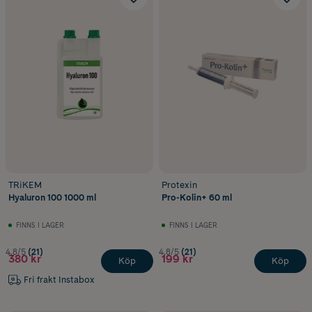
TRiKEM
Protexin
Hyaluron 100 1000 ml
Pro-Kolin+ 60 ml
FINNS I LAGER
FINNS I LAGER
4.8/5
(21)
4.8/5
(21)
380 kr
199 kr
Köp
Köp
Fri frakt Instabox