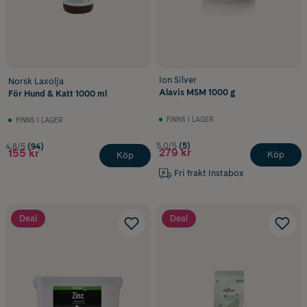
Ion Silver
Norsk Laxolja
Alavis MSM 1000 g
För Hund & Katt 1000 ml
FINNS I LAGER
FINNS I LAGER
5.0/5
(5)
4.8/5
(94)
279 kr
155 kr
Köp
Köp
Fri frakt Instabox
Deal
Deal