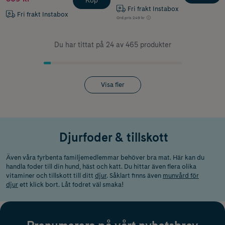
Köp
Fri frakt Instabox
Fri frakt Instabox
Ord.pris
249 kr
Du har tittat på 24 av 465 produkter
Visa fler
Djurfoder & tillskott
Även våra fyrbenta familjemedlemmar behöver bra mat. Här kan du
handla foder till din hund, häst och katt. Du hittar även flera olika
vitaminer och tillskott till ditt
djur
. Såklart finns även
munvård för
djur
ett klick bort. Låt fodret väl smaka!