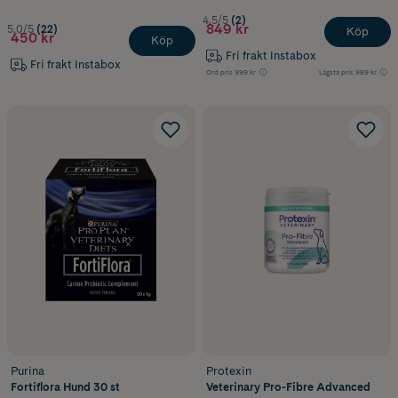
4.5/5
(2)
849 kr
5.0/5
(22)
Köp
450 kr
Köp
Fri frakt Instabox
Fri frakt Instabox
Ord.pris
999 kr
Lägsta pris
989 kr
Purina
Protexin
Fortiflora Hund 30 st
Veterinary Pro-Fibre Advanced