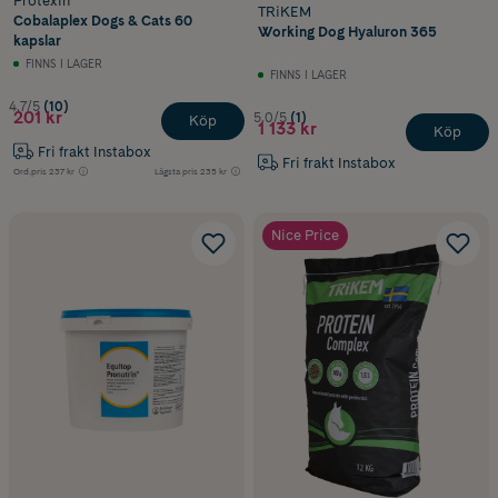
Protexin
TRiKEM
Cobalaplex Dogs & Cats 60
Working Dog Hyaluron 365
kapslar
FINNS I LAGER
FINNS I LAGER
4.7/5
(10)
201 kr
5.0/5
(1)
Köp
1 133 kr
Köp
Fri frakt Instabox
Fri frakt Instabox
Ord.pris
237 kr
Lägsta pris
235 kr
Nice Price