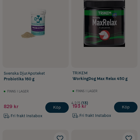
TRiKEM
Svenska DjurApoteket
WorkingDog Max Relax 450 g
Probiotika 160 g
FINNS I LAGER
FINNS I LAGER
4.2/5
(13)
193 kr
829 kr
Köp
Köp
Fri frakt Instabox
Fri frakt Instabox