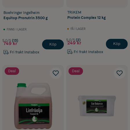
TRiKEM
Boehringer Ingelheim
Protein Complex 12 kg
Equitop Pronutrin 3500 g
FÅ I LAGER
FINNS I LAGER
5.0/5
(2)
5.0/5
(13)
249 kr
749 kr
Köp
Köp
Fri frakt Instabox
Fri frakt Instabox
Deal
Deal