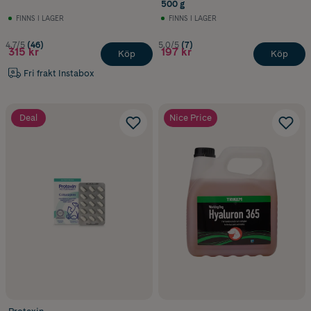
500 g
FINNS I LAGER
FINNS I LAGER
4.7/5
(46)
5.0/5
(7)
315 kr
197 kr
Köp
Köp
Fri frakt Instabox
Deal
Nice Price