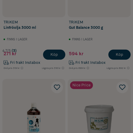
TRiKEM
TRiKEM
Linfröolja 3000 ml
Gut Balance 3000 g
FINNS I LAGER
FINNS I LAGER
4.7/5
(3)
271 kr
594 kr
Köp
Köp
Fri frakt Instabox
Fri frakt Instabox
Ord.pris
319 kr
Lägsta pris
316 kr
Ord.pris
699 kr
Lägsta pris
692 kr
Nice Price