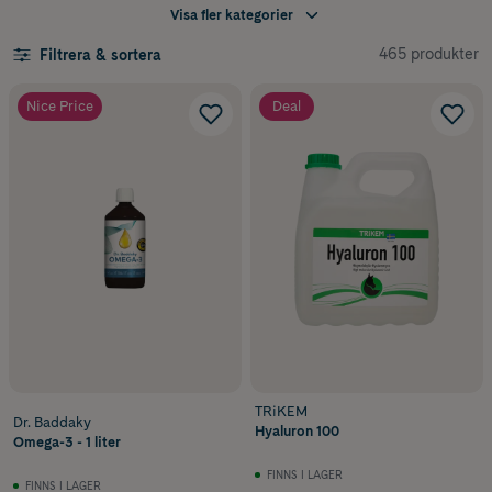
Visa fler kategorier
Tillskott för urinvägar
Tillskott vid stress & oro
465 produkter
Filtrera & sortera
Nice Price
Deal
TRiKEM
Dr. Baddaky
Hyaluron 100
Omega-3 - 1 liter
FINNS I LAGER
FINNS I LAGER