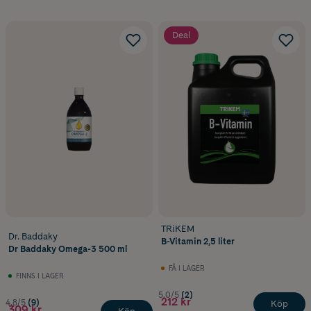
Deal
TRiKEM
Dr. Baddaky
B-Vitamin 2,5 liter
Dr Baddaky Omega-3 500 ml
FÅ I LAGER
FINNS I LAGER
5.0/5
(2)
212 kr
4.8/5
(9)
Köp
309 kr