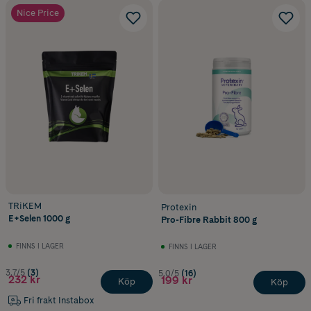
Nice Price
TRiKEM
Protexin
E+Selen 1000 g
Pro-Fibre Rabbit 800 g
FINNS I LAGER
FINNS I LAGER
3.7/5
(3)
5.0/5
(16)
232 kr
199 kr
Köp
Köp
Fri frakt Instabox