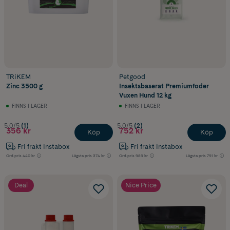
TRiKEM
Petgood
Zinc 3500 g
Insektsbaserat Premiumfoder
Vuxen Hund 12 kg
FINNS I LAGER
FINNS I LAGER
5.0/5
(1)
5.0/5
(2)
356 kr
752 kr
Köp
Köp
Fri frakt Instabox
Fri frakt Instabox
Ord.pris
440 kr
Lägsta pris
374 kr
Ord.pris
989 kr
Lägsta pris
791 kr
Deal
Nice Price