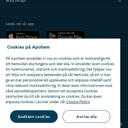
Mina recept
Ladda ner vår app
Cookies på Apohem
På Apohem använder vi oss av cookies som är nödvändiga för
Apotek med tillstånd
att hemsidan ska fungera som den ska. Vi använder även cookies
av Läkemedelsverket
för funktionalitet, statistik och marknadsföring. Det hjälper oss
att följa och analysera beteenden på vår hemsida, så att vi kan
ge en mer personaliserad upplevelse och anpassa innehåll samt
rikta relevant marknadsföring. Vi delar även informationen med
våra samarbetspartners. Genom att acceptera cookies
samtycker du till vår användning av cookies. Du kan även
2024
anpassa cookies. Läs mer under vår
Cookie Policy
Godkänn cookies
Avvisa alla