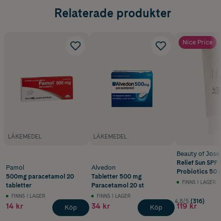
Relaterade produkter
Nice Price
LÄKEMEDEL
LÄKEMEDEL
Beauty of Jose
Relief Sun SPF 
Pamol
Alvedon
Probiotics 50 
500mg paracetamol 20
Tabletter 500 mg
FINNS I LAGER
tabletter
Paracetamol 20 st
FINNS I LAGER
FINNS I LAGER
4.8/5
(316)
14 kr
34 kr
119 kr
Köp
Köp