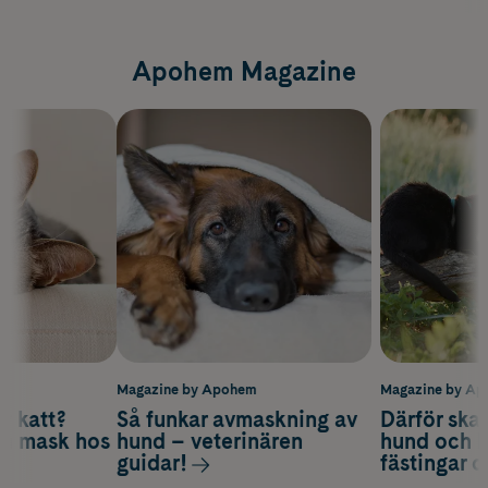
Apohem Magazine
m
Magazine by Apohem
Magazine by A
v katt?
Så funkar avmaskning av
Därför ska
om mask hos
hund – veterinären
hund och k
guidar!
fästingar 