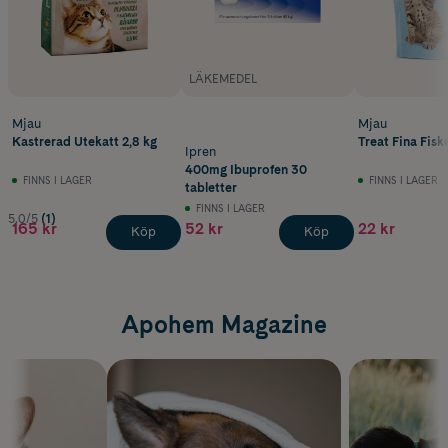
LÄKEMEDEL
Mjau
Mjau
Kastrerad Utekatt 2,8 kg
Treat Fina Fisk
Ipren
400mg Ibuprofen 30
FINNS I LAGER
FINNS I LAGER
tabletter
FINNS I LAGER
5.0/5
(1)
165 kr
52 kr
22 kr
Köp
Köp
Apohem Magazine