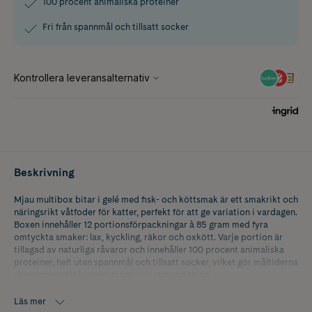
100 procent animaliska proteiner
Fri från spannmål och tillsatt socker
Beskrivning
Mjau multibox bitar i gelé med fisk- och köttsmak är ett smakrikt och
näringsrikt våtfoder för katter, perfekt för att ge variation i vardagen.
Boxen innehåller 12 portionsförpackningar à 85 gram med fyra
omtyckta smaker: lax, kyckling, räkor och oxkött. Varje portion är
tillagad av naturliga råvaror och innehåller 100 procent animaliska
proteiner, helt utan spannmål och tillsatt socker, vilket gör måltiderna
skonsamma för kattens mage och matsmältning.
De saftiga bitarna i gelé är lätta att servera och ger en balanserad och
Läs mer
välsmakande måltid som din katt kommer att älska. Förpackade i