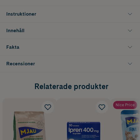
portionspåsar som gör det enkelt att ge en lagom stor måltid varje
gång.
Instruktioner
Innehåll
Fakta
Recensioner
Relaterade produkter
Nice Price