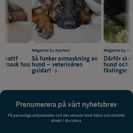
m
Magazine by Apohem
Magazine by A
v katt?
Så funkar avmaskning av
Därför ska
om mask hos
hund – veterinären
hund och k
guidar!
fästingar 
Prenumerera på vårt nyhetsbrev
Få personliga erbjudanden och det senaste inom hälsa och skönhet
direkt i din inbox.