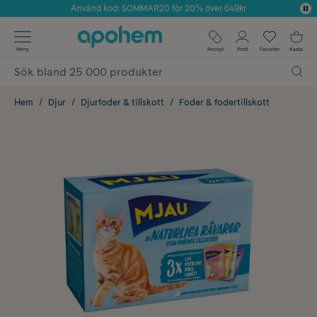
Använd kod: SOMMAR20 för 20% över 649kr
Årets Butik 2025 inom Skönhet
✓ Fri frakt
Meny
Recept
Profil
Favoriter
Kassa
✓ Rådgivning från farmaceuter & hudterapeuter
✓ Poäng på alla köp*
Hem
Djur
Djurfoder & tillskott
Foder & fodertillskott