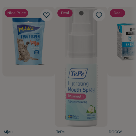
Nice Price
Deal
Deal
Mjau
TePe
DOGGY