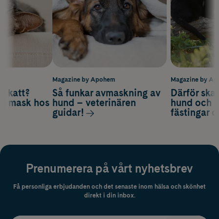
m
Magazine by Apohem
Magazine by A
v katt?
Så funkar avmaskning av
Därför ska
om mask hos
hund – veterinären
hund och k
guidar!
fästingar 
Prenumerera på vårt nyhetsbrev
Få personliga erbjudanden och det senaste inom hälsa och skönhet
direkt i din inbox.