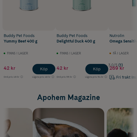
Buddy Pet Foods
Buddy Pet Foods
Nutrolin
Yummy Beef 400 g
Delightful Duck 400 g
Omega Sensitiv
FINNS I LAGER
FINNS I LAGER
FÅ I LAGER
3.0/5
(1)
42 kr
42 kr
269 kr
Köp
Köp
Fri frakt In
Ord.pris
49 kr
Lägsta pris
48 kr
Ord.pris
55 kr
Lägsta pris
54 kr
Apohem Magazine