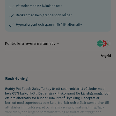
Våtfoder med 65% kalkonkött
Berikat med kelp, tranbär och blåbär
Hypoallergent och spannmålsfritt alternativ
Beskrivning
Buddy Pet Foods Juicy Turkey är ett spannmålsfritt våtfoder med
hela 65% kalkonkött. Det är särskilt skonsamt för känsliga magar och
ett bra alternativ för hundar som inte tål kyckling. Receptet är
berikat med superfoods som kelp, tranbär och blåbär som bidrar till
att stärka immunförsvaret och främja en sund matsmältning. Tack
vare sin hypoallergena sammansättning är fodret ett tryggt och