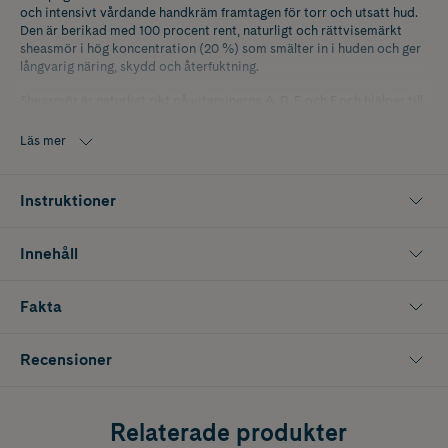
och intensivt vårdande handkräm framtagen för torr och utsatt hud.
Den är berikad med 100 procent rent, naturligt och rättvisemärkt
sheasmör i hög koncentration (20 %) som smälter in i huden och ger
långvarig näring, skydd och återfuktning.
Sheasmör är naturligt rikt på vitaminerna A, D, E och F och hjälper till
att stärka hudens skyddsbarriär samtidigt som det lämnar händerna
mjuka och smidiga. Krämen har en fyllig konsistens som ger intensiv
Läs mer
vård utan att kännas kladdig.
Doften, skapad i Grasse, bjuder på lugnande noter av vita blommor.
Instruktioner
Dermatologiskt testad.
Innehåller 100 ml.
Innehåll
Fakta
Recensioner
Relaterade produkter