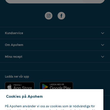
Kundservice
Om Apohem
Mina recept
Ladda ner vår app
Cookies på Apohem
På Apohem använder vi oss av cookies som är nödvändiga för
Apotek med tillstånd