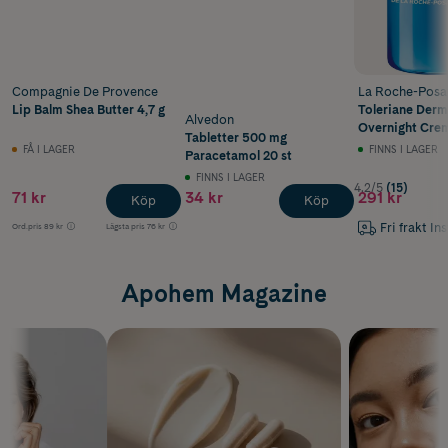
Compagnie De Provence
La Roche-Posa
Lip Balm Shea Butter 4,7 g
Toleriane Derm
Alvedon
Overnight Cre
Tabletter 500 mg
FÅ I LAGER
FINNS I LAGER
Paracetamol 20 st
FINNS I LAGER
4.2/5
(15)
71 kr
34 kr
291 kr
Köp
Köp
Fri frakt In
Ord.pris
89 kr
Lägsta pris
76 kr
Apohem Magazine