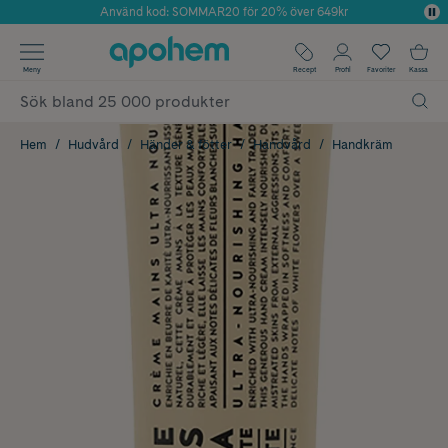
Använd kod: SOMMAR20 för 20% över 649kr
Årets Butik 2025 inom Skönhet
✓ Fri frakt
Meny
Recept
Profil
Favoriter
Kassa
✓ Rådgivning från farmaceuter & hudterapeuter
✓ Poäng på alla köp*
Hem
Hudvård
Händer & fötter
Handvård
Handkräm