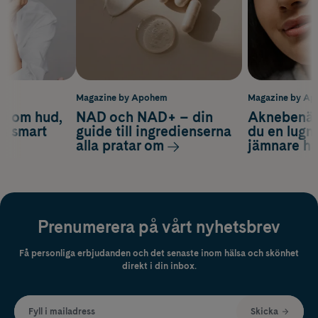
m
Magazine by Apohem
Magazine by A
d om hud,
NAD och NAD+ – din
Aknebenäge
ch smart
guide till ingredienserna
du en lugn
alla pratar om
jämnare h
Prenumerera på vårt nyhetsbrev
Få personliga erbjudanden och det senaste inom hälsa och skönhet
direkt i din inbox.
Fyll i mailadress
Skicka