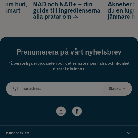
d om hud,
NAD och NAD+ – din
Aknebenäge
ch smart
guide till ingredienserna
du en lugn
alla pratar om
jämnare h
Prenumerera på vårt nyhetsbrev
Få personliga erbjudanden och det senaste inom hälsa och skönhet
direkt i din inbox.
Fyll i mailadress
Skicka
Kundservice