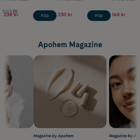
5.0/5
(1)
236 kr
230 kr
148 kr
Köp
Köp
Apohem Magazine
m
Magazine by Apohem
Magazine by A