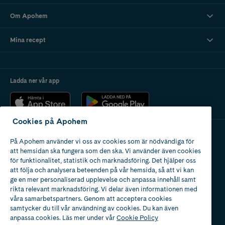
Om Apohem
Mina recept
Ladda ner vår app
Cookies på Apohem
På Apohem använder vi oss av cookies som är nödvändiga för
Apotek med tillstånd
att hemsidan ska fungera som den ska. Vi använder även cookies
av Läkemedelsverket
för funktionalitet, statistik och marknadsföring. Det hjälper oss
att följa och analysera beteenden på vår hemsida, så att vi kan
ge en mer personaliserad upplevelse och anpassa innehåll samt
rikta relevant marknadsföring. Vi delar även informationen med
våra samarbetspartners. Genom att acceptera cookies
samtycker du till vår användning av cookies. Du kan även
2024
anpassa cookies. Läs mer under vår
Cookie Policy