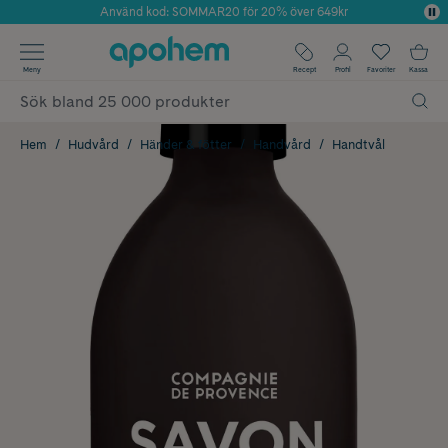
Använd kod: SOMMAR20 för 20% över 649kr
Årets Butik 2025 inom Skönhet
✓ Fri frakt
Meny
Recept
Profil
Favoriter
Kassa
✓ Rådgivning från farmaceuter & hudterapeuter
✓ Poäng på alla köp*
Hem
Hudvård
Händer & fötter
Handvård
Handtvål