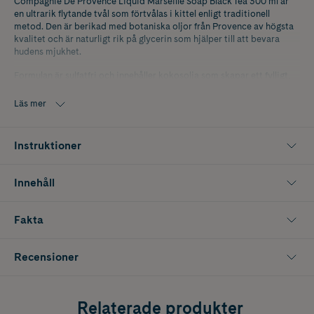
Compagnie De Provence Liquid Marseille Soap Black Tea 300 ml är
en ultrarik flytande tvål som förtvålas i kittel enligt traditionell
metod. Den är berikad med botaniska oljor från Provence av högsta
kvalitet och är naturligt rik på glycerin som hjälper till att bevara
hudens mjukhet.
Formulan är sulfatfri och innehåller kokosolja som skapar ett fylligt,
krämigt lödder som rengör huden skonsamt utan att torka ut.
Läs mer
Doften Black Tea är subtil men kraftfull och kombinerar djupa,
aromatiska toner av svart te med fruktiga inslag av björnbär – en
sofistikerad och modern doftupplevelse.
Instruktioner
Tvålen kommer i en elegant, lackerad glasflaska med tidlös design
som ger en stilfull och grafisk effekt i både kök och badrum, särskilt i
Innehåll
kombination med den matchande handkrämen.
Innehåller 300 ml.
Fakta
Recensioner
Relaterade produkter