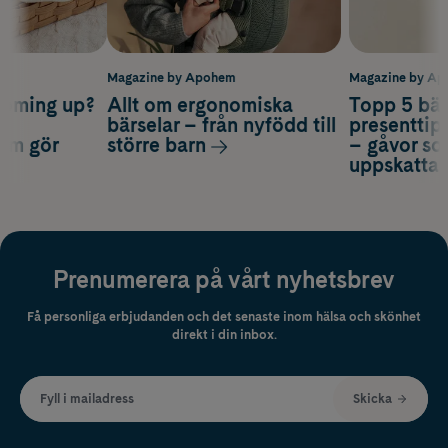
m
Magazine by Apohem
Magazine by A
coming up?
Allt om ergonomiska
Topp 5 bäs
a
bärselar – från nyfödd till
presenttips
som gör
större barn
– gåvor so
uppskatta
Prenumerera på vårt nyhetsbrev
Få personliga erbjudanden och det senaste inom hälsa och skönhet
direkt i din inbox.
Fyll i mailadress
Skicka