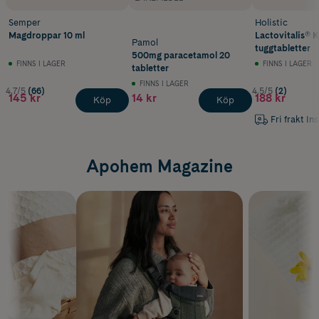
Semper
Holistic
Magdroppar 10 ml
Lactovitalis® 
Pamol
tuggtabletter
500mg paracetamol 20
FINNS I LAGER
FINNS I LAGER
tabletter
FINNS I LAGER
4.7/5
(66)
4.5/5
(2)
145 kr
14 kr
188 kr
Köp
Köp
Fri frakt In
Apohem Magazine