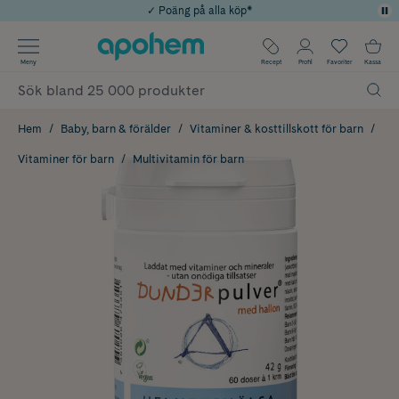
✓ Poäng på alla köp*
✓ Rådgivning från farmaceuter & hudterapeuter
Använd kod: SOMMAR20 för 20% över 649kr
Årets Butik 2025 inom Skönhet
✓ Fri frakt
Meny
Recept
Profil
Favoriter
Kassa
Hem
Baby, barn & förälder
Vitaminer & kosttillskott för barn
Vitaminer för barn
Multivitamin för barn