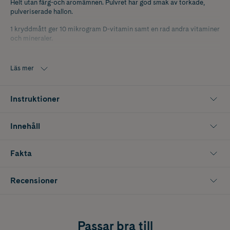
Helt utan färg-och aromämnen. Pulvret har god smak av torkade,
pulveriserade hallon.
1 kryddmått ger 10 mikrogram D-vitamin samt en rad andra vitaminer
och mineraler.
Läs mer
Instruktioner
Innehåll
Fakta
Recensioner
Passar bra till