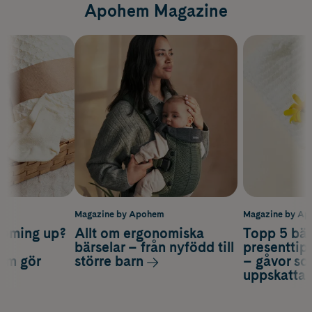
Apohem Magazine
m
Magazine by Apohem
Magazine by A
coming up?
Allt om ergonomiska
Topp 5 bäs
a
bärselar – från nyfödd till
presenttips
som gör
större barn
– gåvor so
uppskatta