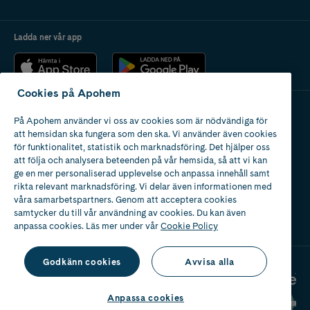
Ladda ner vår app
Cookies på Apohem
På Apohem använder vi oss av cookies som är nödvändiga för
Apotek med tillstånd
att hemsidan ska fungera som den ska. Vi använder även cookies
av Läkemedelsverket
för funktionalitet, statistik och marknadsföring. Det hjälper oss
att följa och analysera beteenden på vår hemsida, så att vi kan
ge en mer personaliserad upplevelse och anpassa innehåll samt
rikta relevant marknadsföring. Vi delar även informationen med
våra samarbetspartners. Genom att acceptera cookies
samtycker du till vår användning av cookies. Du kan även
2024
anpassa cookies. Läs mer under vår
Cookie Policy
Godkänn cookies
Avvisa alla
Anpassa cookies