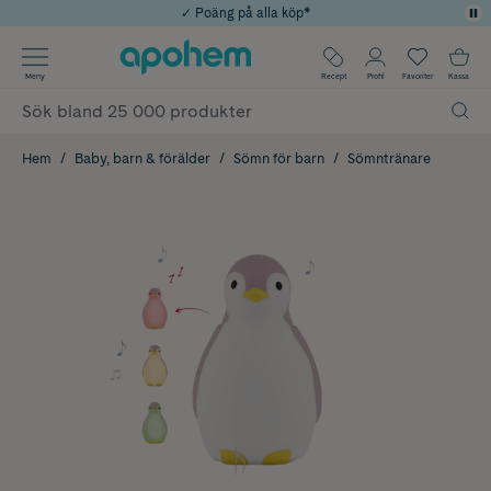
✓ Poäng på alla köp*
✓ Rådgivning från farmaceuter & hudterapeuter
Använd kod: SOMMAR20 för 20% över 649kr
Årets Butik 2025 inom Skönhet
✓ Fri frakt
Meny
Recept
Profil
Favoriter
Kassa
Hem
Baby, barn & förälder
Sömn för barn
Sömntränare