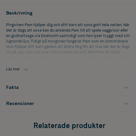
Beskrivning
Pingvinen Pam hjälper dig och ditt barn att sova gott hela natten. När
det är dags att sova kan du använda Pam till att spela vaggvisor eller
en godnattsaga via bluetooth samtidigt som hon lyser tryggt med sitt
lugnande ljus. Tidigt på morgonen fungerar Pam som en sömntränare
som hjälper ditt barn genom att ändra färg för att visa när det är dags
att gå upp (eller om man måste vänta lite till). Med Pam får både
föräldrar och barn den extrasömnen som de så desperat längtar efter.
Pam erbjuder 5 olika färger på nattljuset, välj mellan rosa, vit, blå, röd
Läs mer
och multifärgad. Nattlampan kan lysa hela natten eller stängas av
automatiskt efter 60 minuter. Den trådlösa högtalaren ger dig
möjlighet att spela upp en oändlig variation av sånger och
Fakta
berättelser för alla åldrar.
Sömntränare:
Recensioner
Färgen på lampan signalerar till ditt barn när det är OK att gå upp.
Orange betyder att det är 30 minuter kvar. Grönt ljus betyder att nu
är det OK att gå upp. Tiden för när barnet får gå upp ställer du själv in.
Relaterade produkter
Trådlös högtalare:
Spela obegränsat med musik och sagor via den trådlösa högtalaren