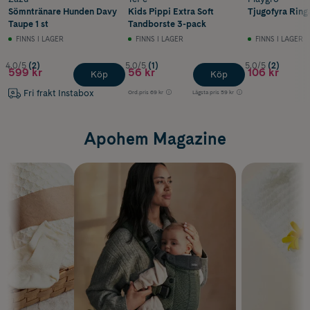
Sömntränare Hunden Davy
Kids Pippi Extra Soft
Tjugofyra Ring
Taupe 1 st
Tandborste 3-pack
FINNS I LAGER
FINNS I LAGER
FINNS I LAGER
4.0/5
(2)
5.0/5
(1)
5.0/5
(2)
599 kr
56 kr
106 kr
Köp
Köp
Fri frakt Instabox
Ord.pris
69 kr
Lägsta pris
59 kr
Apohem Magazine