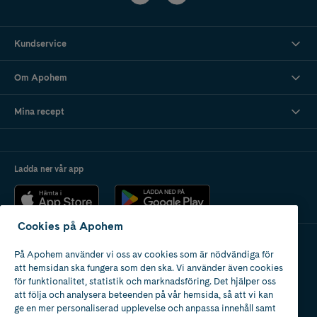
Kundservice
Om Apohem
Mina recept
Ladda ner vår app
Cookies på Apohem
På Apohem använder vi oss av cookies som är nödvändiga för
Apotek med tillstånd
att hemsidan ska fungera som den ska. Vi använder även cookies
av Läkemedelsverket
för funktionalitet, statistik och marknadsföring. Det hjälper oss
att följa och analysera beteenden på vår hemsida, så att vi kan
ge en mer personaliserad upplevelse och anpassa innehåll samt