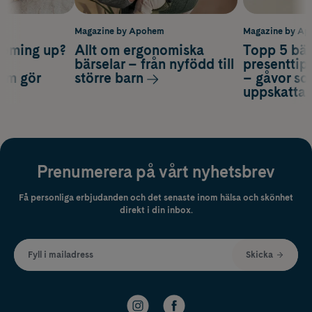
m
Magazine by Apohem
Magazine by A
coming up?
Allt om ergonomiska
Topp 5 bäs
a
bärselar – från nyfödd till
presenttips
som gör
större barn
– gåvor so
uppskatta
Prenumerera på vårt nyhetsbrev
Få personliga erbjudanden och det senaste inom hälsa och skönhet
direkt i din inbox.
Fyll i mailadress
Skicka