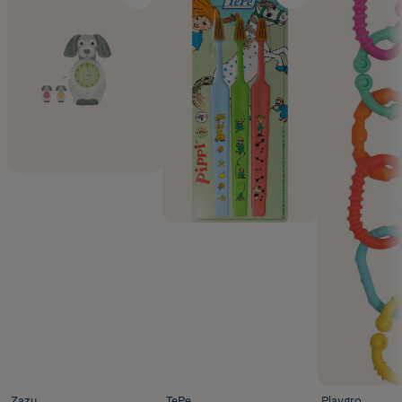
Zazu
TePe
Playgro