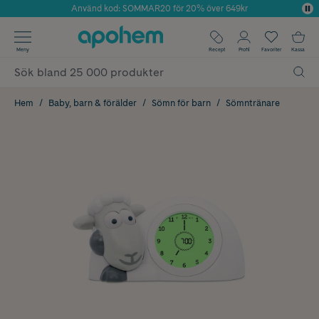
Använd kod: SOMMAR20 för 20% över 649kr
Årets Butik 2025 inom Skönhet
✓ Fri frakt
Meny
Recept
Profil
Favoriter
Kassa
✓ Rådgivning från farmaceuter & hudterapeuter
✓ Poäng på alla köp*
Hem
Baby, barn & förälder
Sömn för barn
Sömntränare