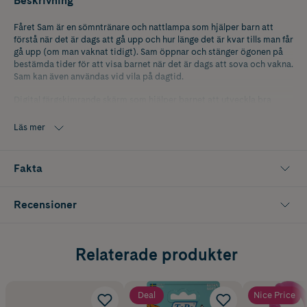
Beskrivning
Fåret Sam är en sömntränare och nattlampa som hjälper barn att
förstå när det är dags att gå upp och hur länge det är kvar tills man får
gå upp (om man vaknat tidigt). Sam öppnar och stänger ögonen på
bestämda tider för att visa barnet när det är dags att sova och vakna.
Sam kan även användas vid vila på dagtid.
Digital färgskimrande skärm som hjälper barnet att utveckla bra
sömnrutiner:
- röd display = dags att sova
Läs mer
- orange display = en halvtimme kvar tills det ringer
- grön display = dags att stiga upp!
Fakta
Välj mellan tre olika alarmljud eller inget ljud alls vid väckning
Timer för nattlampan, 5 - 30 minuters intervaller.
USB-kabel ingår
Recensioner
Relaterade produkter
Deal
Nice Price