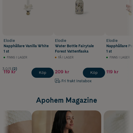
Elodie
Elodie
Elodie
Napphållare Vanilla White
Water Bottle Fairytale
Napphållare P
1 st
Forest Vattenflaska
1 st
FINNS I LAGER
FÅ I LAGER
FINNS I LAGER
3.0/5
(2)
119 kr
209 kr
119 kr
Köp
Köp
Fri frakt Instabox
Apohem Magazine