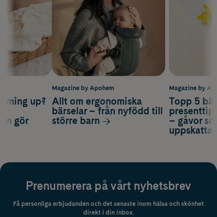
m
Magazine by Apohem
Magazine by A
coming up?
Allt om ergonomiska
Topp 5 bäs
a
bärselar – från nyfödd till
presenttips
som gör
större barn
– gåvor so
uppskatta
Prenumerera på vårt nyhetsbrev
Få personliga erbjudanden och det senaste inom hälsa och skönhet
direkt i din inbox.