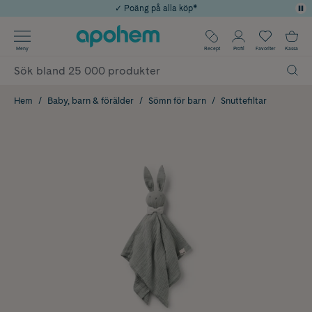
✓ Poäng på alla köp*
✓ Rådgivning från farmaceuter & hudterapeuter
Använd kod: SOMMAR20 för 20% över 649kr
Årets Butik 2025 inom Skönhet
✓ Fri frakt
Meny
Recept
Profil
Favoriter
Kassa
Hem
Baby, barn & förälder
Sömn för barn
Snuttefiltar