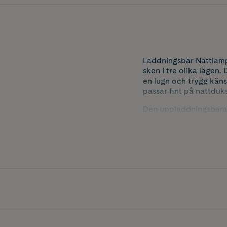
Laddningsbar Nattlamp
sken i tre olika lägen
en lugn och trygg käns
passar fint på nattduk
Den uppladdningsbara f
vara beroende av att s
kvällsrutiner, sagostun
Innehåller 1 st nattlam