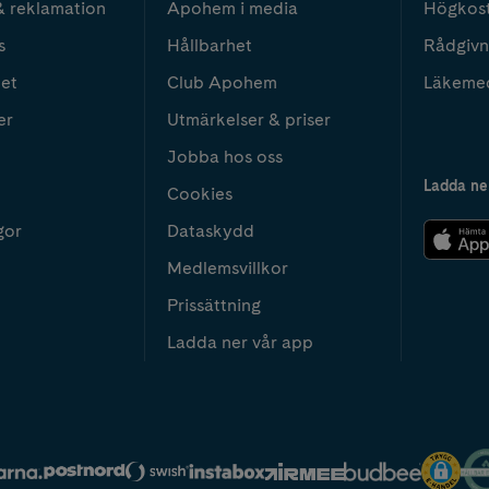
& reklamation
Apohem i media
Högkos
s
Hållbarhet
Rådgivn
het
Club Apohem
Läkeme
er
Utmärkelser & priser
Jobba hos oss
Ladda ne
Cookies
gor
Dataskydd
Medlemsvillkor
Prissättning
Ladda ner vår app