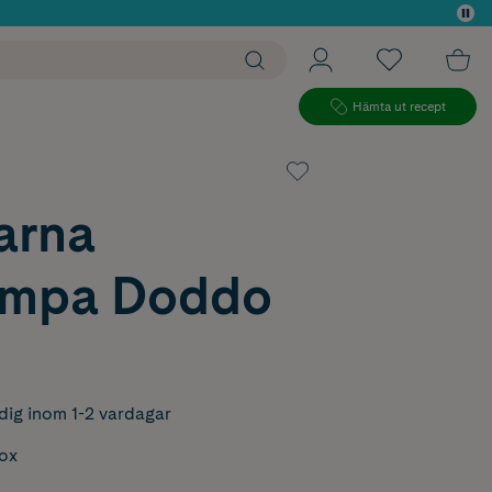
 köp*
Hämta ut recept
arna
ampa Doddo
dig inom 1-2 vardagar
box