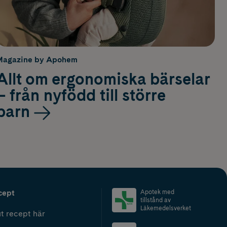
Magazine by Apohem
Allt om ergonomiska bärselar
– från nyfödd till större
barn
cept
Apotek med
tillstånd av
Läkemedelsverket
t recept här