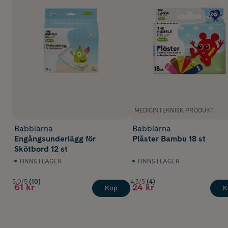
MEDICINTEKNISK PRODUKT
Babblarna
Babblarna
Engångsunderlägg för
Plåster Bambu 18 st
Skötbord 12 st
FINNS I LAGER
FINNS I LAGER
5.0/5
(10)
4.3/5
(4)
61 kr
24 kr
Köp
K