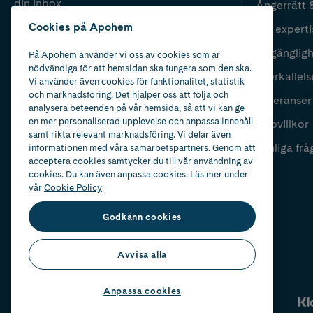
din inbox.
Ångerrätt 
Cookies på Apohem
Vår experti
Fyll i mailadress
Skicka
Tillgänglig
På Apohem använder vi oss av cookies som är
nödvändiga för att hemsidan ska fungera som den ska.
Återkallels
Vi använder även cookies för funktionalitet, statistik
och marknadsföring. Det hjälper oss att följa och
Leveranser
analysera beteenden på vår hemsida, så att vi kan ge
en mer personaliserad upplevelse och anpassa innehåll
Köpvillkor
samt rikta relevant marknadsföring. Vi delar även
Vanliga frå
informationen med våra samarbetspartners. Genom att
acceptera cookies samtycker du till vår användning av
cookies. Du kan även anpassa cookies. Läs mer under
vår
Cookie Policy
Godkänn cookies
Avvisa alla
Anpassa cookies