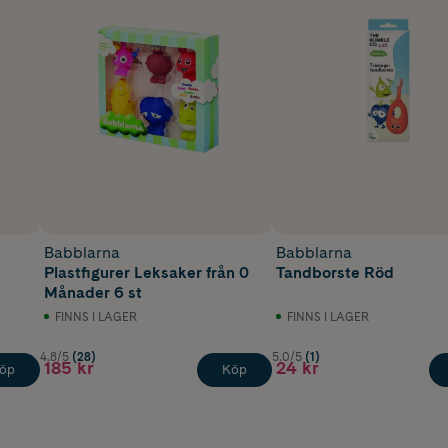
Babblarna
Babblarna
Plastfigurer Leksaker från 0
Tandborste Röd
Månader 6 st
FINNS I LAGER
FINNS I LAGER
4.8/5
(28)
5.0/5
(1)
185 kr
24 kr
öp
Köp