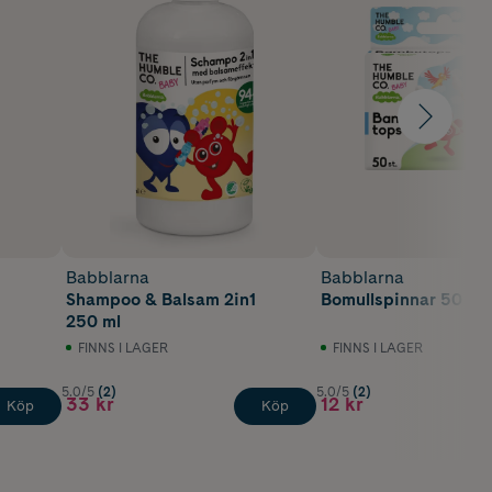
Babblarna
Babblarna
Shampoo & Balsam 2in1
Bomullspinnar 50 st
250 ml
FINNS I LAGER
FINNS I LAGER
5.0/5
(2)
5.0/5
(2)
33 kr
12 kr
Köp
Köp