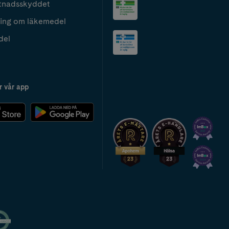
tnadsskyddet
ing om läkemedel
del
r vår app
2024