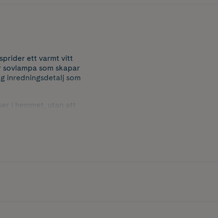
rider ett varmt vitt
er sovlampa som skapar
ig inredningsdetalj som
ser i hemmet, utan att
sning som passar vid
år.