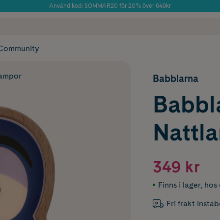
Använd kod: SOMMAR20 för 20% över 649kr
Årets Butik 2025 inom Skönhet
 frakt
✓ Rådgivning från farmaceuter & hudterapeuter
✓ Poäng på alla
Community
lampor
Babblarna
Babbl
Nattl
349 kr
Finns i lager
,
hos 
Fri frakt Insta