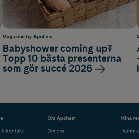
Magazine by Apohem
Babyshower coming up?
Topp 10 bästa presenterna
som gör succé 2026
ce
Om Apohem
Mina re
 & kontakt
Om oss
Hämta u