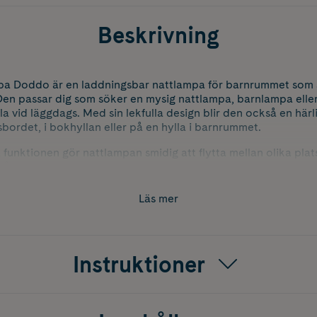
Beskrivning
a Doddo är en laddningsbar nattlampa för barnrummet som sp
. Den passar dig som söker en mysig nattlampa, barnlampa ell
la vid läggdags. Med sin lekfulla design blir den också en härl
sbordet, i bokhyllan eller på en hylla i barnrummet.
unktionen gör nattlampan smidig att flytta mellan olika plat
tå inkopplad hela tiden. Det varmvita ljuset ger en mjuk bely
d och när barnet ska komma till ro inför natten. Laddsladd ing
Läs mer
pa.
Instruktioner