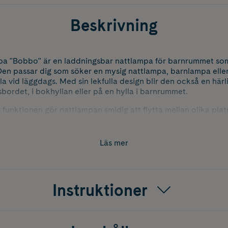
Beskrivning
a "Bobbo" är en laddningsbar nattlampa för barnrummet som s
. Den passar dig som söker en mysig nattlampa, barnlampa ell
la vid läggdags. Med sin lekfulla design blir den också en härl
sbordet, i bokhyllan eller på en hylla i barnrummet.
unktionen gör nattlampan smidig att flytta mellan olika plat
tå inkopplad hela tiden. Det varmvita ljuset ger en mjuk bely
d och när barnet ska komma till ro inför natten. Laddsladd ing
Läs mer
pa.
Instruktioner