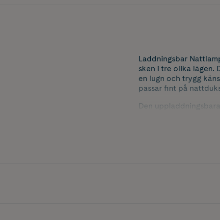
Laddningsbar Nattlamp
sken i tre olika lägen
en lugn och trygg käns
passar fint på nattduk
Den uppladdningsbara f
vara beroende av att s
kvällsrutiner, sagostun
Innehåller 1 st nattlam