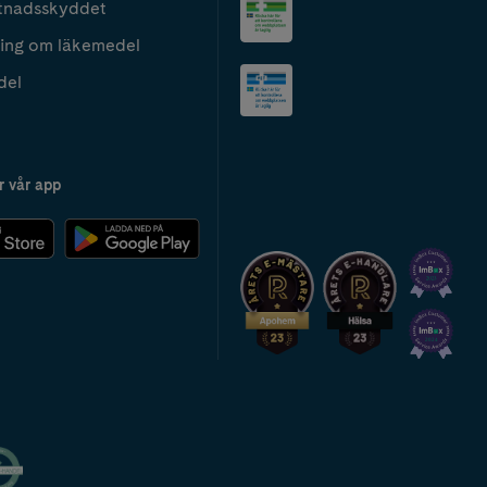
tnadsskyddet
ing om läkemedel
del
r vår app
2024