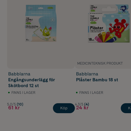
MEDICINTEKNISK PRODUKT
Babblarna
Babblarna
Engångsunderlägg för
Plåster Bambu 18 st
Skötbord 12 st
FINNS I LAGER
FINNS I LAGER
5.0/5
(10)
4.3/5
(4)
61 kr
24 kr
Köp
K