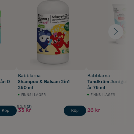
Babblarna
Babblarna
rån 0
Shampoo & Balsam 2in1
Tandkräm Jordgubb 
250 ml
år 75 ml
FINNS I LAGER
FINNS I LAGER
5.0/5
(2)
33 kr
26 kr
Köp
Köp