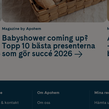
Magazine by Apohem
Babyshower coming up?
Topp 10 bästa presenterna
som gör succé 2026
ce
Om Apohem
Mina re
 & kontakt
Om oss
Hämta u