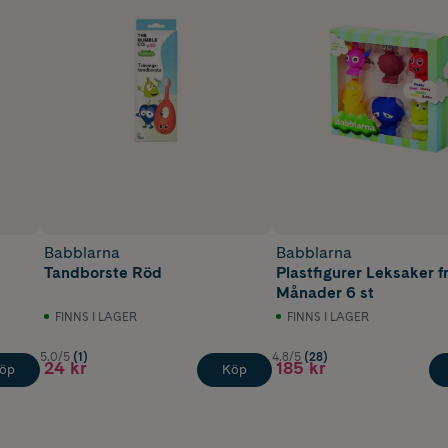
Babblarna
Babblarna
Tandborste Röd
Plastfigurer Leksaker f
Månader 6 st
FINNS I LAGER
FINNS I LAGER
5.0/5
(1)
4.8/5
(28)
24 kr
185 kr
öp
Köp