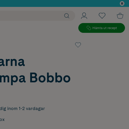
 köp*
Hämta ut recept
arna
ampa Bobbo
dig inom 1-2 vardagar
box