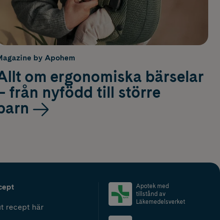
Magazine by Apohem
Allt om ergonomiska bärselar
– från nyfödd till större
barn
cept
Apotek med
tillstånd av
Läkemedelsverket
t recept här