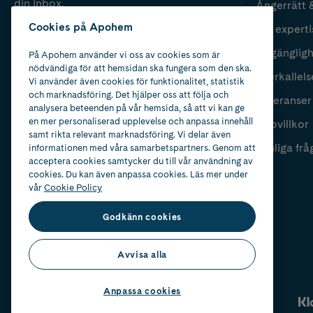
din inbox.
Ångerrätt 
Cookies på Apohem
Vår experti
Fyll i mailadress
Skicka
Tillgänglig
På Apohem använder vi oss av cookies som är
nödvändiga för att hemsidan ska fungera som den ska.
Återkallels
Vi använder även cookies för funktionalitet, statistik
och marknadsföring. Det hjälper oss att följa och
Leveranser
analysera beteenden på vår hemsida, så att vi kan ge
en mer personaliserad upplevelse och anpassa innehåll
Köpvillkor
samt rikta relevant marknadsföring. Vi delar även
Vanliga frå
informationen med våra samarbetspartners. Genom att
acceptera cookies samtycker du till vår användning av
cookies. Du kan även anpassa cookies. Läs mer under
vår
Cookie Policy
Godkänn cookies
Avvisa alla
Anpassa cookies