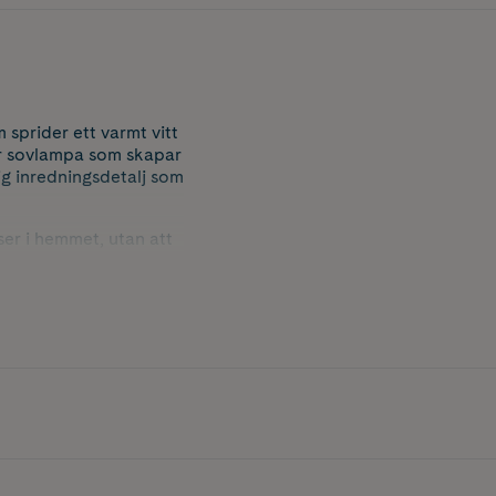
prider ett varmt vitt
er sovlampa som skapar
ig inredningsdetalj som
ser i hemmet, utan att
sning som passar vid
år.