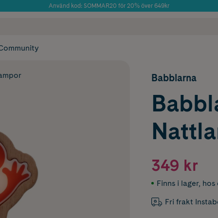
Använd kod: SOMMAR20 för 20% över 649kr
Årets Butik 2025 inom Skönhet
 frakt
✓ Rådgivning från farmaceuter & hudterapeuter
✓ Poäng på alla
Community
lampor
Babblarna
Babbl
Nattl
349 kr
Finns i lager
,
hos 
Fri frakt Insta