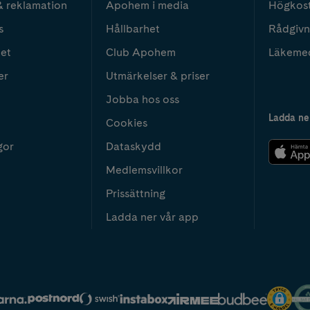
& reklamation
Apohem i media
Högkos
s
Hållbarhet
Rådgivn
het
Club Apohem
Läkeme
er
Utmärkelser & priser
Jobba hos oss
Ladda ne
Cookies
gor
Dataskydd
Medlemsvillkor
Prissättning
Ladda ner vår app