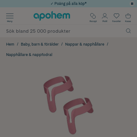
✓ Poäng på alla köp*
✓ Rådgivning från farmaceuter & hudterapeuter
Använd kod: SOMMAR20 för 20% över 649kr
Årets Butik 2025 inom Skönhet
✓ Fri frakt
Meny
Recept
Profil
Favoriter
Kassa
Hem
Baby, barn & förälder
Nappar & napphållare
Napphållare & nappfodral