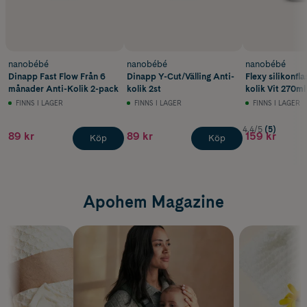
nanobébé
nanobébé
nanobébé
Dinapp Fast Flow Från 6
Dinapp Y-Cut/Välling Anti-
Flexy silikonfla
månader Anti-Kolik 2-pack
kolik 2st
kolik Vit 270ml
FINNS I LAGER
FINNS I LAGER
FINNS I LAGER
4.4/5
(5)
89 kr
89 kr
159 kr
Köp
Köp
Apohem Magazine