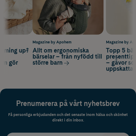
m
Magazine by Apohem
Magazine by A
coming up?
Allt om ergonomiska
Topp 5 bäs
a
bärselar – från nyfödd till
presenttips
som gör
större barn
– gåvor so
uppskatta
Prenumerera på vårt nyhetsbrev
Få personliga erbjudanden och det senaste inom hälsa och skönhet
direkt i din inbox.