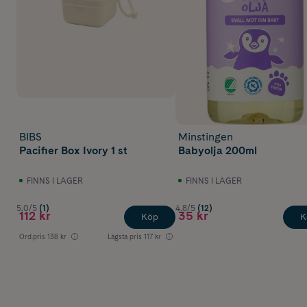
BIBS
Minstingen
Pacifier Box Ivory 1 st
Babyolja 200ml
FINNS I LAGER
FINNS I LAGER
5.0/5
(1)
4.8/5
(12)
112 kr
35 kr
Köp
K
Ord.pris
138 kr
Lägsta pris
117 kr