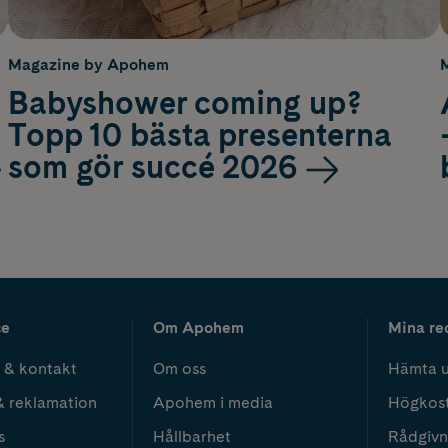
Magazine by Apohem
Babyshower coming up?
Topp 10 bästa presenterna
som gör succé 2026
ce
Om Apohem
Mina re
 & kontakt
Om oss
Hämta u
& reklamation
Apohem i media
Högkos
s
Hållbarhet
Rådgivn