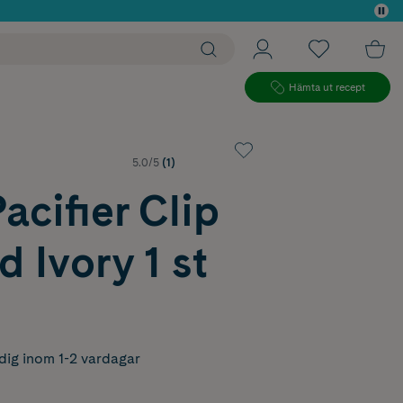
 köp*
Hämta ut recept
5.0/5
(1)
acifier Clip
d Ivory 1 st
dig inom 1-2 vardagar