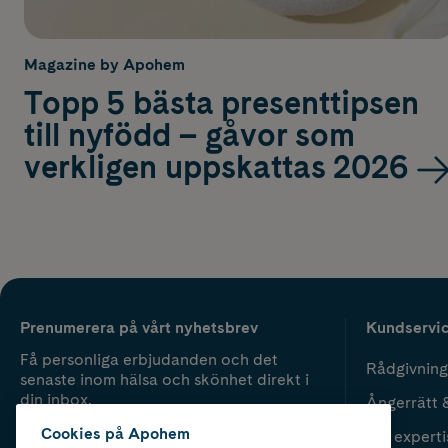
Magazine by Apohem
Topp 5 bästa presenttipsen
till nyfödd – gåvor som
verkligen uppskattas 2026
Prenumerera på vårt nyhetsbrev
Kundservi
Få personliga erbjudanden och det
Rådgivning
senaste inom hälsa och skönhet direkt i
din inbox.
Ångerrätt 
Cookies på Apohem
Vår experti