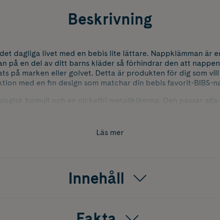
Beskrivning
t dagliga livet med en bebis lite lättare. Nappklämman är e
n på en del av ditt barns kläder så förhindrar den att nappen
ats på marken eller golvet. Detta är produkten för dig som vi
tion med en fin design som matchar din bebis favorit-BIBS-n
logisk bomull och en nickelfri metallklämma. Den passar all
specifika regler och standarder. Uppfyller Europastandard EN 
Läs mer
Innehåll
Fakta