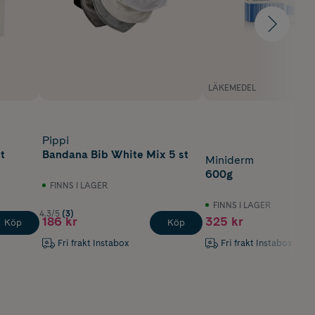
LÄKEMEDEL
Pippi
t
Bandana Bib White Mix 5 st
Miniderm
600g
FINNS I LAGER
FINNS I LAGER
4.3/5
(3)
186 kr
325 kr
Köp
Köp
Fri frakt Instabox
Fri frakt Instabox