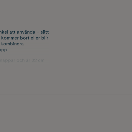
nkel att använda – sätt
 kommer bort eller blir
ll kombinera
app.
a nappar och är 22 cm
12586+A1:2011.