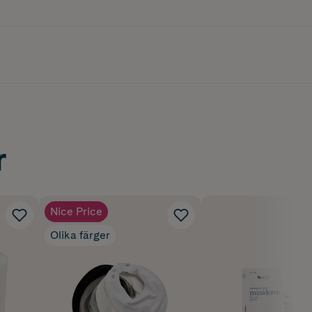
r
Nice Price
Olika färger