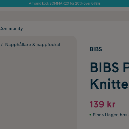
Använd kod: SOMMAR20 för 20% över 649kr
Årets Butik 2025 inom Skönhet
 frakt
✓ Rådgivning från farmaceuter & hudterapeuter
✓ Poäng på alla
Community
Napphållare & nappfodral
BIBS
BIBS P
Knitte
139 kr
Finns i lager
,
hos 