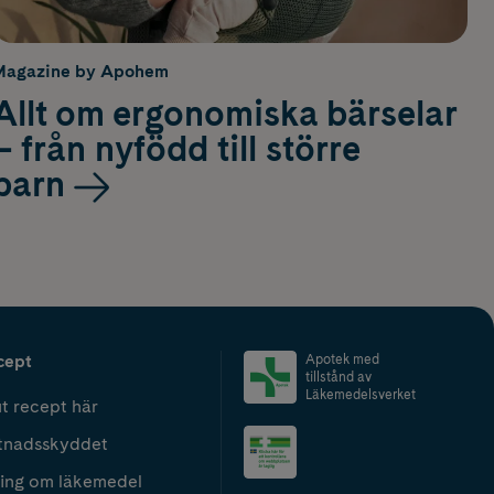
Magazine by Apohem
Allt om ergonomiska bärselar
– från nyfödd till större
barn
cept
Apotek med
tillstånd av
Läkemedelsverket
t recept här
tnadsskyddet
ing om läkemedel