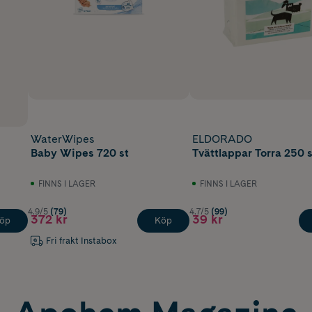
WaterWipes
ELDORADO
Baby Wipes 720 st
Tvättlappar Torra 250 s
FINNS I LAGER
FINNS I LAGER
4.9/5
(79)
4.7/5
(99)
372 kr
39 kr
öp
Köp
Fri frakt Instabox