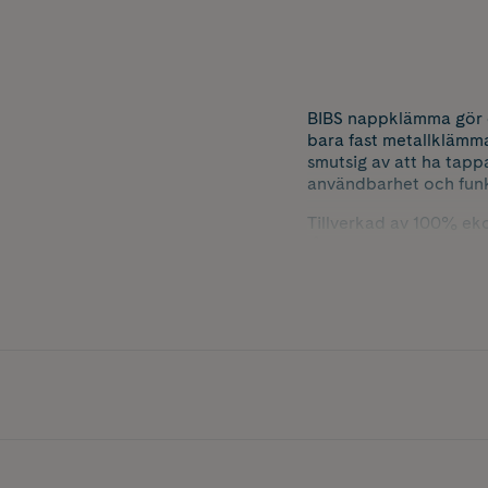
BIBS nappklämma gör de
bara fast metallklämma
smutsig av att ha tapp
användbarhet och funk
Tillverkad av 100% eko
lång för att uppfylla 