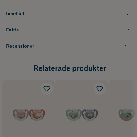
accepterar. Skölden har mjuka lufthål som ger god luftcirkulation och
hjälper till att hålla huden runt munnen torr och behaglig.
Innehåll
Napparna levereras i en praktisk och mikrovågssäker box som
fungerar både som förvaring och nappsterilisator, vilket gör
Fakta
rengöringen enkel och hygienisk även när du är på språng. Tillverkad i
Tyskland, fri från BPA och uppfyller gällande säkerhetsstandard.
Recensioner
Av säkerhets och hygienskäl bör nappen bytas ut efter 1 till 2
månaders användning.
Innehåller 2 st nappar
Relaterade produkter