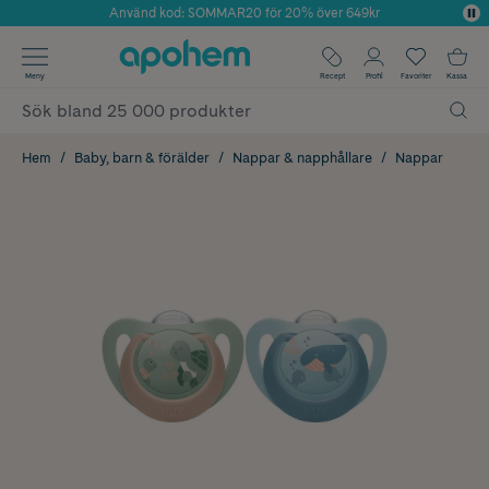
Använd kod: SOMMAR20 för 20% över 649kr
Årets Butik 2025 inom Skönhet
✓ Fri frakt
Meny
Recept
Profil
Favoriter
Kassa
✓ Rådgivning från farmaceuter & hudterapeuter
✓ Poäng på alla köp*
Hem
Baby, barn & förälder
Nappar & napphållare
Nappar