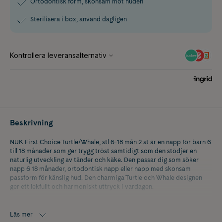
Ortodontisk form, skonsam mot huden
Sterilisera i box, använd dagligen
Beskrivning
NUK First Choice Turtle/Whale, stl 6-18 mån 2 st är en napp för barn 6
till 18 månader som ger trygg tröst samtidigt som den stödjer en
naturlig utveckling av tänder och käke. Den passar dig som söker
napp 6 18 månader, ortodontisk napp eller napp med skonsam
passform för känslig hud. Den charmiga Turtle och Whale designen
ger ett lekfullt och harmoniskt uttryck i vardagen.
Den ortodontiska formen är noggrant utvecklad för att minska
trycket på tänder och käke samt bidra till en naturlig munutveckling.
Läs mer
Sugdelens utformning ger en bekväm och trygg känsla som barnet lätt