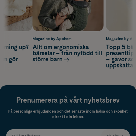
m
Magazine by Apohem
Magazine by A
coming up?
Allt om ergonomiska
Topp 5 bäs
a
bärselar – från nyfödd till
presenttips
som gör
större barn
– gåvor so
uppskatta
Prenumerera på vårt nyhetsbrev
Få personliga erbjudanden och det senaste inom hälsa och skönhet
direkt i din inbox.