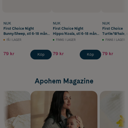
NUK
NUK
NUK
First Choice Night
First Choice Night
First Choice
Bunny/Sheep, stl 6-18 mån
Hippo/Koala, stl 6-18 mån
Turtle/Whale, 
2 st
2 st
2 st
FÅ I LAGER
FINNS I LAGER
FINNS I LAGER
79 kr
79 kr
79 kr
Köp
Köp
Apohem Magazine