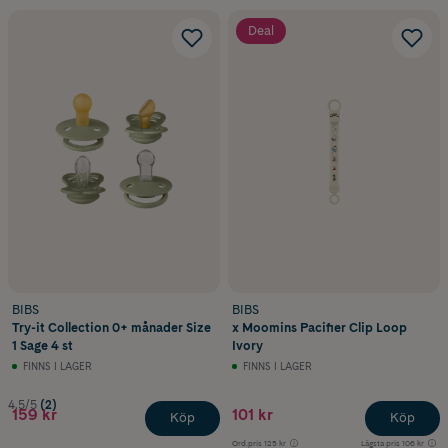
Deal
BIBS
BIBS
Try-it Collection 0+ månader Size
x Moomins Pacifier Clip Loop
1 Sage 4 st
Ivory
FINNS I LAGER
FINNS I LAGER
4.5/5
(2)
159 kr
101 kr
Köp
Köp
Ord.pris
125 kr
Lägsta pris
106 kr