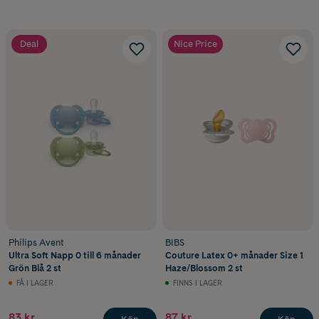
Deal
Nice Price
Philips Avent
BIBS
Ultra Soft Napp 0 till 6 månader
Couture Latex 0+ månader Size 1
Grön Blå 2 st
Haze/Blossom 2 st
FÅ I LAGER
FINNS I LAGER
83 kr
87 kr