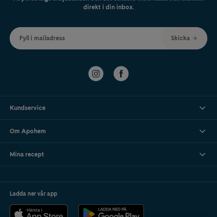
direkt i din inbox.
Anpassa efter ålder
– använd alltid en napp i rätt storlek, t.ex. napp
nyfödd 0–2 månader eller 0–6 månader, för att undvika risk för felaktigt
sug eller obehag.
Fyll i mailadress
Skicka
Kundservice
Om Apohem
Mina recept
Ladda ner vår app