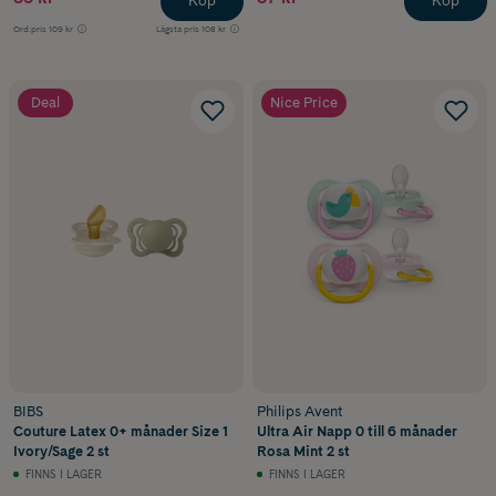
Köp
Köp
Ord.pris
109 kr
Lägsta pris
108 kr
Deal
Nice Price
BIBS
Philips Avent
Couture Latex 0+ månader Size 1
Ultra Air Napp 0 till 6 månader
Ivory/Sage 2 st
Rosa Mint 2 st
FINNS I LAGER
FINNS I LAGER