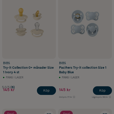
BIBS
BIBS
Try-it Collection 0+ månader Size
Pacifiers Try-it collection Size 1
1 Ivory 4 st
Baby Blue
FINNS I LAGER
FINNS I LAGER
5.0/5
(6)
145 kr
145 kr
Köp
Köp
Ord.pris
171 kr
Lägsta pris
169 kr
Deal
Deal