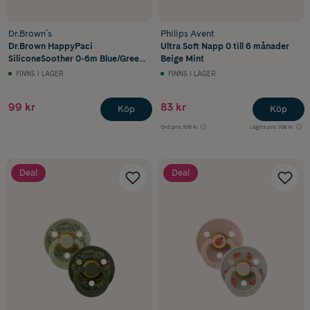
Dr.Brown´s
Philips Avent
Dr.Brown HappyPaci
Ultra Soft Napp 0 till 6 månader
SiliconeSoother 0-6m Blue/Green
Beige Mint
2st
FINNS I LAGER
FINNS I LAGER
99 kr
83 kr
Köp
Köp
Ord.pris
109 kr
Lägsta pris
108 kr
Deal
Deal