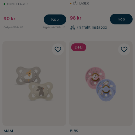
FÅ I LAGER
FINNS I LAGER
98 kr
90 kr
Köp
Köp
Fri frakt Instabox
Ord.pris
119 kr
Lägsta pris
118 kr
Deal
MAM
BIBS