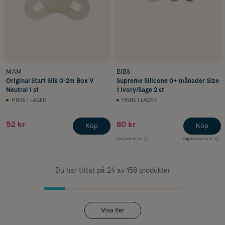
MAM
BIBS
Original Start Silk 0-2m Box V
Supreme Silicone 0+ månader Size
Neutral 1 st
1 Ivory/Sage 2 st
FINNS I LAGER
FINNS I LAGER
52 kr
80 kr
Köp
Köp
Ord.pris
99 kr
Lägsta pris
84 kr
Du har tittat på 24 av 158 produkter
Visa fler