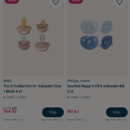
BIBS
Philips Avent
Try-it Collection 0+ månader Size
Soothie Napp 0 till 6 månader Blå
1 Blush 4 st
2 st
FINNS I LAGER
FINNS I LAGER
4.0/5
(2)
144 kr
90 kr
Köp
Köp
Ord.pris
169 kr
Lägsta pris
167 kr
Ord.pris
119 kr
Lägsta pris
118 kr