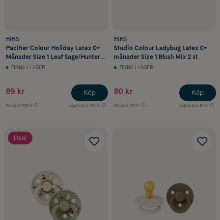
BIBS
BIBS
Pacifier Colour Holiday Latex 0+
Studio Colour Ladybug Latex 0+
Månader Size 1 Leaf Sage/Hunter
månader Size 1 Blush Mix 2 st
Green 2 st
FINNS I LAGER
FINNS I LAGER
89 kr
80 kr
Köp
Köp
Ord.pris
105 kr
Lägsta pris
104 kr
Ord.pris
101 kr
Lägsta pris
81 kr
Deal