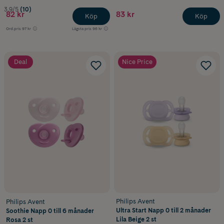
3.9/5
(10)
82 kr
83 kr
Köp
Köp
Ord.pris
97 kr
Lägsta pris
96 kr
Deal
Nice Price
Philips Avent
Philips Avent
Ultra Start Napp 0 till 2 månader
Soothie Napp 0 till 6 månader
Lila Beige 2 st
Rosa 2 st