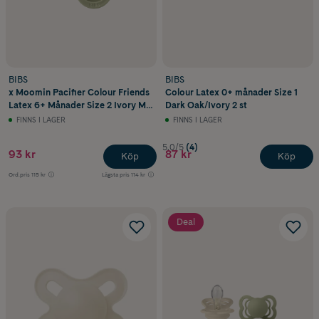
BIBS
BIBS
x Moomin Pacifier Colour Friends
Colour Latex 0+ månader Size 1
Latex 6+ Månader Size 2 Ivory Mix
Dark Oak/Ivory 2 st
2 st
FINNS I LAGER
FINNS I LAGER
5.0/5
(4)
93 kr
87 kr
Köp
Köp
Ord.pris
115 kr
Lägsta pris
114 kr
Deal