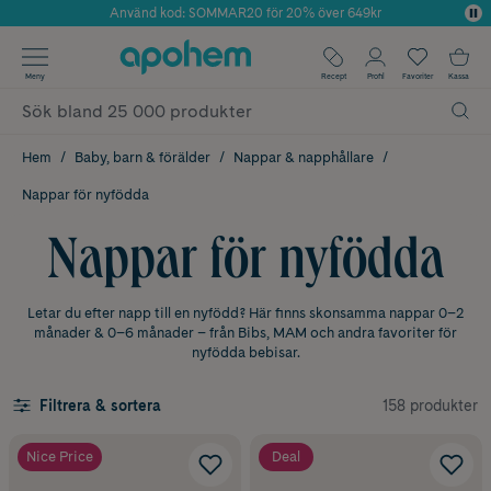
Använd kod: SOMMAR20 för 20% över 649kr
Årets Butik 2025 inom Skönhet
✓ Fri frakt
Meny
Recept
Profil
Favoriter
Kassa
✓ Rådgivning från farmaceuter & hudterapeuter
✓ Poäng på alla köp*
Hem
Baby, barn & förälder
Nappar & napphållare
Nappar för nyfödda
Nappar för nyfödda
Letar du efter napp till en nyfödd? Här finns skonsamma nappar 0–2
månader & 0–6 månader – från Bibs, MAM och andra favoriter för
nyfödda bebisar.
158 produkter
Filtrera & sortera
Nice Price
Deal