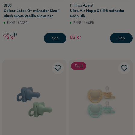
BIBS
Philips Avent
Colour Latex 0+ månader Size 1
Ultra Air Napp 0 till 6 månader
Blush Glow/Vanilla Glow 2 st
Grön Blå
FINNS I LAGER
FINNS I LAGER
5.0/5
(1)
75 kr
83 kr
Köp
Köp
Deal