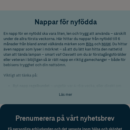
Nappar för nyfödda
En napp för en nyfödd ska vara liten, len och trygg att använda – särskilt
under de allra första veckorna. Här hittar du nappar från nyfödd till 6
månader från bland annat välkända märken som
Bibs
och
MAM
. Du hittar
även nappar som lyser i mörkret – så att du lätt kan hitta den nattetid
utan att tända lampan – smart va? Oavsett om du är förstagångsförälder
eller veteran i blöjligan så är rätt napp en riktig gamechanger – både för
bebisens trygghet och din nattsömn.
Viktigt att tänka på:
Byt napp regelbundet
– ungefär var 4–6:e vecka, eller direkt om
den ser sliten eller skadad ut.
Läs mer
Koka eller sterilisera
nappen innan första användning och därefter
regelbundet för att hålla den hygienisk.
Prenumerera på vårt nyhetsbrev
Kontrollera nappen varje dag
– dra i sugdelen och inspektera den
noggrant så att den inte är trasig.
Få personliga erbjudanden och det senaste inom hälsa och skönhet