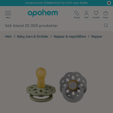
Använd kod: SOMMAR20 för 20% över 649kr
Årets Butik 2025 inom Skönhet
✓ Fri frakt
Meny
Recept
Profil
Favoriter
Kassa
✓ Rådgivning från farmaceuter & hudterapeuter
✓ Poäng på alla köp*
Hem
Baby, barn & förälder
Nappar & napphållare
Nappar