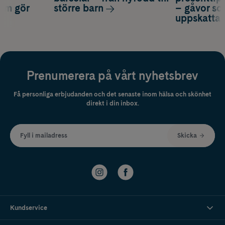
som gör
större barn
– gåvor so
uppskatta
Prenumerera på vårt nyhetsbrev
Få personliga erbjudanden och det senaste inom hälsa och skönhet
direkt i din inbox.
Fyll i mailadress
Skicka
Kundservice