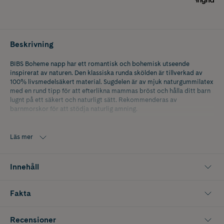
Beskrivning
BIBS Boheme napp har ett romantisk och bohemisk utseende
inspirerat av naturen. Den klassiska runda skölden är tillverkad av
100% livsmedelsäkert material. Sugdelen är av mjuk naturgummilatex
med en rund tipp för att efterlikna mammas bröst och hålla ditt barn
lugnt på ett säkert och naturligt sätt. Rekommenderas av
barnmorskor för att stödja naturlig amning.
Size 2 rekommenderas till barn 6+ månader.
Läs mer
Innehåll
Fakta
Recensioner