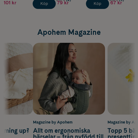
101 kr
79 kr
67 kr
Köp
Köp
Apohem Magazine
m
Magazine by Apohem
Magazine by A
coming up?
Allt om ergonomiska
Topp 5 bäs
a
bärselar – från nyfödd till
presenttips