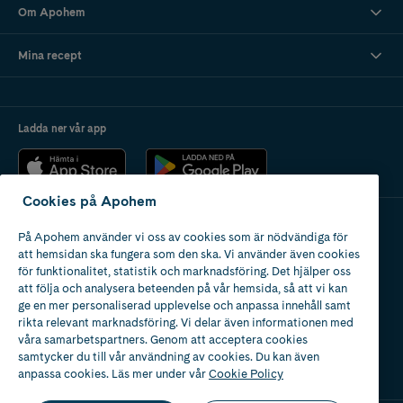
Om Apohem
Mina recept
Ladda ner vår app
Cookies på Apohem
På Apohem använder vi oss av cookies som är nödvändiga för
Apotek med tillstånd
att hemsidan ska fungera som den ska. Vi använder även cookies
av Läkemedelsverket
för funktionalitet, statistik och marknadsföring. Det hjälper oss
att följa och analysera beteenden på vår hemsida, så att vi kan
ge en mer personaliserad upplevelse och anpassa innehåll samt
rikta relevant marknadsföring. Vi delar även informationen med
våra samarbetspartners. Genom att acceptera cookies
samtycker du till vår användning av cookies. Du kan även
2024
anpassa cookies. Läs mer under vår
Cookie Policy