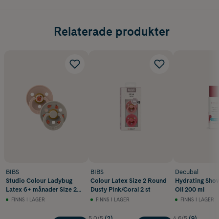
Relaterade produkter
BIBS
BIBS
Decubal
Studio Colour Ladybug
Colour Latex Size 2 Round
Hydrating Show
Latex 6+ månader Size 2
Dusty Pink/Coral 2 st
Oil 200 ml
Blush Mix 2 st
FINNS I LAGER
FINNS I LAGER
FINNS I LAGER
5.0/5
(2)
4.6/5
(9)