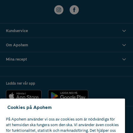
Kundservice
Om Apohem
Mina recept
Ladda ner vår app
Cookies på Apohem
På Apohem använder vi oss av cookies som är nödvändiga för
Apotek med tillstånd
att hemsidan ska fungera som den ska. Vi använder även cookies
av Läkemedelsverket
för funktionalitet, statistik och marknadsföring. Det hjälper oss