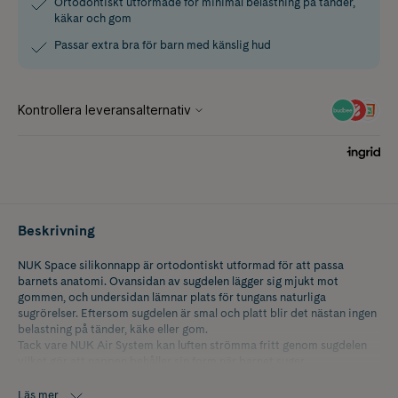
Ortodontiskt utformade för minimal belastning på tänder,
käkar och gom
Passar extra bra för barn med känslig hud
Beskrivning
NUK Space silikonnapp är ortodontiskt utformad för att passa
barnets anatomi. Ovansidan av sugdelen lägger sig mjukt mot
gommen, och undersidan lämnar plats för tungans naturliga
sugrörelser. Eftersom sugdelen är smal och platt blir det nästan ingen
belastning på tänder, käke eller gom.
Tack vare NUK Air System kan luften strömma fritt genom sugdelen
vilket gör att nappen behåller sin form när barnet suger.
Skölden på nappen är formad som ett hjärta och passar därför
Läs mer