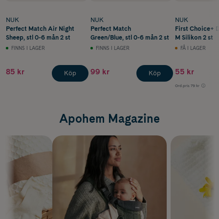
NUK
NUK
NUK
Perfect Match Air Night
Perfect Match
First Choice+ 
Sheep, stl 0-6 mån 2 st
Green/Blue, stl 0-6 mån 2 st
M Silikon 2 st
FINNS I LAGER
FINNS I LAGER
FÅ I LAGER
85 kr
99 kr
55 kr
Köp
Köp
Ord.pris
79 kr
Apohem Magazine