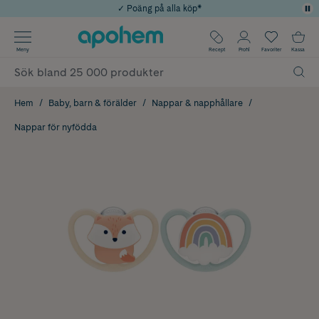
✓ Poäng på alla köp*
✓ Rådgivning från farmaceuter & hudterapeuter
Använd kod: SOMMAR20 för 20% över 649kr
Årets Butik 2025 inom Skönhet
✓ Fri frakt
Meny
Recept
Profil
Favoriter
Kassa
Hem
Baby, barn & förälder
Nappar & napphållare
Nappar för nyfödda