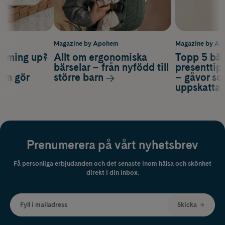
m
Magazine by Apohem
Magazine by A
coming up?
Allt om ergonomiska
Topp 5 bäs
a
bärselar – från nyfödd till
presenttips
som gör
större barn
– gåvor so
uppskatta
Prenumerera på vårt nyhetsbrev
Få personliga erbjudanden och det senaste inom hälsa och skönhet
direkt i din inbox.
Fyll i mailadress
Skicka