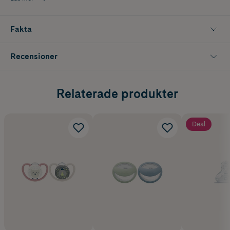
perfekt under barnets näsa. Tack vare sin design är nappen extra bra
för barn med känslig hud.
Fakta
Nappen kan snabbt och enkelt rengöras i mikrovågsugn med den
medföljande förvaringsasken.
Recensioner
Relaterade produkter
Deal