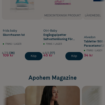
MEDICINTEKNISK PRODUKT
LÄKEMEDEL
frida baby
Otri-Baby
Skorvfixaren 1st
Engångspipetter
Alvedon
Saltvattenlösning För
Tabletter 500 
Spädbarn 18 x 5 ml
FINNS I LAGER
FINNS I LAGER
Paracetamol 20
FINNS I LAGER
4.7/5
(36)
4.6/5
(17)
109 kr
45 kr
34 kr
Köp
Köp
Apohem Magazine