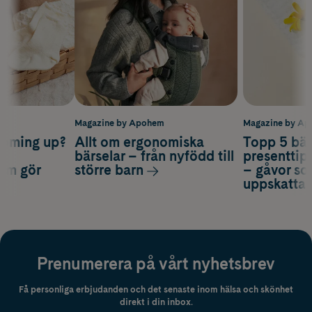
m
Magazine by Apohem
Magazine by A
coming up?
Allt om ergonomiska
Topp 5 bäs
a
bärselar – från nyfödd till
presenttips
som gör
större barn
– gåvor so
uppskatta
Prenumerera på vårt nyhetsbrev
Få personliga erbjudanden och det senaste inom hälsa och skönhet
direkt i din inbox.