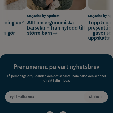
m
Magazine by Apohem
Magazine by A
coming up?
Allt om ergonomiska
Topp 5 bäs
a
bärselar – från nyfödd till
presenttips
som gör
större barn
– gåvor so
uppskatta
Prenumerera på vårt nyhetsbrev
Få personliga erbjudanden och det senaste inom hälsa och skönhet
direkt i din inbox.
Fyll i mailadress
Skicka