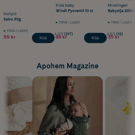
frida baby
Minstingen
Windi Pysventil 10 st
Babyolja 200m
Inotyol
Salva 30g
FINNS I LAGER
FINNS I LAGER
FINNS I LAGER
4.9/5
(217)
4.8/5
(12)
59 kr
88 kr
35 kr
Köp
Köp
Apohem Magazine