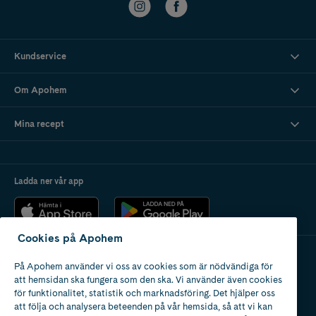
Kundservice
Om Apohem
Mina recept
Ladda ner vår app
Cookies på Apohem
På Apohem använder vi oss av cookies som är nödvändiga för
Apotek med tillstånd
att hemsidan ska fungera som den ska. Vi använder även cookies
av Läkemedelsverket
för funktionalitet, statistik och marknadsföring. Det hjälper oss
att följa och analysera beteenden på vår hemsida, så att vi kan