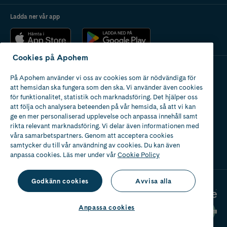
Ladda ner vår app
Cookies på Apohem
På Apohem använder vi oss av cookies som är nödvändiga för
Apotek med tillstånd
att hemsidan ska fungera som den ska. Vi använder även cookies
av Läkemedelsverket
för funktionalitet, statistik och marknadsföring. Det hjälper oss
att följa och analysera beteenden på vår hemsida, så att vi kan
ge en mer personaliserad upplevelse och anpassa innehåll samt
rikta relevant marknadsföring. Vi delar även informationen med
våra samarbetspartners. Genom att acceptera cookies
samtycker du till vår användning av cookies. Du kan även
2024
anpassa cookies. Läs mer under vår
Cookie Policy
Godkänn cookies
Avvisa alla
Anpassa cookies