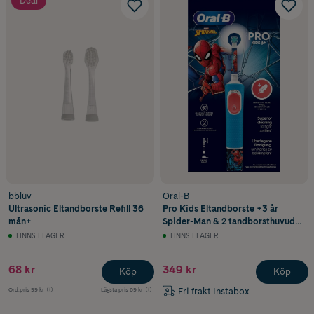
Deal
bblüv
Oral-B
Ultrasonic Eltandborste Refill 36
Pro Kids Eltandborste +3 år
mån+
Spider-Man & 2 tandborsthuvuden
1 st
FINNS I LAGER
FINNS I LAGER
68 kr
349 kr
Köp
Köp
Fri frakt Instabox
Ord.pris
99 kr
Lägsta pris
69 kr