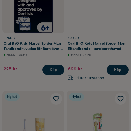
Oral-B
Oral-B
Oral B iO Kids Marvel Spider Man
Oral B iO Kids Marvel Spider Man
Tandborsthuvuden för Barn över 6
Eltandborste 1 tandborsthuvud
år 2 st
FINNS I LAGER
FINNS I LAGER
225 kr
699 kr
Köp
Köp
Fri frakt Instabox
Nyhet
Nyhet