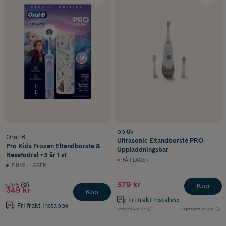
bblüv
Oral-B
Ultrasonic Eltandborste PRO
Pro Kids Frozen Eltandborste &
Uppladdningsbar
Resefodral +3 år 1 st
FÅ I LAGER
FINNS I LAGER
379 kr
5.0/5
(9)
Köp
349 kr
Köp
Fri frakt Instabox
Fri frakt Instabox
Ord.pris
499 kr
Lägsta pris
399 kr