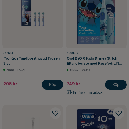
Oral-B
Oral-B
Pro Kids Tandborsthuvud Frozen
Oral B iO 6 Kids Disney Stitch
3 st
Eltandborste med Resefodral 1
tandborsthuvud
FINNS I LAGER
FINNS I LAGER
205 kr
749 kr
Köp
Köp
Fri frakt Instabox