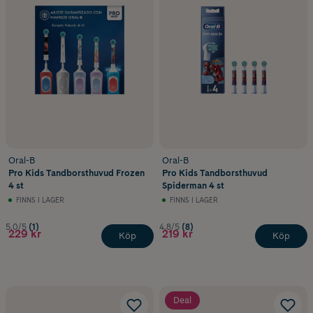
Oral-B
Oral-B
Pro Kids Tandborsthuvud Frozen
Pro Kids Tandborsthuvud
4 st
Spiderman 4 st
FINNS I LAGER
FINNS I LAGER
5.0/5
(1)
4.8/5
(8)
229 kr
219 kr
Köp
Köp
Deal