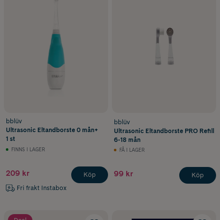
bblüv
bblüv
Ultrasonic Eltandborste 0 mån+
Ultrasonic Eltandborste PRO Refill
1 st
6-18 mån
FINNS I LAGER
FÅ I LAGER
209 kr
99 kr
Köp
Köp
Fri frakt Instabox