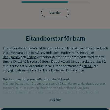
Visa fler
Eltandborstar för barn
Eltandborstar är både effektiva, smarta och lätta att komma åt med, och
visst kan våra barn också använda dem. Både
Oral-B
,
Bblüv
,
Les
Babygators
och
Philips
eltandborstar för barn är försedda med smarta
timers för att hålla reda på tiden. Du vet väl att tänderna ska borstas i 2
minuter för att bli ordentligt rena? Eltandborstarna från
NENO
har
inbyggd belysning för att enklare kunna se i barnets mun.
När kan man börja med eltandborste till barn?
Från att barnet har fått sin första tand så kan du använda eltandborstar
för barn, faktum är att en eltandborste till och med kan göra
tandborstningen lättare eftersom borsthuvudet är litet och gör det
enkelt att komma åt. Eltandborstar tar dessutom, med rätt teknik, bort
Läs mer
mer plack och beläggningar än en vanlig tandborste. Men glöm inte att
föräldrar rekomenderas att hjälpa till med tandborstningen tills dess att