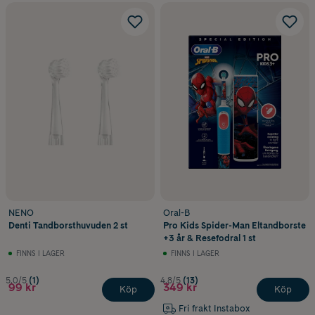
NENO
Oral-B
Denti Tandborsthuvuden 2 st
Pro Kids Spider-Man Eltandborste
+3 år & Resefodral 1 st
FINNS I LAGER
FINNS I LAGER
5.0/5
(1)
4.8/5
(13)
99 kr
349 kr
Köp
Köp
Fri frakt Instabox