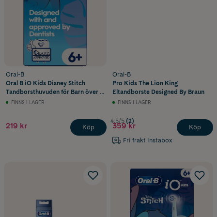
Oral-B
Oral-B
Oral B iO Kids Disney Stitch
Pro Kids The Lion King
Tandborsthuvuden för Barn över 6
Eltandborste Designed By Braun
år 2 st
FINNS I LAGER
FINNS I LAGER
4.5/5
(2)
219 kr
359 kr
Köp
Köp
Fri frakt Instabox