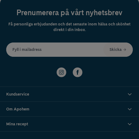
barnet har fyllt 10-12 år.
Prenumerera på vårt nyhetsbrev
En eltandborste innehåller små delar och vissa har därför valt att sätta
en rekommendation från 3 år.
Få personliga erbjudanden och det senaste inom hälsa och skönhet
direkt i din inbox.
Fyll i mailadress
Skicka
Kundservice
Om Apohem
Mina recept