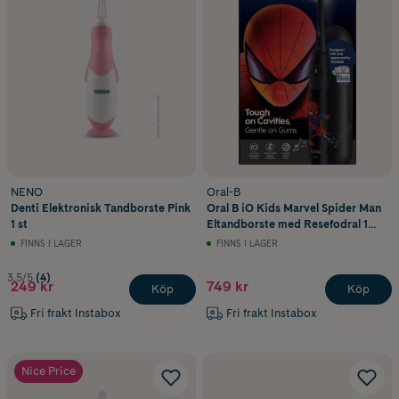
NENO
Oral-B
Denti Elektronisk Tandborste Pink
Oral B iO Kids Marvel Spider Man
1 st
Eltandborste med Resefodral 1
tandborsthuvud
FINNS I LAGER
FINNS I LAGER
3.5/5
(4)
249 kr
749 kr
Köp
Köp
Fri frakt Instabox
Fri frakt Instabox
Nice Price