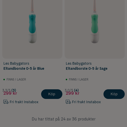
Les Babygators
Les Babygators
Eltandborste 0-5 år Blue
Eltandborste 0-5 år Sage
FINNS I LAGER
FINNS I LAGER
3.3/5
(3)
3.0/5
(4)
299 kr
299 kr
Köp
Köp
Fri frakt Instabox
Fri frakt Instabox
Du har tittat på 24 av 36 produkter