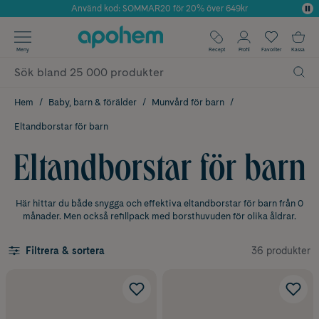
Använd kod: SOMMAR20 för 20% över 649kr
Årets Butik 2025 inom Skönhet
✓ Fri frakt
Meny
Recept
Profil
Favoriter
Kassa
✓ Rådgivning från farmaceuter & hudterapeuter
✓ Poäng på alla köp*
Hem
Baby, barn & förälder
Munvård för barn
Eltandborstar för barn
Eltandborstar för barn
Här hittar du både snygga och effektiva eltandborstar för barn från 0
månader. Men också refillpack med borsthuvuden för olika åldrar.
36 produkter
Filtrera & sortera