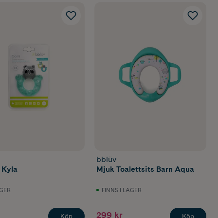
bblüv
 Kyla
Mjuk Toalettsits Barn Aqua
AGER
FINNS I LAGER
299 kr
Köp
Köp