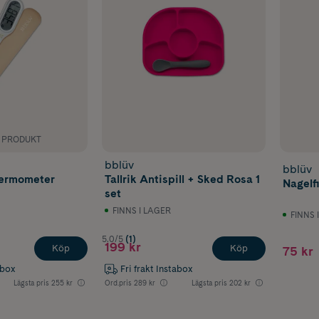
K PRODUKT
bblüv
bblüv
termometer
Tallrik Antispill + Sked Rosa 1
Nagelfi
set
FINNS I LAGER
FINNS 
5.0/5
(1)
199 kr
Köp
Köp
75 kr
abox
Fri frakt Instabox
Lägsta pris
255 kr
Ord.pris
289 kr
Lägsta pris
202 kr