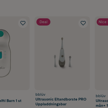
Deal
Nice 
bblüv
bblüv
Ultrasonic Eltandborste PRO
fil Barn 1 st
Ultras
Uppladdningsbar
mån+ 1