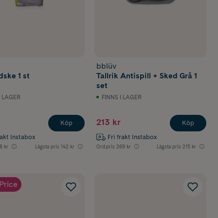
bblüv
dske 1 st
Tallrik Antispill + Sked Grå 1
set
I LAGER
FINNS I LAGER
213 kr
Köp
Köp
rakt Instabox
Fri frakt Instabox
8 kr
Lägsta pris
142 kr
Ord.pris
269 kr
Lägsta pris
215 kr
Price