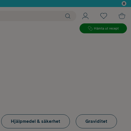
 köp*
Hämta ut recept
Hjälpmedel & säkerhet
Graviditet