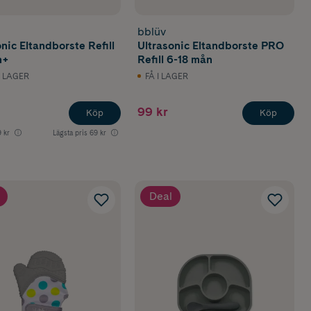
bblüv
nic Eltandborste Refill
Ultrasonic Eltandborste PRO
n+
Refill 6-18 mån
I LAGER
FÅ I LAGER
99 kr
Köp
Köp
 kr
Lägsta pris
69 kr
Deal