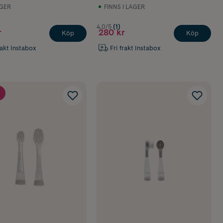
AGER
FINNS I LAGER
4.0/5
(1)
r
280 kr
Köp
Köp
rakt Instabox
Fri frakt Instabox