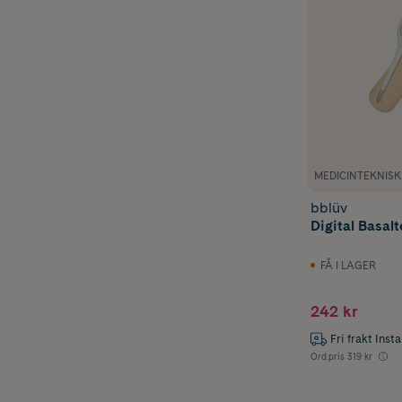
MEDICINTEKNIS
bblüv
Digital Basal
FÅ I LAGER
242 kr
Fri frakt Inst
Ord.pris
319 kr