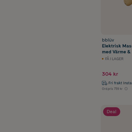
bblüv
Elektrisk Ma
med Värme & 
FÅ I LAGER
304 kr
Fri frakt Inst
Ord.pris
759 kr
Deal