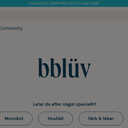
Använd kod: SOMMAR20 för 20% över 649kr
Årets Butik 2025 inom Skönhet
 frakt
✓ Rådgivning från farmaceuter & hudterapeuter
✓ Poäng på alla
Community
bblüv
Letar du efter något speciellt?
Munvård
Hushåll
Värk & feber