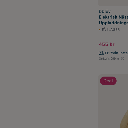
bblüv
Elektrisk Näs
Uppladdning
FÅ I LAGER
455 kr
Fri frakt Inst
Ord.pris
599 kr
Deal