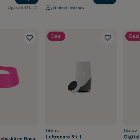
Fri frakt Instabox
Lägsta pris
63 kr
Deal
Deal
bblüv
bblüv
Luftrenare 3-i-1
Digita
schsskärm Rosa