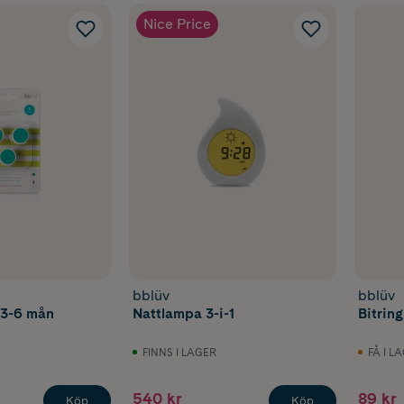
Nice Price
bblüv
bblüv
l 3-6 mån
Nattlampa 3-i-1
Bitring
FINNS I LAGER
FÅ I L
540 kr
89 kr
Köp
Köp