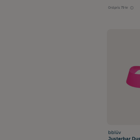
Ord.pris
79 kr
bblüv
Justerbar Du