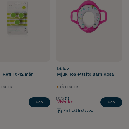
bblüv
l Refill 6-12 mån
Mjuk Toalettsits Barn Rosa
I LAGER
FÅ I LAGER
1.0/5
(1)
265 kr
Köp
Köp
Fri frakt Instabox