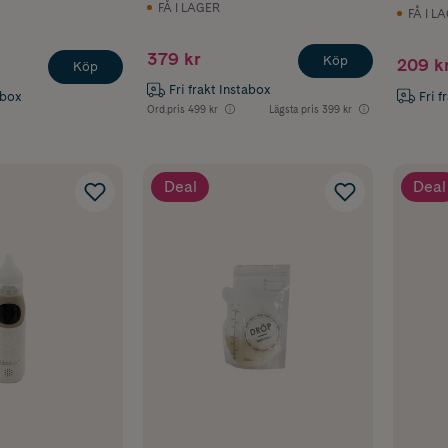
FÅ I LAGER
FÅ I L
379 kr
Köp
209 k
Köp
Fri frakt Instabox
abox
Fri f
Ord.pris
499 kr
Lägsta pris
399 kr
Deal
Deal