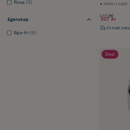
Rosa
(3)
FINNS I LAGER
3.5/5
(4)
307 kr
Egenskap
Fri frakt Inst
Bpa-fri
(9)
Deal