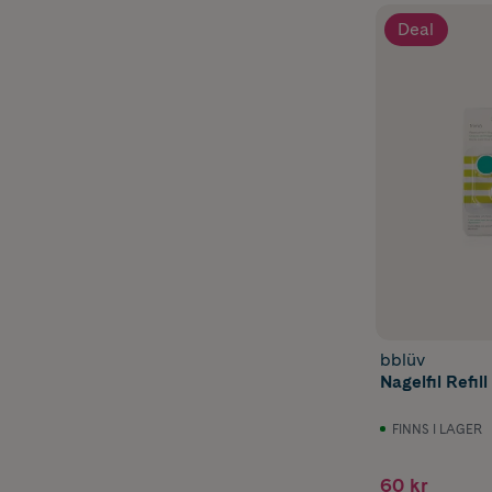
Deal
bblüv
Nagelfil Refil
FINNS I LAGER
60 kr