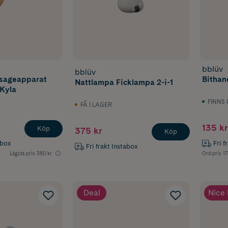
bblüv
bblüv
ssageapparat
Bithan
Nattlampa Ficklampa 2-i-1
Kyla
FINNS 
FÅ I LAGER
135 kr
Köp
375 kr
Köp
abox
Fri f
Fri frakt Instabox
Lägsta pris
380 kr
Ord.pris
17
Deal
Nice 