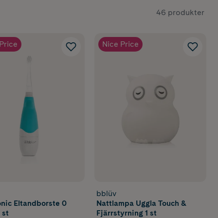
46 produkter
Price
Nice Price
bblüv
onic Eltandborste 0
Nattlampa Uggla Touch &
 st
Fjärrstyrning 1 st