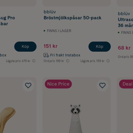
bblüv
bblüv
sug Pro
Bröstmjölkspåsar 50-pack
Ultraso
sbar
36 må
FINNS I LAGER
FINNS 
151 kr
Köp
Köp
68 kr
abox
Fri frakt Instabox
Ord.pris
99
Lägsta pris
479 kr
Ord.pris
199 kr
Lägsta pris
159 kr
Nice Price
Deal