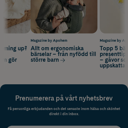
m
Magazine by Apohem
Magazine by A
coming up?
Allt om ergonomiska
Topp 5 bäs
a
bärselar – från nyfödd till
presenttips
som gör
större barn
– gåvor so
uppskatta
Prenumerera på vårt nyhetsbrev
Få personliga erbjudanden och det senaste inom hälsa och skönhet
direkt i din inbox.