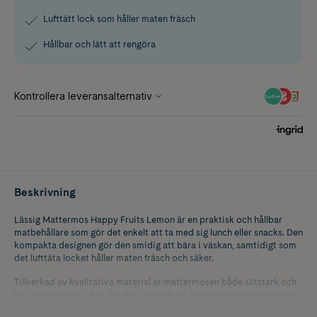
Lufttätt lock som håller maten fräsch
Hållbar och lätt att rengöra
Beskrivning
Lässig Mattermos Happy Fruits Lemon är en praktisk och hållbar
matbehållare som gör det enkelt att ta med sig lunch eller snacks. Den
kompakta designen gör den smidig att bära i väskan, samtidigt som
det lufttäta locket håller maten fräsch och säker.
Tillverkad av kvalitativa material är mattermosen både slitstark och
lätt att rengöra, vilket gör den idealisk för daglig användning hemma,
i skolan eller på utflykter.