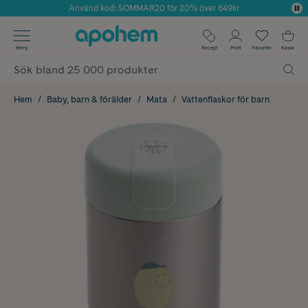
Använd kod: SOMMAR20 för 20% över 649kr
Årets Butik 2025 inom Skönhet
✓ Fri frakt
Meny
Recept
Profil
Favoriter
Kassa
✓ Rådgivning från farmaceuter & hudterapeuter
✓ Poäng på alla köp*
Hem
Baby, barn & förälder
Mata
Vattenflaskor för barn