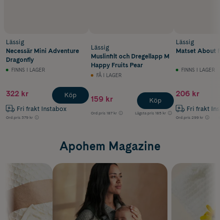
Lässig
Lässig
Lässig
Necessär Mini Adventure
Matset About F
Muslinfilt och Dregellapp M
Dragonfly
Happy Fruits Pear
FINNS I LAGER
FINNS I LAGER
FÅ I LAGER
322 kr
206 kr
Köp
159 kr
Köp
Fri frakt Instabox
Fri frakt In
Ord.pris
187 kr
Lägsta pris
185 kr
Ord.pris
379 kr
Ord.pris
299 kr
Apohem Magazine