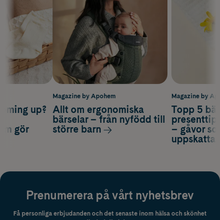
m
Magazine by Apohem
Magazine by A
coming up?
Allt om ergonomiska
Topp 5 bäs
a
bärselar – från nyfödd till
presenttips
som gör
större barn
– gåvor so
uppskatta
Prenumerera på vårt nyhetsbrev
Få personliga erbjudanden och det senaste inom hälsa och skönhet