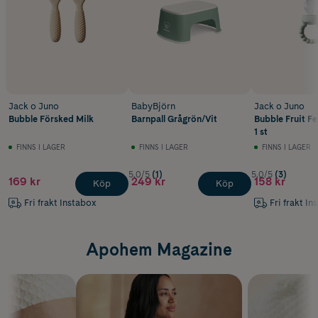
Jack o Juno
BabyBjörn
Jack o Juno
Bubble Försked Milk
Barnpall Grågrön/Vit
Bubble Fruit F
1 st
FINNS I LAGER
FINNS I LAGER
FINNS I LAGER
5.0/5
(1)
5.0/5
(3)
169 kr
249 kr
158 kr
Köp
Köp
Fri frakt Instabox
Fri frakt In
Apohem Magazine