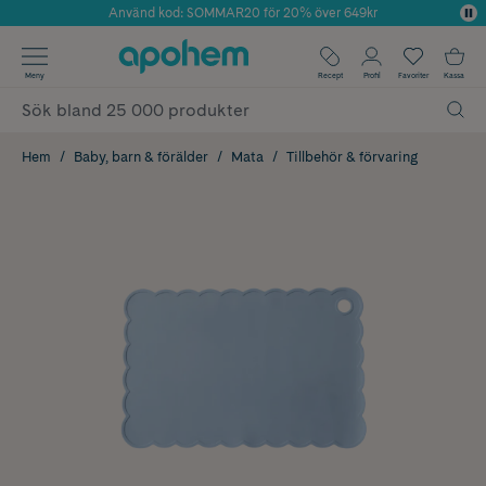
Använd kod: SOMMAR20 för 20% över 649kr
Årets Butik 2025 inom Skönhet
✓ Fri frakt
Meny
Recept
Profil
Favoriter
Kassa
✓ Rådgivning från farmaceuter & hudterapeuter
✓ Poäng på alla köp*
Hem
Baby, barn & förälder
Mata
Tillbehör & förvaring