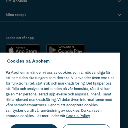
Om Apohem
Mina recept
Ladda ner vår app
Cookies på Apohem
På Apohem använder vi oss av cookies som är nödvändiga för
Apotek med tillstånd
att hemsidan ska fungera som den ska. Vi använder även cookies
av Läkemedelsverket
för funktionalitet, statistik och marknadsföring. Det hjälper oss
att följa och analysera beteenden på vår hemsida, så att vi kan
ge en mer personaliserad upplevelse och anpassa innehåll samt
rikta relevant marknadsföring. Vi delar även informationen med
våra samarbetspartners. Genom att acceptera cookies
samtycker du till vår användning av cookies. Du kan även
2024
anpassa cookies. Läs mer under vår
Cookie Policy