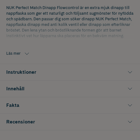
NUK Perfect Match Dinapp Flowcontrol är en extra mjuk dinapp till
nappflaska som ger ett naturligt och följsamt sugmönster för nyfödda
och spädbarn. Den passar dig som söker dinapp NUK Perfect Match,
nappflaska dinapp med anti kolik ventil eller dinapp som efterliknar
bröstet. Den lena ytan och bröstliknande formen gör att barnet
instinktivt vet hur läpparna ska placeras för en bekväm matning.
Den tunna och flexibla designen anpassar sig efter barnets mun, vilket
ger ett naturligt grepp och en avslappnad matstund. Dinappen har ett
Läs mer
integrerat anti kolik system som bidrar till ett jämnt flöde och
minskar mängden luft som barnet sväljer. Flowcontrol funktionen gör
att barnet själv kan reglera flödet, vilket ger bättre kontroll under
Instruktioner
matningen och passar växande behov.
Utformningen ger ett mjukt läppstöd där endast läpparna har kontakt
Innehåll
med dinappen, vilket lämnar huden runt munnen fri och bidrar till god
luftcirkulation. Tillverkad i Tyskland och fri från BPA. Passar NUK
Perfect Match nappflaskor och är ett praktiskt val för en smidig
Fakta
flaskmatning i vardagen.
Innehåller 2 st dinappar
Recensioner