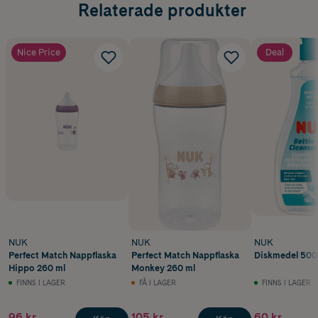
Relaterade produkter
Nice Price
Deal
NUK
NUK
NUK
Perfect Match Nappflaska
Perfect Match Nappflaska
Diskmedel 500
Hippo 260 ml
Monkey 260 ml
FINNS I LAGER
FÅ I LAGER
FINNS I LAGER
96 kr
105 kr
60 kr