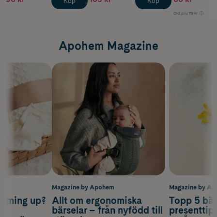
Köp
Köp
Ord.pris
79 kr
Apohem Magazine
m
Magazine by Apohem
Magazine by A
coming up?
Allt om ergonomiska
Topp 5 bäs
a
bärselar – från nyfödd till
presenttips