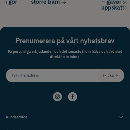
som gör
större barn
– gåvor so
uppskatta
Prenumerera på vårt nyhetsbrev
Få personliga erbjudanden och det senaste inom hälsa och skönhet
direkt i din inbox.
Fyll i mailadress
Skicka
Kundservice