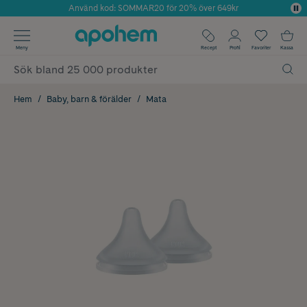
Använd kod: SOMMAR20 för 20% över 649kr
Årets Butik 2025 inom Skönhet
✓ Fri frakt
Meny
Recept
Profil
Favoriter
Kassa
✓ Rådgivning från farmaceuter & hudterapeuter
✓ Poäng på alla köp*
Hem
Baby, barn & förälder
Mata