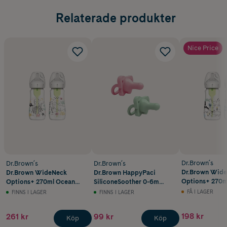
Relaterade produkter
Nice Price
Dr.Brown´s
Dr.Brown´s
Dr.Brown´s
Dr.Brown Wid
Dr.Brown WideNeck
Dr.Brown HappyPaci
Options+ 270ml Di
Options+ 270ml Ocean
SiliconeSoother 0-6m
Designs 2 pack
Designs 2 pack
Pink/Green 2st
FÅ I LAGER
FINNS I LAGER
FINNS I LAGER
198 kr
261 kr
99 kr
Köp
Köp