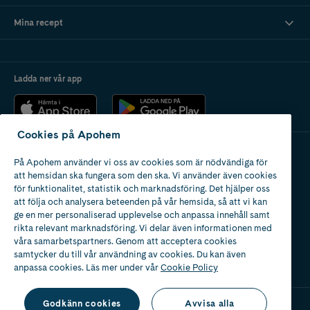
Mina recept
Ladda ner vår app
Cookies på Apohem
På Apohem använder vi oss av cookies som är nödvändiga för
Apotek med tillstånd
att hemsidan ska fungera som den ska. Vi använder även cookies
av Läkemedelsverket
för funktionalitet, statistik och marknadsföring. Det hjälper oss
att följa och analysera beteenden på vår hemsida, så att vi kan
ge en mer personaliserad upplevelse och anpassa innehåll samt
rikta relevant marknadsföring. Vi delar även informationen med
våra samarbetspartners. Genom att acceptera cookies
samtycker du till vår användning av cookies. Du kan även
2024
anpassa cookies. Läs mer under vår
Cookie Policy
Godkänn cookies
Avvisa alla