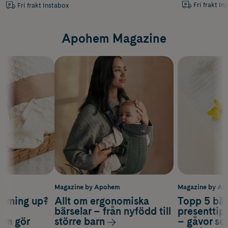
Fri frakt In
Fri frakt Instabox
Apohem Magazine
m
Magazine by Apohem
Magazine by A
coming up?
Allt om ergonomiska
Topp 5 bäs
a
bärselar – från nyfödd till
presenttips
som gör
större barn
– gåvor so