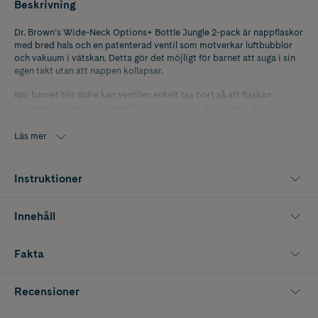
Beskrivning
Dr. Brown’s Wide-Neck Options+ Bottle Jungle 2-pack är nappflaskor
med bred hals och en patenterad ventil som motverkar luftbubblor
och vakuum i vätskan. Detta gör det möjligt för barnet att suga i sin
egen takt utan att nappen kollapsar.
När barnet blir äldre kan ventilen enkelt tas bort så att flaskan
fungerar som en vanlig nappflaska. Options+ Wide-Neck är utrustad
med en mjuk silikonnapp som efterliknar mammans bröst, vilket gör
att flaskan är utformad för att underlätta övergången mellan amning
Läs mer
och flaska.
Utformad för en lugn och jämn matupplevelse.
Instruktioner
Innehåller 2 st à 150 ml.
Innehåll
Fakta
Recensioner