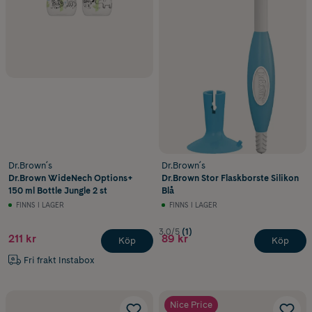
Dr.Brown´s
Dr.Brown´s
Dr.Brown WideNech Options+
Dr.Brown Stor Flaskborste Silikon
150 ml Bottle Jungle 2 st
Blå
FINNS I LAGER
FINNS I LAGER
3.0/5
(1)
211 kr
89 kr
Köp
Köp
Fri frakt Instabox
Nice Price