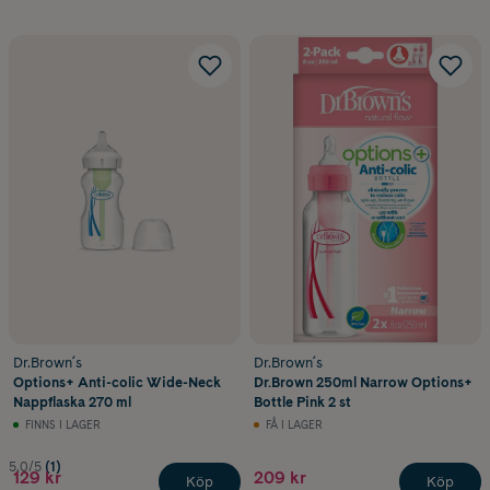
Dr.Brown´s
Dr.Brown´s
Options+ Anti-colic Wide-Neck
Dr.Brown 250ml Narrow Options+
Nappflaska 270 ml
Bottle Pink 2 st
FINNS I LAGER
FÅ I LAGER
5.0/5
(1)
129 kr
209 kr
Köp
Köp