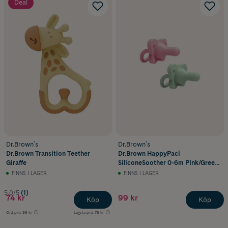
Deal
Dr.Brown´s
Dr.Brown´s
Dr.Brown Transition Teether
Dr.Brown HappyPaci
Giraffe
SiliconeSoother 0-6m Pink/Green
2st
FINNS I LAGER
FINNS I LAGER
5.0/5
(1)
74 kr
99 kr
Köp
Köp
Ord.pris
98 kr
Lägsta pris
78 kr