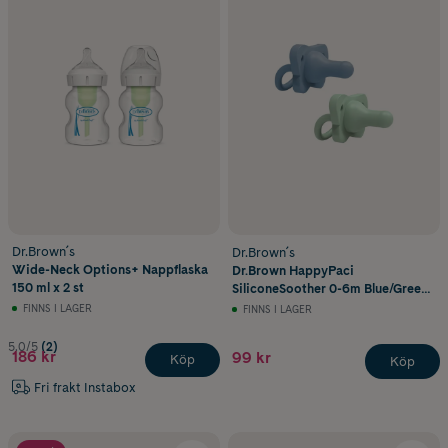
Dr.Brown´s
Dr.Brown´s
Wide-Neck Options+ Nappflaska
Dr.Brown HappyPaci
150 ml x 2 st
SiliconeSoother 0-6m Blue/Green
2st
FINNS I LAGER
FINNS I LAGER
5.0/5
(2)
186 kr
99 kr
Köp
Köp
Fri frakt Instabox