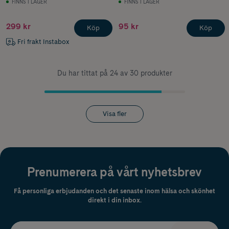
FINNS I LAGER
FINNS I LAGER
299 kr
95 kr
Köp
Köp
Fri frakt Instabox
Du har tittat på 24 av 30 produkter
Visa fler
Prenumerera på vårt nyhetsbrev
Få personliga erbjudanden och det senaste inom hälsa och skönhet
direkt i din inbox.