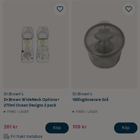
Dr.Brown´s
Dr.Brown´s
Dr.Brown WideNeck Options+
Vällingdoserare Grå
270ml Ocean Designs 2 pack
FINNS I LAGER
FINNS I LAGER
261 kr
109 kr
Köp
Köp
Fri frakt Instabox