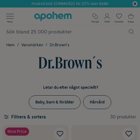
Använd kod: SOMMAR20 för 20% över 649kr
Årets Butik 2025 inom Skönhet
✓ Fri frakt
Meny
Recept
Profil
Favoriter
Kassa
✓ Rådgivning från farmaceuter & hudterapeuter
✓ Poäng på alla köp*
Hem
Varumärken
Dr.Brown´s
Dr.Brown´s
Letar du efter något speciellt?
Baby, barn & förälder
Hårvård
30 produkter
Filtrera & sortera
Nice Price