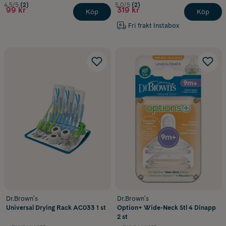
4.5/5
(2)
5.0/5
(2)
99 kr
319 kr
Köp
Köp
Fri frakt Instabox
Dr.Brown´s
Dr.Brown´s
Universal Drying Rack AC033 1 st
Option+ Wide-Neck Stl 4 Dinapp
2 st