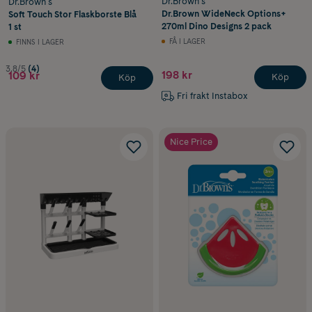
Dr.Brown´s
Dr.Brown´s
Dr.Brown WideNeck Options+
Soft Touch Stor Flaskborste Blå
270ml Dino Designs 2 pack
1 st
FÅ I LAGER
FINNS I LAGER
3.8/5
(4)
198 kr
109 kr
Köp
Köp
Fri frakt Instabox
Nice Price