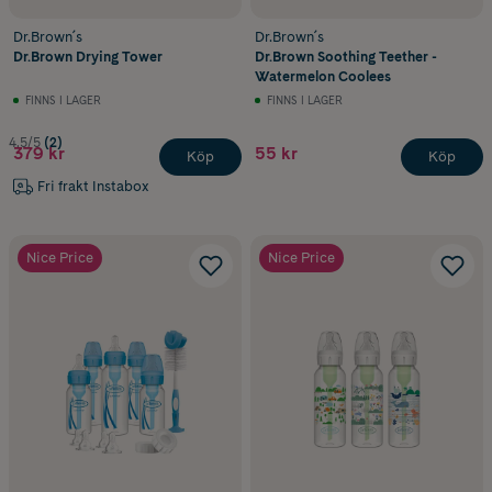
Dr.Brown´s
Dr.Brown´s
Dr.Brown Drying Tower
Dr.Brown Soothing Teether -
Watermelon Coolees
FINNS I LAGER
FINNS I LAGER
4.5/5
(2)
379 kr
55 kr
Köp
Köp
Fri frakt Instabox
Nice Price
Nice Price