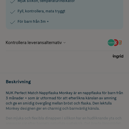
Mjuk silikon, temperaturindikator
Fyll, kontrollera, mata tryggt
För barn från 3m +
Beskrivning
NUK Perfect Match Nappflaska Monkey är en nappflaska för barn från
3 månader + som är utformad för att efterlikna känslan av amning
och ge en smidig övergång mellan bröst och flaska. Den lekfulla
Monkey designen ger en charmig och barnvänlig känsla.
Den mjuka och flexibla dinappen i silikon har en hudliknande yta och
anpassar sig efter barnets naturliga sugteknik. Det breda läppstödet
gör det enkelt för barnet att få ett stabilt grepp och dricka i en