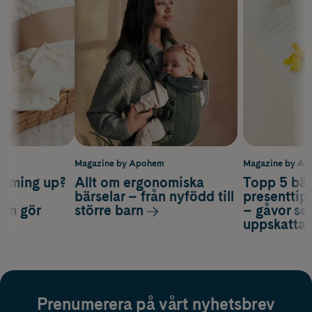
m
Magazine by Apohem
Magazine by A
coming up?
Allt om ergonomiska
Topp 5 bäs
a
bärselar – från nyfödd till
presenttips
som gör
större barn
– gåvor so
uppskatta
Prenumerera på vårt nyhetsbrev