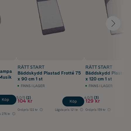
RÄTT START
RÄTT START
tlampa
Bäddskydd Plastad Frotté 75
Bäddskydd Plastad F
Musik
x 90 cm 1 st
x 120 cm 1 st
FINNS I LAGER
FINNS I LAGER
5.0/5
(2)
4.0/5
(3)
Köp
104 kr
129 kr
Köp
Ord.pris
122 kr
Lägsta pris
121 kr
Ord.pris
159 kr
Lägsta
s
276 kr