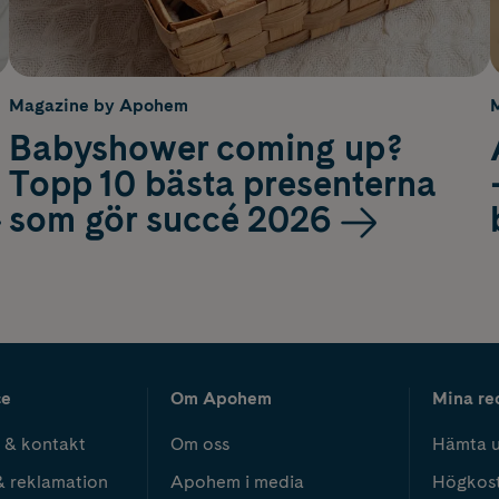
Magazine by Apohem
Babyshower coming up?
Topp 10 bästa presenterna
som gör succé 2026
ce
Om Apohem
Mina re
 & kontakt
Om oss
Hämta u
& reklamation
Apohem i media
Högkos