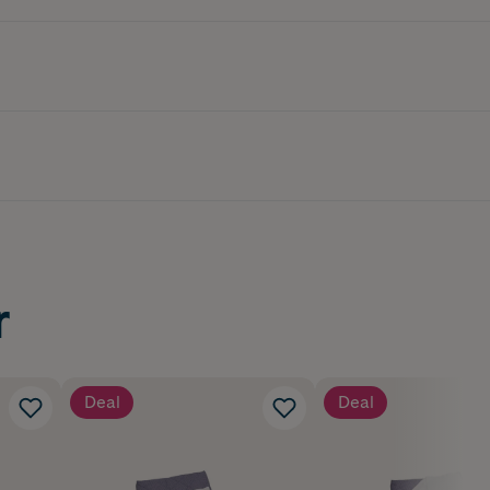
r
Deal
Deal