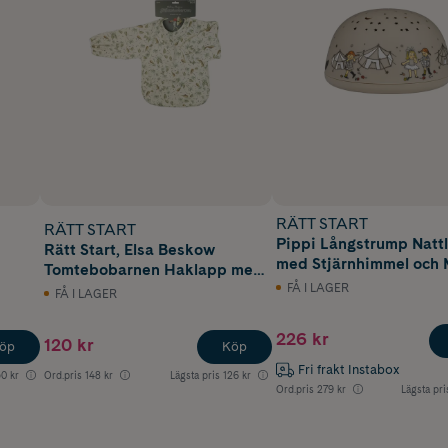
RÄTT START
RÄTT START
Pippi Långstrump Nat
Rätt Start, Elsa Beskow
med Stjärnhimmel och 
Tomtebobarnen Haklapp med
ärm 1st
FÅ I LAGER
FÅ I LAGER
226 kr
120 kr
öp
Köp
Fri frakt Instabox
50 kr
Ord.pris
148 kr
Lägsta pris
126 kr
Ord.pris
279 kr
Lägsta pri