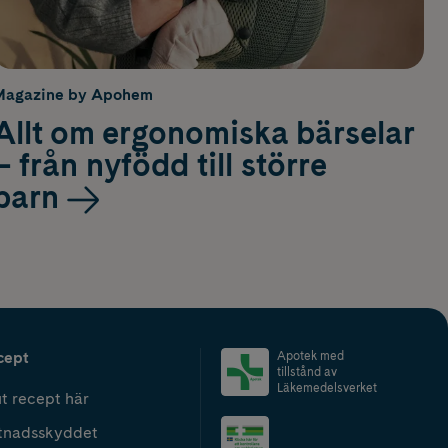
Magazine by Apohem
Allt om ergonomiska bärselar
– från nyfödd till större
barn
cept
Apotek med
tillstånd av
Läkemedelsverket
t recept här
tnadsskyddet