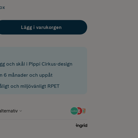
box
Lägg i varukorgen
g och skål i Pippi Cirkus-design
ån 6 månader och uppåt
 tåligt och miljövänligt RPET