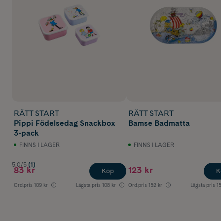
RÄTT START
RÄTT START
Pippi Födelsedag Snackbox
Bamse Badmatta
3-pack
FINNS I LAGER
FINNS I LAGER
5.0/5
(1)
83 kr
123 kr
Köp
K
Ord.pris
109 kr
Lägsta pris
108 kr
Ord.pris
152 kr
Lägsta pris
1