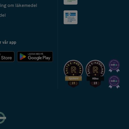
ing om läkemedel
del
r vår app
2024