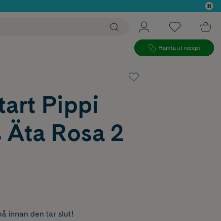
 köp*
Hämta ut recept
tart Pippi
 Äta Rosa 2
å innan den tar slut!