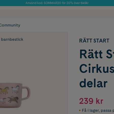
Använd kod: SOMMAR20 för 20% över 649kr
Årets Butik 2025 inom Skönhet
 frakt
✓ Rådgivning från farmaceuter & hudterapeuter
✓ Poäng på alla
Community
& barnbestick
RÄTT START
Rätt S
Cirkus
delar
239 kr
Få i lager
,
passa p