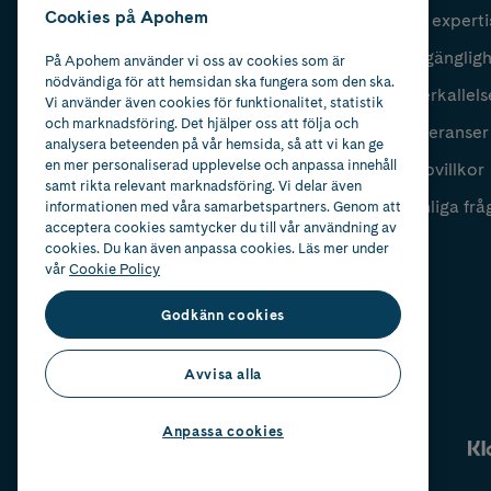
Cookies på Apohem
Vår experti
Fyll i mailadress
Skicka
Tillgänglig
På Apohem använder vi oss av cookies som är
nödvändiga för att hemsidan ska fungera som den ska.
Återkallels
Vi använder även cookies för funktionalitet, statistik
och marknadsföring. Det hjälper oss att följa och
Leveranser
analysera beteenden på vår hemsida, så att vi kan ge
en mer personaliserad upplevelse och anpassa innehåll
Köpvillkor
samt rikta relevant marknadsföring. Vi delar även
Vanliga frå
informationen med våra samarbetspartners. Genom att
acceptera cookies samtycker du till vår användning av
cookies. Du kan även anpassa cookies. Läs mer under
vår
Cookie Policy
Godkänn cookies
Avvisa alla
Anpassa cookies