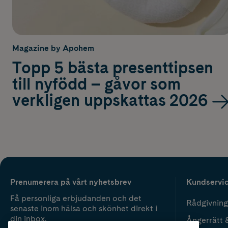
Magazine by Apohem
Topp 5 bästa presenttipsen
till nyfödd – gåvor som
verkligen uppskattas 2026
Prenumerera på vårt nyhetsbrev
Kundservi
Få personliga erbjudanden och det
Rådgivning
senaste inom hälsa och skönhet direkt i
din inbox.
Ångerrätt 