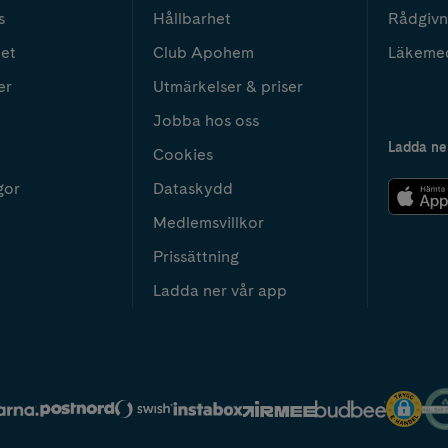
s
Hållbarhet
Rådgivn
het
Club Apohem
Läkeme
er
Utmärkelser & priser
Jobba hos oss
Ladda ne
Cookies
gor
Dataskydd
Medlemsvillkor
Prissättning
Ladda ner vår app