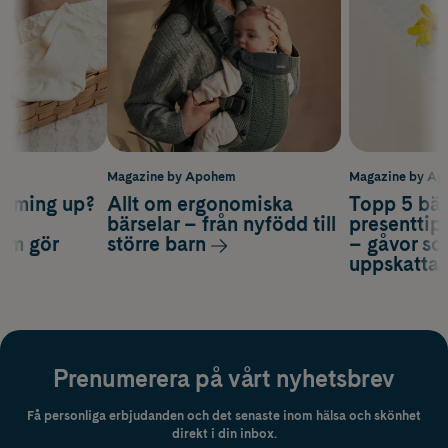
m
Magazine by Apohem
Magazine by A
coming up?
Allt om ergonomiska
Topp 5 bäs
a
bärselar – från nyfödd till
presenttips
som gör
större barn
– gåvor so
uppskatta
Prenumerera på vårt nyhetsbrev
Få personliga erbjudanden och det senaste inom hälsa och skönhet
direkt i din inbox.