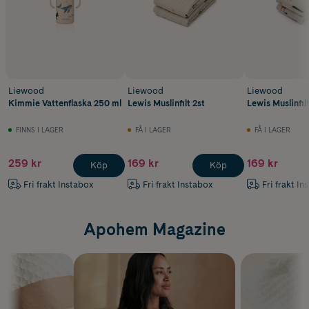
Liewood
Liewood
Liewood
Kimmie Vattenflaska 250 ml
Lewis Muslinfilt 2st
Lewis Muslinfilt
FINNS I LAGER
FÅ I LAGER
FÅ I LAGER
259 kr
169 kr
169 kr
Köp
Köp
Fri frakt Instabox
Fri frakt Instabox
Fri frakt In
Apohem Magazine