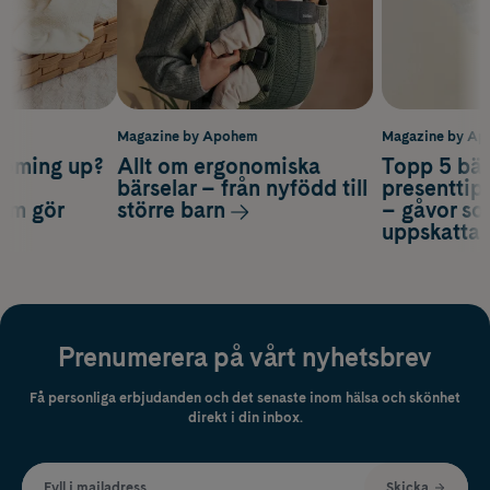
m
Magazine by Apohem
Magazine by A
coming up?
Allt om ergonomiska
Topp 5 bäs
a
bärselar – från nyfödd till
presenttips
som gör
större barn
– gåvor so
uppskatta
Prenumerera på vårt nyhetsbrev
Få personliga erbjudanden och det senaste inom hälsa och skönhet
direkt i din inbox.
Fyll i mailadress
Skicka