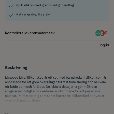
Mjuk silikon med greppvänligt handtag
Mata eller öva äta själv
Beskrivning
Liewood Liva Silikonsked är ett set med barnskedar i silikon som är
anpassade för att göra övergången till fast föda smidig och bekväm
för både barn och förälder. De lekfulla detaljerna gör måltiden
roligare samtidigt som skedarna är utformade för att passa små
munnar. Perfekt för dig som söker barnsked, silikonsked baby eller
sked vid smakportioner.
Den mjuka silikonen känns behaglig mot känsligt tandkött, vilket gör
skedarna särskilt lämpliga under tiden då barnet får sina första