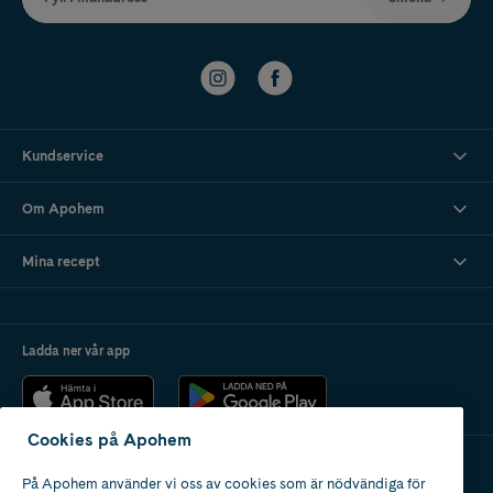
Kundservice
Om Apohem
Mina recept
Ladda ner vår app
Cookies på Apohem
På Apohem använder vi oss av cookies som är nödvändiga för
Apotek med tillstånd