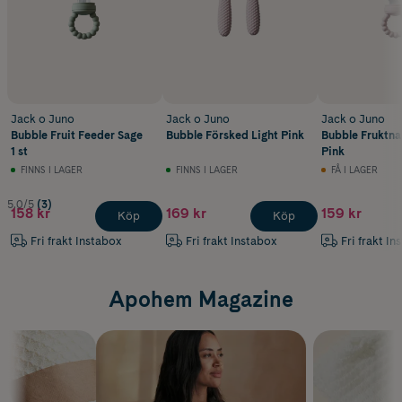
Jack o Juno
Jack o Juno
Jack o Juno
Bubble Fruit Feeder Sage
Bubble Försked Light Pink
Bubble Fruktna
1 st
Pink
FINNS I LAGER
FINNS I LAGER
FÅ I LAGER
5.0/5
(3)
158 kr
169 kr
159 kr
Köp
Köp
Fri frakt Instabox
Fri frakt Instabox
Fri frakt In
Apohem Magazine