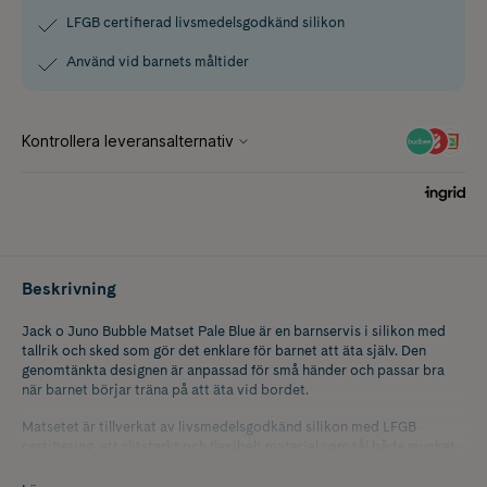
LFGB certifierad livsmedelsgodkänd silikon
Använd vid barnets måltider
Beskrivning
Jack o Juno Bubble Matset Pale Blue är en barnservis i silikon med
tallrik och sked som gör det enklare för barnet att äta själv. Den
genomtänkta designen är anpassad för små händer och passar bra
när barnet börjar träna på att äta vid bordet.
Matsetet är tillverkat av livsmedelsgodkänd silikon med LFGB
certifiering, ett slitstarkt och flexibelt material som tål både mycket
låga och höga temperaturer. Silikonet är mjukt mot barnets mun
samtidigt som det är hållbart och praktiskt i vardagen. Den