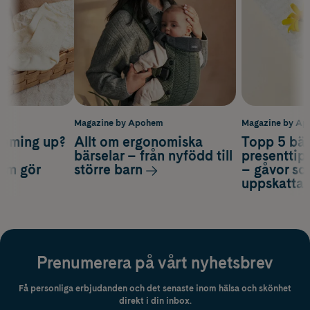
m
Magazine by Apohem
Magazine by A
coming up?
Allt om ergonomiska
Topp 5 bäs
a
bärselar – från nyfödd till
presenttips
som gör
större barn
– gåvor so
uppskatta
Prenumerera på vårt nyhetsbrev
Få personliga erbjudanden och det senaste inom hälsa och skönhet
direkt i din inbox.