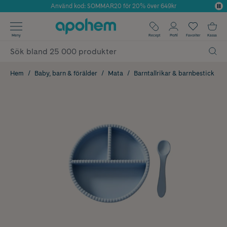
Använd kod: SOMMAR20 för 20% över 649kr
Årets Butik 2025 inom Skönhet
✓ Fri frakt
Meny
Recept
Profil
Favoriter
Kassa
✓ Rådgivning från farmaceuter & hudterapeuter
✓ Poäng på alla köp*
Hem
Baby, barn & förälder
Mata
Barntallrikar & barnbestick