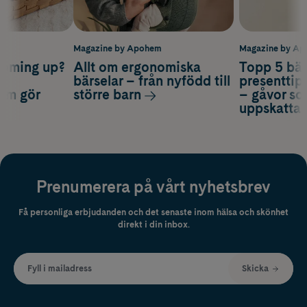
m
Magazine by Apohem
Magazine by A
coming up?
Allt om ergonomiska
Topp 5 bäs
a
bärselar – från nyfödd till
presenttips
som gör
större barn
– gåvor so
uppskatta
Prenumerera på vårt nyhetsbrev
Få personliga erbjudanden och det senaste inom hälsa och skönhet
direkt i din inbox.
Fyll i mailadress
Skicka