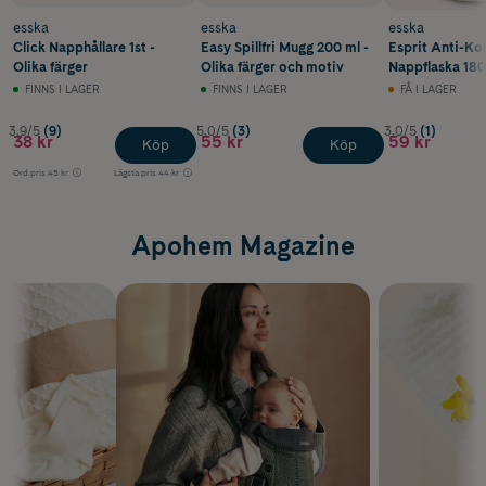
esska
esska
esska
Click Napphållare 1st -
Easy Spillfri Mugg 200 ml -
Esprit Anti-Kol
Olika färger
Olika färger och motiv
Nappflaska 180 
färger
FINNS I LAGER
FINNS I LAGER
FÅ I LAGER
3.9/5
(9)
5.0/5
(3)
3.0/5
(1)
38 kr
55 kr
59 kr
Köp
Köp
Ord.pris
45 kr
Lägsta pris
44 kr
Apohem Magazine