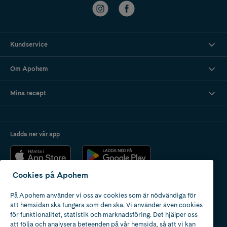
Kundservice
Om Apohem
Mina recept
Ladda ner vår app
Cookies på Apohem
På Apohem använder vi oss av cookies som är nödvändiga för
Apotek med tillstånd
att hemsidan ska fungera som den ska. Vi använder även cookies
av Läkemedelsverket
för funktionalitet, statistik och marknadsföring. Det hjälper oss
att följa och analysera beteenden på vår hemsida, så att vi kan