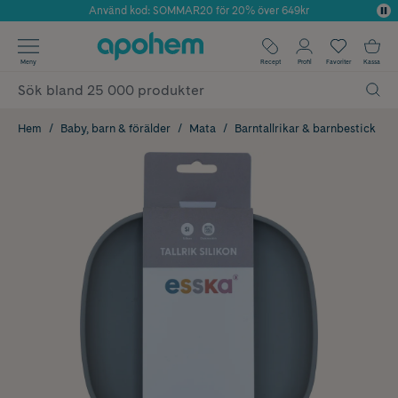
Använd kod: SOMMAR20 för 20% över 649kr
Årets Butik 2025 inom Skönhet
✓ Fri frakt
Meny
Recept
Profil
Favoriter
Kassa
✓ Rådgivning från farmaceuter & hudterapeuter
✓ Poäng på alla köp*
Hem
Baby, barn & förälder
Mata
Barntallrikar & barnbestick