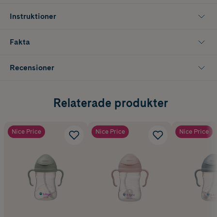
kanterna gör det lättare att skopa upp maten och tallriken fungerar
för både varm och kall mat.
Instruktioner
Fakta
Recensioner
Relaterade produkter
Nice Price
Nice Price
Nice Price