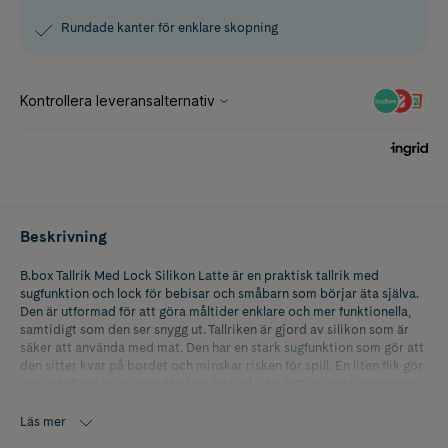
Rundade kanter för enklare skopning
Beskrivning
B.box Tallrik Med Lock Silikon Latte är en praktisk tallrik med
sugfunktion och lock för bebisar och småbarn som börjar äta själva.
Den är utformad för att göra måltider enklare och mer funktionella,
samtidigt som den ser snygg ut. Tallriken är gjord av silikon som är
säker att använda med mat. Den har en stark sugfunktion som gör att
den sitter kvar på bordet och minskar risken för spill. En liten flik gör
det enkelt att lossa den. Med tre fack går det lätt att dela upp maten,
vilket passar bra för både portionskontroll och barn som gillar att
hålla isär olika smaker. Det medföljande locket är säkert mot läckage
Läs mer
och kan också användas som underlägg under måltiden. De rundade