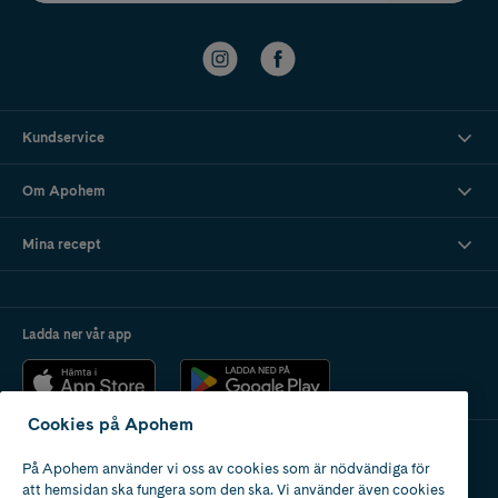
Kundservice
Om Apohem
Mina recept
Ladda ner vår app
Cookies på Apohem
På Apohem använder vi oss av cookies som är nödvändiga för
Apotek med tillstånd
att hemsidan ska fungera som den ska. Vi använder även cookies
av Läkemedelsverket