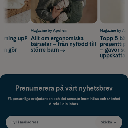
m
Magazine by Apohem
Magazine by A
coming up?
Allt om ergonomiska
Topp 5 bäs
a
bärselar – från nyfödd till
presenttips
som gör
större barn
– gåvor so
uppskatta
Prenumerera på vårt nyhetsbrev
Få personliga erbjudanden och det senaste inom hälsa och skönhet
direkt i din inbox.
Fyll i mailadress
Skicka