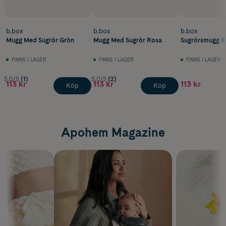
b.box
b.box
b.box
Mugg Med Sugrör Grön
Mugg Med Sugrör Rosa
Sugrörsmugg B
FINNS I LAGER
FINNS I LAGER
FINNS I LAGER
5.0/5
(1)
5.0/5
(2)
113 kr
113 kr
113 kr
Köp
Köp
Apohem Magazine